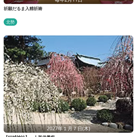
祈願だるま入精祈祷
北勢
2027年１月７日(木)