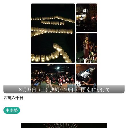
８月９日（土）夕刻～10日（日）朝にかけて
四萬六千日
中南勢