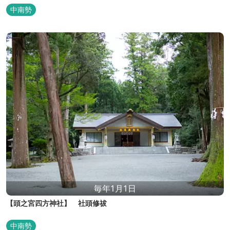
中南勢
毎年1月1日
【頭之宮四方神社】 社頭修祓
中南勢