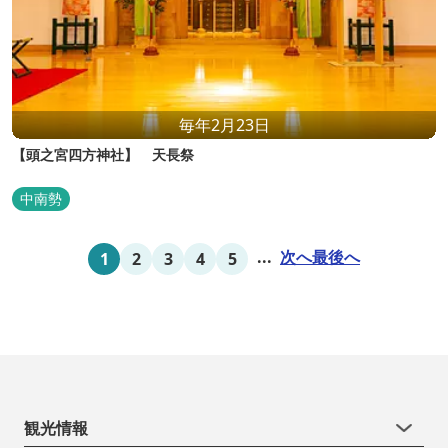
毎年2月23日
【頭之宮四方神社】 天長祭
中南勢
...
次へ
最後へ
1
2
3
4
5
観光情報