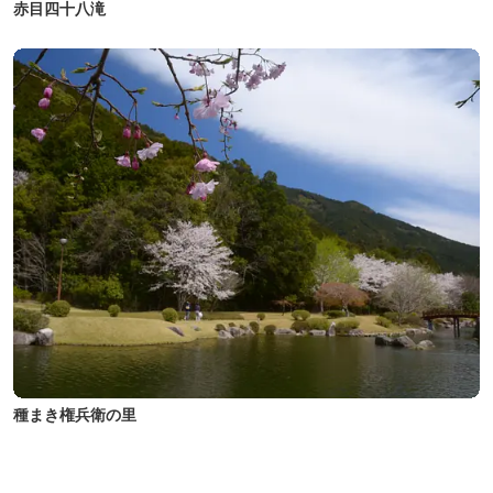
赤目四十八滝
種まき権兵衛の里