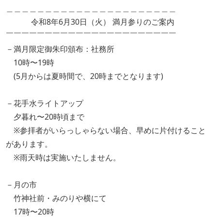
＿＿＿＿＿＿＿＿＿＿＿＿＿＿＿＿＿＿＿＿＿＿
令和8年6月30日（火） 満月参りのご案内
￣￣￣￣￣￣￣￣￣￣￣￣￣￣￣￣￣￣￣￣￣￣
－満月限定御朱印頒布：社務所
10時〜19時
(5月からは夏時間で、20時までとなります)
－花手水ライトアップ
夕暮れ〜20時頃まで
※参拝者がいらっしゃらない場合、早めに片付けること
があります。
※雨天時は実施いたしません。
－月の市
竹神社前・みのりや横にて
17時〜20時