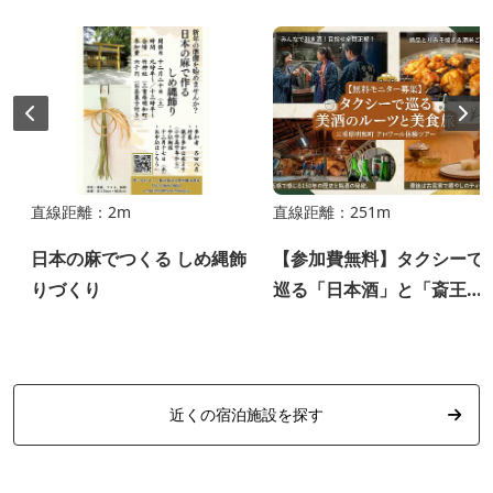
直線距離：2m
直線距離：251m
日本の麻でつくる しめ縄飾
【参加費無料】タクシーで
りづくり
巡る「日本酒」と「斎王」
の物語。明和テロワール体
験モニターツアー（2/6開
催）
近くの宿泊施設を探す