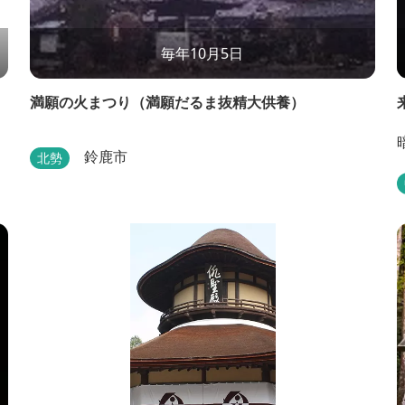
毎年10月5日
満願の火まつり（満願だるま抜精大供養）
鈴鹿市
北勢