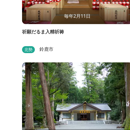
毎年2月11日
祈願だるま入精祈祷
鈴鹿市
北勢