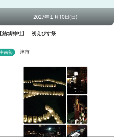
2027年１月10日(日)
【結城神社】 初えびす祭
津市
中南勢