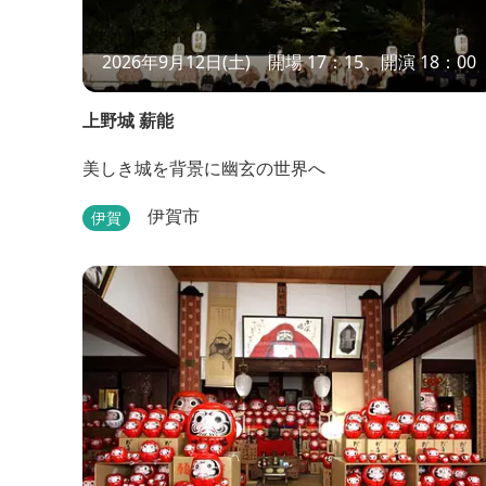
2026年9月12日(土) 開場 17：15、開演 18：00
上野城 薪能
美しき城を背景に幽玄の世界へ
伊賀市
伊賀