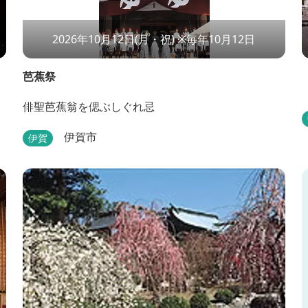
2026年10月12日(月・祝) ※毎年10月12日
芭蕉祭
俳聖芭蕉翁を偲ぶしぐれ忌
伊賀市
伊賀