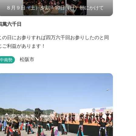
８月９日（土）夕刻～10日（日）朝にかけて
四萬六千日
この日にお参りすれば四万六千回お参りしたのと同
じご利益があります！
松阪市
中南勢