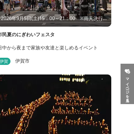
2026年9月5日(土)15：00～21：00 ※雨天決行、
荒天中止
市民夏のにぎわいフェスタ
日中から夜まで家族や友達と楽しめるイベント
伊賀市
伊賀
マイページを見る