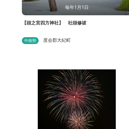
毎年1月1日
【頭之宮四方神社】 社頭修祓
度会郡大紀町
中南勢