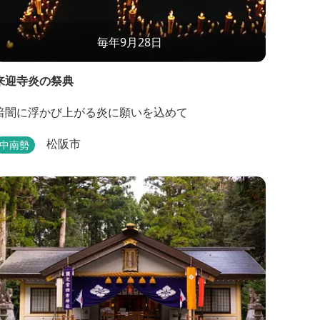
毎年9月28日
来迎寺炎の祭典
暗闇に浮かび上がる炎に願いを込めて
松阪市
中南勢