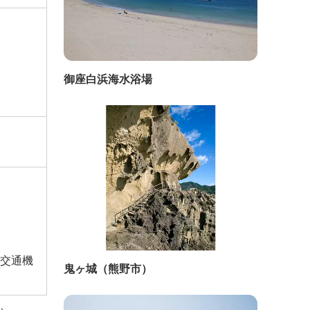
御座白浜海水浴場
交通機
鬼ヶ城（熊野市）
い。