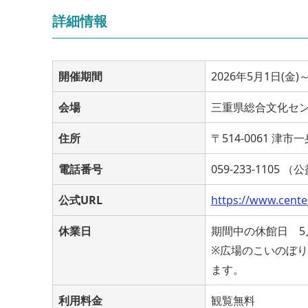
詳細情報
開催期間
2026年5月1日(金)～
会場
三重県総合文化セ
住所
〒514-0061 津
電話番号
059-233-11
公式URL
https://www.center
休業日
期間中の休館日 5月
※広場のこいのぼ
ます。
利用料金
観覧無料