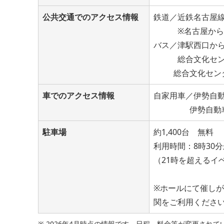
公共交通でのアクセス情報
鉄道／近鉄名古屋線
※名古屋から約1
バス／津駅西口から
総合文化センター
総合文化センタ
車でのアクセス情報
自家用車／伊勢自動
伊勢自動車道津
駐車場
約1,400台 無料
利用時間：8時30分
（21時を超えるイ
※ホールにて催し
関をご利用くださ
※ 2026年4月時点の情報です。日程、料金等が変更さ