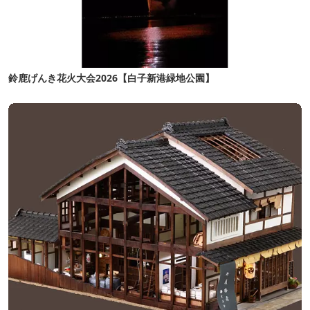
鈴鹿げんき花火大会2026【白子新港緑地公園】