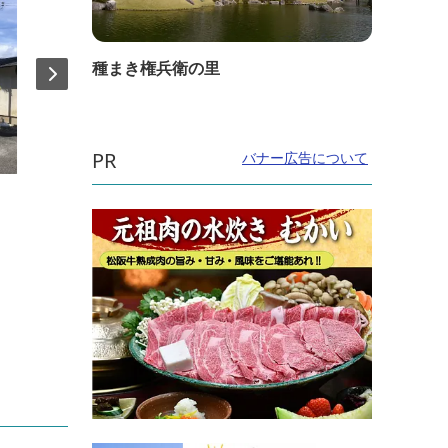
種まき権兵衛の里
PR
バナー広告について
直線距離：225m
直線距
季彩の宿沙都邑
阿児