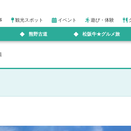
事
観光スポット
イベント
遊び・体験
熊野古道
松阪牛★グルメ旅
場