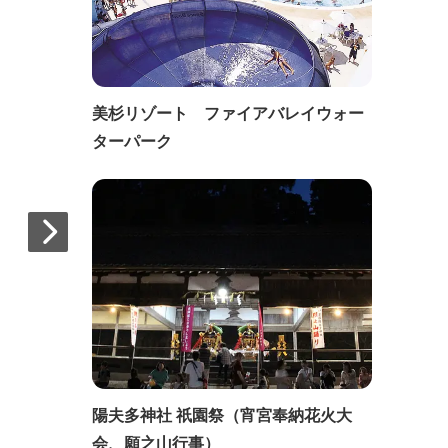
美杉リゾート ファイアバレイウォー
ターパーク
陽夫多神社 祇園祭（宵宮奉納花火大
会、願之山行事）