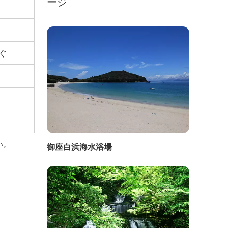
ージ
ぐ
い。
御座白浜海水浴場