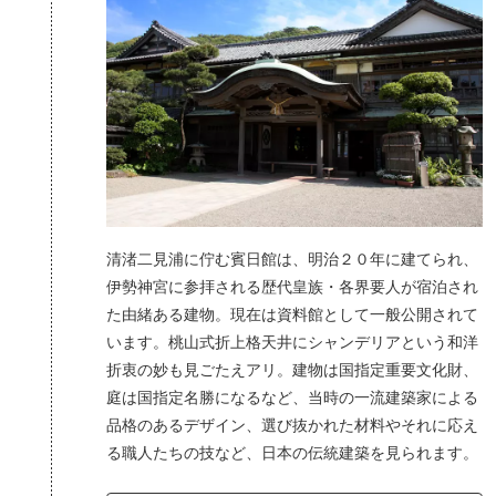
清渚二見浦に佇む賓日館は、明治２０年に建てられ、
伊勢神宮に参拝される歴代皇族・各界要人が宿泊され
た由緒ある建物。現在は資料館として一般公開されて
います。桃山式折上格天井にシャンデリアという和洋
折衷の妙も見ごたえアリ。建物は国指定重要文化財、
庭は国指定名勝になるなど、当時の一流建築家による
品格のあるデザイン、選び抜かれた材料やそれに応え
る職人たちの技など、日本の伝統建築を見られます。