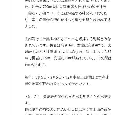
夫婦岩は古来より日の出遙拝所として知られてきまし
た。沖合約700ｍ先には猿田彦大神縁りの興玉神石
（霊石）が鎮まり、そこは降臨する神の依り代であ
り、常世の国から神が寄りつく聖なる処と言われてき
ました。
夫婦岩はこの興玉神石と日の出を遙拝する鳥居とみな
されています。男岩は高さ9ｍ、女岩は高さ4mで、夫
婦岩を結ぶ大注連縄（おおしめなわ）は１本の長さ35
ｍで男岩に16ｍ、女岩に10m張られていて、その間は
9ｍあります。
毎年、5月5日・9月5日・12月中旬土日曜日に大注連
縄張神事が行われ多くの人で賑わいます。
・5～7月、夫婦岩の間から日の出を見ることが出来ま
す。
特に夏至の前後の天気のいい日には遠く富士山の背か