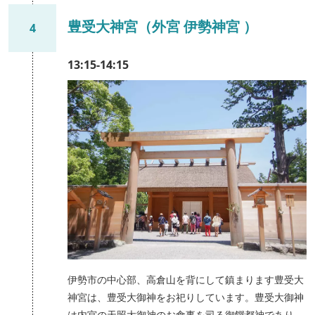
豊受大神宮（外宮 伊勢神宮 ）
4
13:15-14:15
伊勢市の中心部、高倉山を背にして鎮まります豊受大
神宮は、豊受大御神をお祀りしています。豊受大御神
は内宮の天照大御神のお食事を司る御饌都神であり、