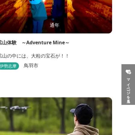
通年
鉱山体験 ～Adventure Mine～
鉱山の中には、大粒の宝石が！！
鳥羽市
伊勢志摩
マイページを見る