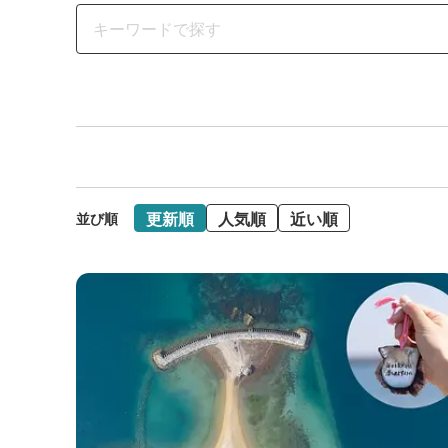
更新順
人気順
近い順
並び順