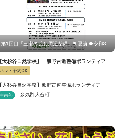
第1回目「三瀬の渡し周辺整備」初夏編 ●令和8年
5月24日（日） ※雨天時は、6月14日（日）に延
期します。 第2回目「馬鹿曲がり周辺整備」初夏編
【大杉谷自然学校】 熊野古道整備ボランティア
●令和8年6月6日（土） ※雨天時は、6月7日（日）
に延期します。 ◆第3回目「馬鹿曲がり周辺整
ネット予約OK
備」11月28日（土）秋編 ◆第4回目「三瀬の渡し
周辺整備」令和9年1月24日（日）冬編
【大杉谷自然学校】熊野古道整備ボランティア
多気郡大台町
中南勢