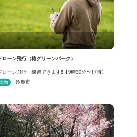
ドローン飛行（椿グリーンパーク）
ドローン飛行・練習できます‼【9時30分〜17時】
鈴鹿市
北勢