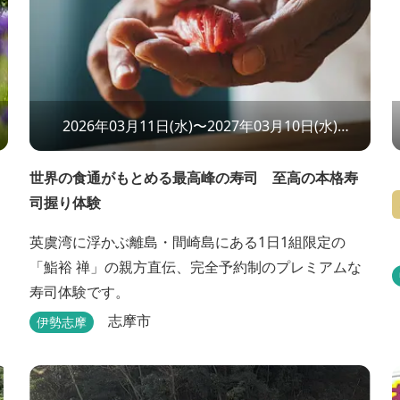
2026年03月11日(水)〜2027年03月10日(水)
12:00〜13:30
世界の食通がもとめる最高峰の寿司 至高の本格寿
司握り体験
英虞湾に浮かぶ離島・間崎島にある1日1組限定の
「鮨裕 禅」の親方直伝、完全予約制のプレミアムな
寿司体験です。
志摩市
伊勢志摩