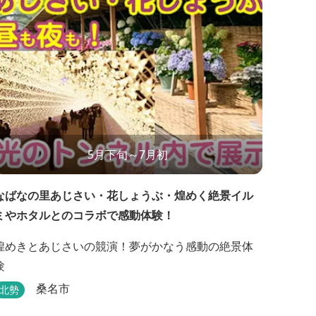
5月下旬～7月初
なばなの里あじさい・花しょうぶ・煌めく絶景イル
ミやホタルとのコラボで感動体験！
煌めきとあじさいの競演！夢がかなう感動の絶景体
験
桑名市
北勢