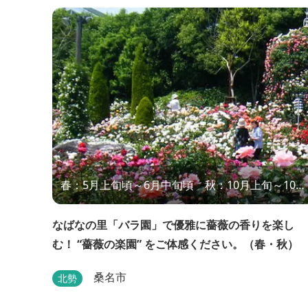
春：5月上旬頃～6月中旬頃 秋：10月上旬～10月
下旬
なばなの里「バラ園」で優雅に薔薇の香りを楽し
む！ “薔薇の楽園” をご体感ください。（春・秋）
桑名市
北勢