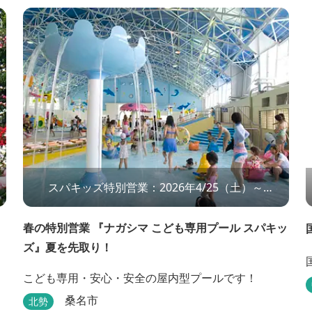
スパキッズ特別営業：2026年4/25（土）～
7/6（月） ※夏の営業とは異なる 「スパキッズ」エ
リアのみ の特別営業です。小学3年生までのお子様
春の特別営業 『ナガシマ こども専用プール スパキッ
とその保護者様を対象としています。
ズ』夏を先取り！
こども専用・安心・安全の屋内型プールです！
桑名市
北勢