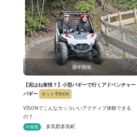
通年開催
【泥はね覚悟？】小型バギーで行くアドベンチャー
バギー
ネット予約OK
VISONでこんなカッコいいアクティブ体験できる
の？
多気郡多気町
中南勢