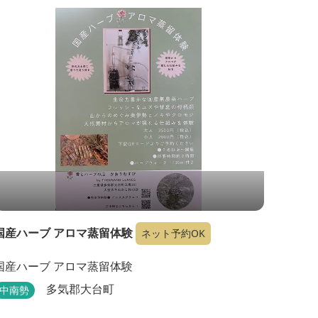
国産ハーブ アロマ蒸留体験
ネット予約OK
国産ハーブ アロマ蒸留体験
多気郡大台町
中南勢