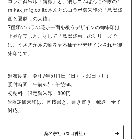
コラボ御朱印『薔薇』と、消しゴムはんこ作家の#
mikax_mfg.co.ltdさんとのコラボ御朱印の『鳥獣戯
画と夏越しの大祓』。
7種類のバラの花が一面を覆うデザインの御朱印は
上品な美しさ。そして「鳥獣戯画」のシリーズで
は、うさぎが茅の輪を潜る様子がデザインされた御
朱印です。
頒布期間：令和7年6月1日（日）～30日（月）
受付時間：午前9時～午後5時
初穂料：限定御朱印 800円
※限定御朱印は、直接書き、書き置き、郵送 全て
対応。
桑名宗社（春日神社）