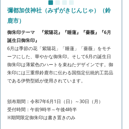
彌都加伎神社（みずがきじんじゃ）（鈴
鹿市）
御朱印テーマ
『紫陽花』『睡蓮』『薔薇』『6月
誕生日御朱印』
6月は季節の花「紫陽花」「睡蓮」「薔薇」をモチ
ーフにした、華やかな御朱印。そして6
月の誕生日
御朱印は薄紫
色の
ハートを束ねたデザインです。御
朱印には三重県鈴鹿市に伝わる国指定伝統的工芸品
である伊勢型紙が使用されています。
頒布期間：令和7年6月1日（日）～30日（月）
受付時間：午前9時半～午後4時半
※期間限定御朱印は書き置きのみ