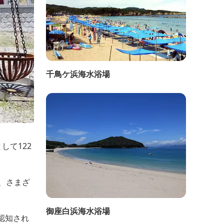
千鳥ケ浜海水浴場
して122
、さまざ
御座白浜海水浴場
認知され