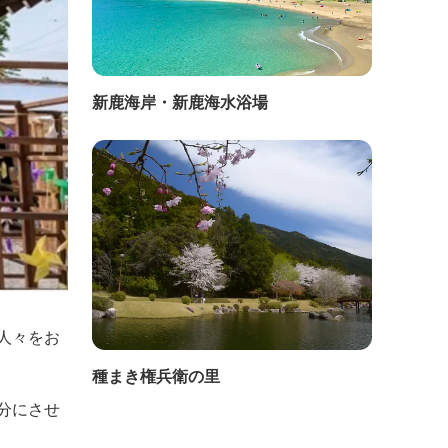
新鹿海岸・新鹿海水浴場
人々をお
種まき権兵衛の里
分にさせ