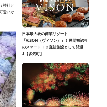
う神社と
可愛いが
日本最大級の商業リゾート
「VISON（ヴィソン）」！民間初認可
のスマートＩＣ直結施設として開通
♪【多気町】