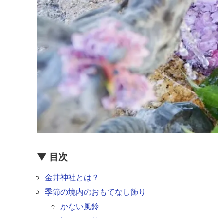
▼ 目次
金井神社とは？
季節の境内のおもてなし飾り
かない風鈴