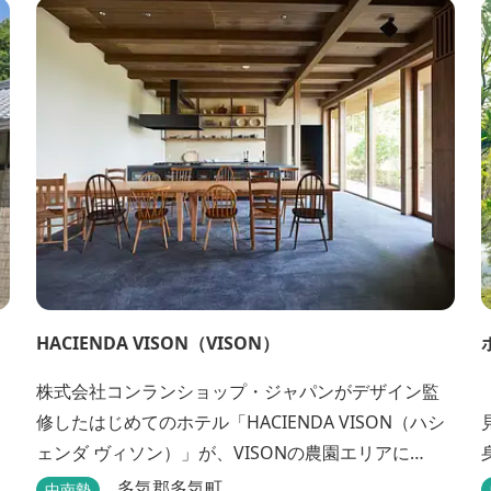
HACIENDA VISON（VISON）
株式会社コンランショップ・ジャパンがデザイン監
「
修したはじめてのホテル「HACIENDA VISON（ハシ
ェンダ ヴィソン）」が、VISONの農園エリアに
8/1(木)オープン。 VISONでも最も緑豊かな農園エリ
多気郡多気町
中南勢