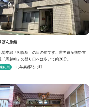
りぼん旅館
紀勢本線「相賀駅」の目の前です。世界遺産熊野古
道「馬越峠」の登り口へは歩いて約20分。
北牟婁郡紀北町
東紀州