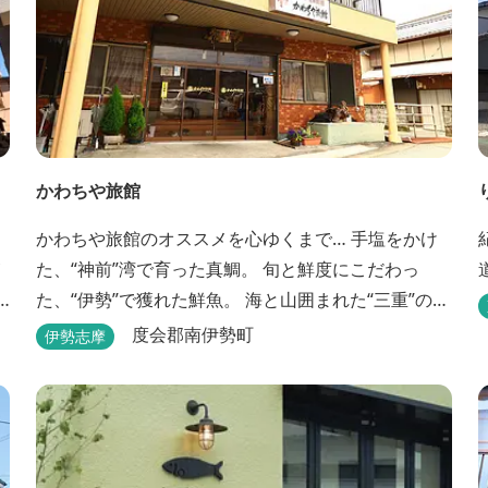
かわちや旅館
かわちや旅館のオススメを心ゆくまで… 手塩をかけ
た、“神前”湾で育った真鯛。 旬と鮮度にこだわっ
た、“伊勢”で獲れた鮮魚。 海と山囲まれた“三重”の温
暖な気候で育った食材を使い、 心を込めて調理する
度会郡南伊勢町
伊勢志摩
料理をぜひご賞味ください。
、
上