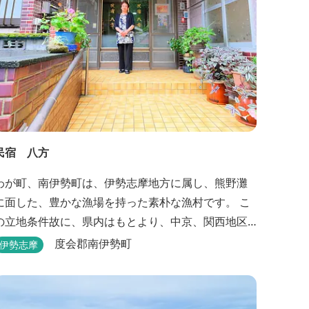
民宿 八方
わが町、南伊勢町は、伊勢志摩地方に属し、熊野灘
に面した、豊かな漁場を持った素朴な漁村です。 こ
の立地条件故に、県内はもとより、中京、関西地区
より船釣り、筏釣りなど、釣法はもちろんのこと、
度会郡南伊勢町
伊勢志摩
鯛、黒鯛（チヌ）、イサキ、イカなど、目的をも問
わずたくさんの釣り客が訪れます。 南伊勢町の民宿
八方は獲れたての魚介類をふんだんにつかった豪華