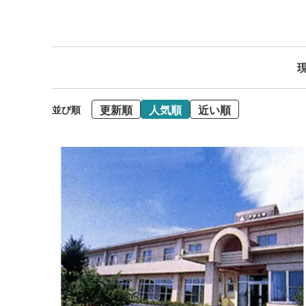
現
更新順
人気順
近い順
並び順