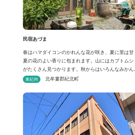
民宿あづま
春はハマダイコンのかれんな花が咲き、夏に里は甘
夏の花のよい香りに包まれます。山にはカブトムシ
がたくさん見つかります。秋からはいろんなみかん
が食べれます。冬、厳しい寒さの海に海女さんが入
北牟婁郡紀北町
東紀州
ります。そんな田舎の中にある「あづま」に遊びに
きませんか？ バイクの方も大歓迎です。 また、ピ
や石窯料理が楽しめるカフェ「道瀬食堂」が隣接し
ておりますので、あわせてお楽しみください。