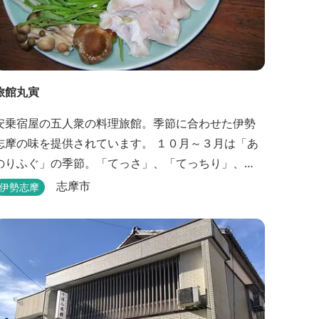
旅館丸寅
安乗宿屋の五人衆の料理旅館。季節に合わせた伊勢
志摩の味を提供されています。 １０月～３月は「あ
のりふぐ」の季節。「てっさ」、「てっちり」、
「しゃぶしゃぶ」、「唐揚げ」に舌鼓を打っていた
志摩市
伊勢志摩
だけます。その他、クエマス、伊勢エビ料理もあ
り。