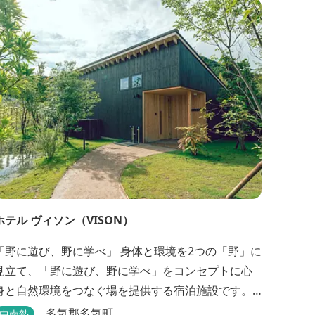
ル。
ホテル ヴィソン（VISON）
野に遊び、野に学べ」 身体と環境を2つの「野」に
見立て、「野に遊び、野に学べ」をコンセプトに心
身と自然環境をつなぐ場を提供する宿泊施設です。 5
タイプの客室全155室からなるホテル棟と、プライベ
多気郡多気町
中南勢