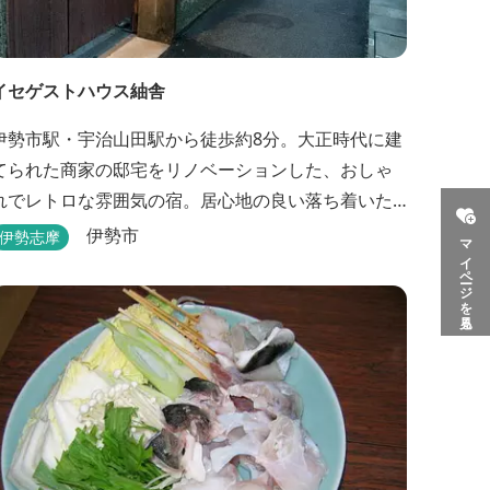
イセゲストハウス紬舎
伊勢市駅・宇治山田駅から徒歩約8分。大正時代に建
てられた商家の邸宅をリノベーションした、おしゃ
れでレトロな雰囲気の宿。居心地の良い落ち着いた
滞在を楽しめます。
伊勢市
伊勢志摩
マイページを見る