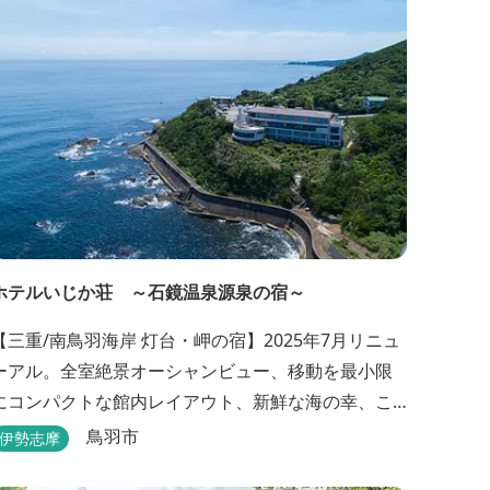
で素朴な家庭料理など、自慢のサービスをご満喫く
ださい。 お...
ホテルいじか荘 ～石鏡温泉源泉の宿～
【三重/南鳥羽海岸 灯台・岬の宿】2025年7月リニュ
ーアル。全室絶景オーシャンビュー、移動を最小限
にコンパクトな館内レイアウト、新鮮な海の幸、こ
んこんと湧きでる天然温泉源泉、展望デッキ〜いじ
鳥羽市
伊勢志摩
か灯台テラス〜からの眺望が自慢のリトリートホテ