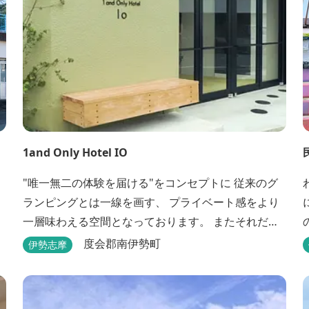
1and Only Hotel IO
"唯一無二の体験を届ける"をコンセプトに 従来のグ
ランピングとは一線を画す、 プライベート感をより
一層味わえる空間となっております。 またそれだけ
ではなく当施設限定で「屋内釣り堀体験」「漁港見
度会郡南伊勢町
伊勢志摩
学」「クルージング」といった独自のサービスも展
開。 大自然に囲まれた三重県南伊勢で心ゆくまで非
日常を堪能していただき、あなたの思い出に残る1日