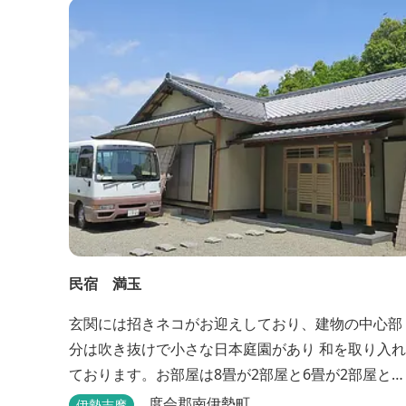
民宿 満玉
玄関には招きネコがお迎えしており、建物の中心部
分は吹き抜けで小さな日本庭園があり 和を取り入れ
ております。お部屋は8畳が2部屋と6畳が2部屋とな
っております。
度会郡南伊勢町
伊勢志摩