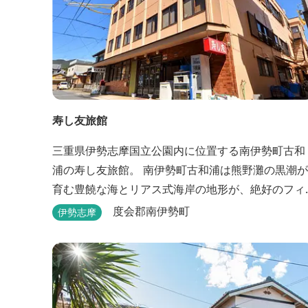
寿し友旅館
三重県伊勢志摩国立公園内に位置する南伊勢町古和
浦の寿し友旅館。 南伊勢町古和浦は熊野灘の黒潮が
育む豊饒な海とリアス式海岸の地形が、絶好のフィ
ッシングゾーンです。 地元の新鮮な海の幸、山の
度会郡南伊勢町
伊勢志摩
幸。 アットホームで落ち着いた雰囲気に癒されませ
んか？ 釣りはもちろん、観光、ツーリング、1人旅
ビジネス様にも人気のお宿です。 また、15名様以
の団体様やスポーツ合宿など、ご予算に応じてご対
応い...