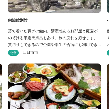
栄旅館別館
落ち着いた寛ぎの館内。清潔感あるお部屋と庭園が
のぞける半露天風呂もあり、旅の疲れを癒せます。
貸切りもできるので企業や学生の合宿にも利用でき
ます。
四日市市
北勢