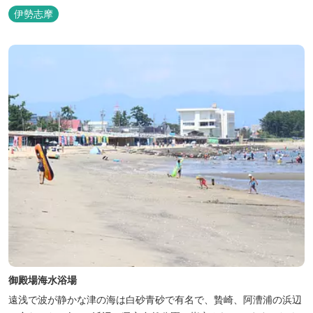
ある。 ◯海水浴場について ・海水浴期間：2025年7月19日（土）
伊勢志摩
〜 8月24日（日） ・営業時間：8:00 〜 16:00 ・トイレ：あり（多
目的トイレあり） ・更衣室：あり（無料） ・...
御殿場海水浴場
遠浅で波が静かな津の海は白砂青砂で有名で、贄崎、阿漕浦の浜辺