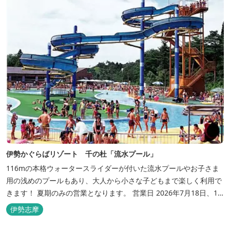
伊勢かぐらばリゾート 千の杜「流水プール」
116mの本格ウォータースライダーが付いた流水プールやお子さま
用の浅めのプールもあり、大人から小さな子どもまで楽しく利用で
きます！ 夏期のみの営業となります。 営業日 2026年7月18日、19
日、20日、25日、26日、8月1日、2日、8日～16日、22日、23日
伊勢志摩
三重県おすすめ海水浴場ビーチ特集はこちら🏖