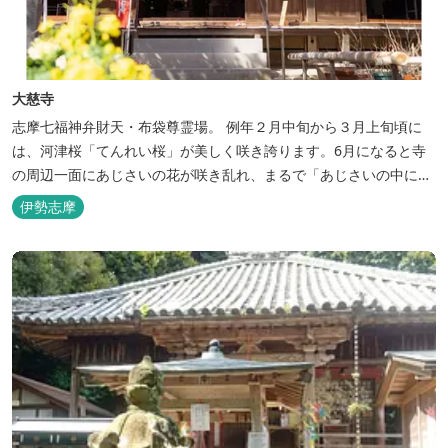
大慈寺
志摩七福神弁財天・布袋尊霊場。 例年２月中旬から３月上旬頃に
は、河津桜「てんれい桜」が美しく咲き誇ります。6月になると寺
の周辺一面にあじさいの花が咲き乱れ、まるで「あじさいの中に
寺」があるかのように見えることから、誰言うとなく「あじさい
伊勢志摩
寺」と呼ばれている。 この寺の本当の名は「法雨山大慈寺」と呼
び、臨済宗妙心寺派の寺です。 守り本尊は十一面観世音菩薩で、宝
物は絵画「涅槃図」ですが一般公...