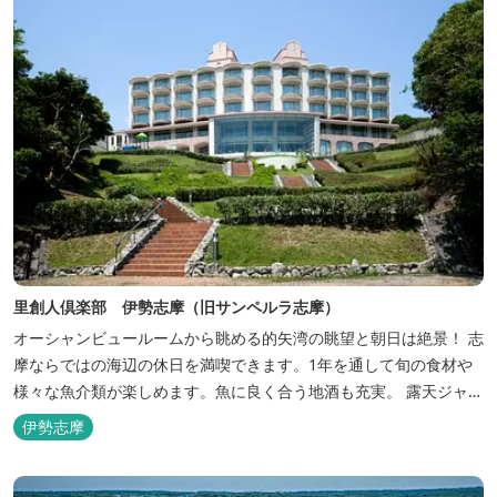
里創人倶楽部 伊勢志摩（旧サンペルラ志摩）
オーシャンビュールームから眺める的矢湾の眺望と朝日は絶景！ 志
摩ならではの海辺の休日を満喫できます。1年を通して旬の食材や
様々な魚介類が楽しめます。魚に良く合う地酒も充実。 露天ジャク
ジーや、本格エステがあるのも女性には嬉しい！ 最高級のリゾート
伊勢志摩
ホテル「里創人倶楽部 伊勢志摩」にぜひお越しください。