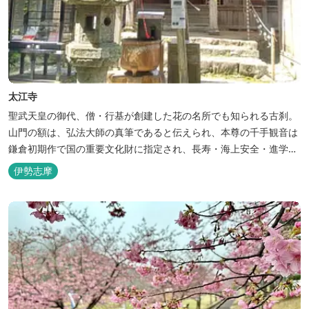
太江寺
聖武天皇の御代、僧・行基が創建した花の名所でも知られる古刹。
山門の額は、弘法大師の真筆であると伝えられ、本尊の千手観音は
鎌倉初期作で国の重要文化財に指定され、長寿・海上安全・進学な
どに霊験あらたかとされています。 あじさいや藤の名所であり、宿
伊勢志摩
坊ホステルも併設している。 創建年代：奈良 ※所蔵文化財はご覧
になれない場合もありますので、おでかけ前に各問い合わせ先にご
確認ください。 ...