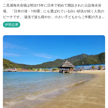
二見浦海水浴場は明治15年に日本で初めて開設された公設海水浴
場。 「日本の渚・100選」にも選ばれている白い砂浜が続く人気の
ビーチです。 遠浅で波も穏やか。小さい子どもからご年配の方ま
で、多くの人で賑わいます。 三重県おすすめ海水浴場ビーチ特集は
伊勢志摩
こちら🏖