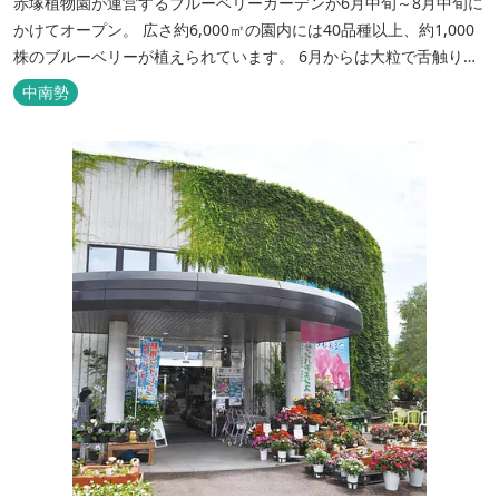
赤塚植物園が運営するブルーベリーガーデンが6月中旬～8月中旬に
かけてオープン。 広さ約6,000㎡の園内には40品種以上、約1,000
株のブルーベリーが植えられています。 6月からは大粒で舌触りの
良いハイブッシュ系、7月からは中粒で甘いラビットアイ系などが
中南勢
収穫時期を迎え、さまざまな品種を食べくらべできます。 当社独自
の水の技術「FFCテクノロジー」を活用し、生きものにやさしい
特...