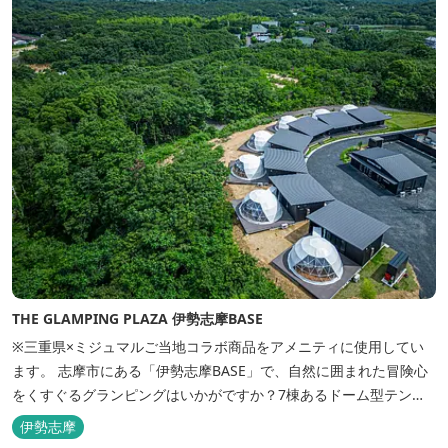
THE GLAMPING PLAZA 伊勢志摩BASE
※三重県×ミジュマルご当地コラボ商品をアメニティに使用してい
ます。 志摩市にある「伊勢志摩BASE」で、自然に囲まれた冒険心
をくすぐるグランピングはいかがですか？7棟あるドーム型テント
での宿泊やFREE BARのサービス、伊勢志摩の特産を使ったBBQ
伊勢志摩
が、楽しいひとときを演出します。温暖な伊勢志摩で、特別なリゾ