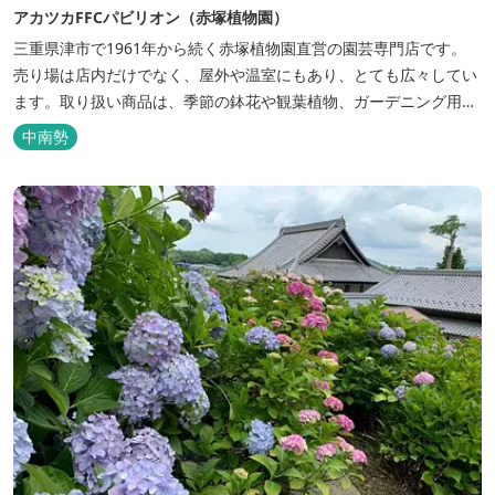
アカツカFFCパビリオン（赤塚植物園）
三重県津市で1961年から続く赤塚植物園直営の園芸専門店です。
売り場は店内だけでなく、屋外や温室にもあり、とても広々してい
ます。取り扱い商品は、季節の鉢花や観葉植物、ガーデニング用の
草花、花木、野菜苗、種など実にさまざま。人気のエアープランツ
中南勢
や季節感あふれるギフト、かわいいグッズもあります。 植物の特性
に合わせてスタッフが育て方の相談に乗ってくれるため、初心者の
方も安心してガー...