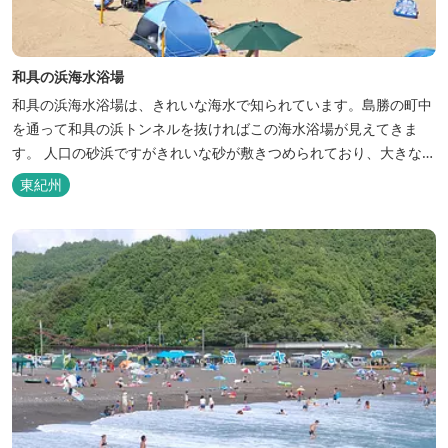
和具の浜海水浴場
和具の浜海水浴場は、きれいな海水で知られています。島勝の町中
を通って和具の浜トンネルを抜ければこの海水浴場が見えてきま
す。 人口の砂浜ですがきれいな砂が敷きつめられており、大きな波
も来ないため子供でも安心して楽しめます。 どなたでも大自然を十
東紀州
分に楽しむことができるビーチです。 海水浴場について 【トイ
レ】 １ヶ所 無料 身障者用トイレ 【シャワー】 温水シャワ
ー約 １...