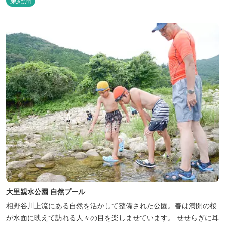
東紀州
ボート・サップ・カヤックなどマリンアクティビティ（有料）がお
楽しみいただけます。今年の夏はぜひ城ノ浜プール＆ビーチにお越
しください。
大里親水公園 自然プール
相野谷川上流にある自然を活かして整備された公園。春は満開の桜
が水面に映えて訪れる人々の目を楽しませています。 せせらぎに耳