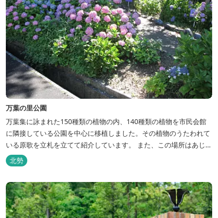
万葉の里公園
万葉集に詠まれた150種類の植物の内、140種類の植物を市民会館
に隣接している公園を中心に移植しました。その植物のうたわれて
いる原歌を立札を立てて紹介しています。 また、この場所はあじさ
いの名所としても有名で、6月中旬には、5000株のあじさいが咲き
北勢
誇ります。 2026年のあじさいの開花状況はこちら