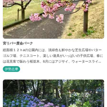
宮リバー度会パーク
総面積１２ｈaの公園内には、淡緑色も鮮やかな芝生広場やパター
ゴルフ場、テニスコート、楽しい遊具がいっぱいの子供広場、春に
は花見客で賑わう桜並木、6月にはアジサイ、ウォータースライダ
ーなどを備えた『遊水プール・鏡』などがあります。 豊かな自然の
伊勢志摩
中の心身のリフレッシュゾーンとしてご利用ください。 2026年の
あじさいの開花状況はこちら