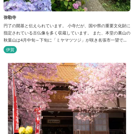
弥勒寺
円了の開基と伝えられています。 小寺だが、国や県の重要文化財に
指定されている古仏像を多く収蔵しています。 また、本堂の裏山の
秋葉山は4月中旬～下旬に「ミヤマツツジ」が咲き名張市一望でき
る名所でもあります。 6月中旬～7月中旬には「アジサイ」が見事
伊賀
です。国宝の目前で写経、並びにツーショット撮影ができ、御朱印
もいただくことができます。 ※拝観志納金500円、御朱印300円 創
建年代：平...