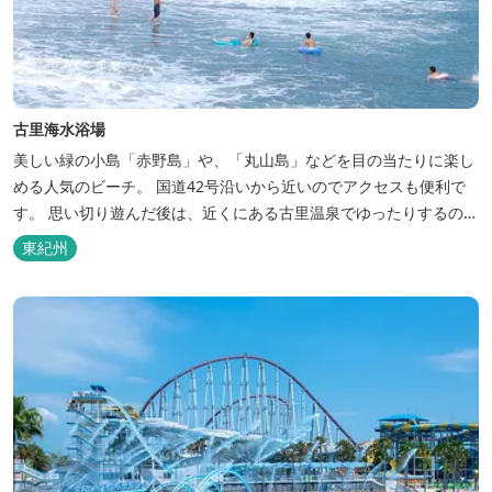
古里海水浴場
美しい緑の小島「赤野島」や、「丸山島」などを目の当たりに楽し
める人気のビーチ。 国道42号沿いから近いのでアクセスも便利で
す。 思い切り遊んだ後は、近くにある古里温泉でゆったりするのも
オススメ！ 海水浴場について 【トイレ】 １ヶ所 無料 【シャワ
東紀州
ー】 １ヶ所 無料 (温水ではない) 【駐車場】 約25台 無料
海開きの日には、安全祈願祭や宝探しなどの海...