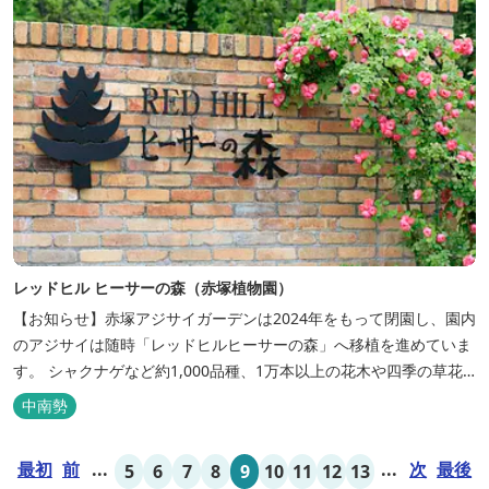
レッドヒル ヒーサーの森（赤塚植物園）
【お知らせ】赤塚アジサイガーデンは2024年をもって閉園し、園内
のアジサイは随時「レッドヒルヒーサーの森」へ移植を進めていま
す。 シャクナゲなど約1,000品種、1万本以上の花木や四季の草花
を楽しむことができる里山庭園です。 広さ約70,000㎡の園内に
中南勢
は、里山の起伏のある地形を生かした「森のエリア」と四季の花々
が咲き誇る「花のエリア」があります。 シンボルツリーは「世界一
最初
前
...
...
次
最後
5
6
7
8
9
10
11
12
13
のっぽの...