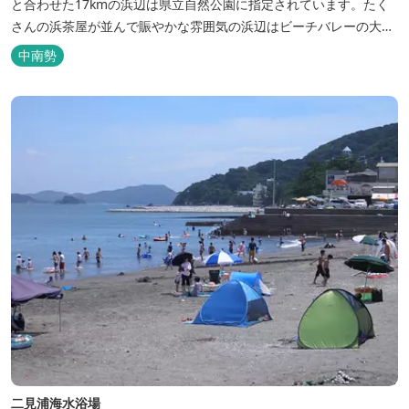
と合わせた17kmの浜辺は県立自然公園に指定されています。たく
さんの浜茶屋が並んで賑やかな雰囲気の浜辺はビーチバレーの大会
も行なわれ、アクティブな夏を過ごすには絶好のポイントです。 夏
中南勢
場の海水浴以外に、4月頃から浜開きが行われ潮干狩りシーズンが
スタートします。潮干狩りは8月下旬ごろまで楽しむことができま
す。海岸には海の家が並び...
二見浦海水浴場