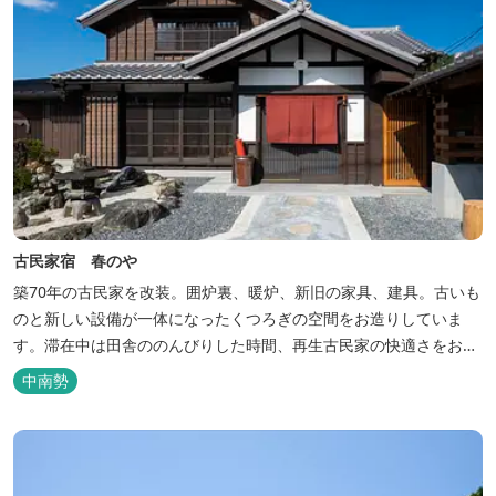
古民家宿 春のや
築70年の古民家を改装。囲炉裏、暖炉、新旧の家具、建具。古いも
のと新しい設備が一体になったくつろぎの空間をお造りしていま
す。滞在中は田舎ののんびりした時間、再生古民家の快適さをお楽
しみください。 【時間】 《 チェックイン 》 15：00～20：00の間
中南勢
にお願いいたします。 《 チェックアウト 》 10：00まで 【御利用
料金】 一日一組様１棟貸し（定員５名） 一...