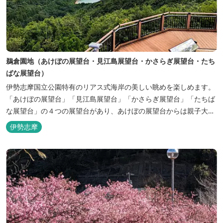
鵜倉園地（あけぼの展望台・見江島展望台・かさらぎ展望台・たち
ばな展望台）
伊勢志摩国立公園特有のリアス式海岸の美しい眺めを楽しめます。
「あけぼの展望台」「見江島展望台」「かさらぎ展望台」「たちば
な展望台」の４つの展望台があり、あけぼの展望台からは親子大
橋、見江島展望台からは2015年4月1日恋人の聖地に認定されたハ
伊勢志摩
ート型の入り江を見ることができます。 星空や日の出のスポットと
しても知られています。