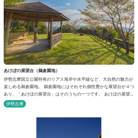
あけぼの展望台（鵜倉園地）
伊勢志摩国立公園特有のリアス海岸や水平線など、大自然の魅力が
楽しめる鵜倉園地。 鵜倉園地にはそれぞれ個性豊かな展望台が４つ
あり、「あけぼの展望台」はそのうちの一つです。 あけぼの展望台
からは贄湾や山並みなどの壮大な自然的景観のほか、南島大橋と阿
伊勢志摩
曽浦大橋の親子大橋が望めます。 東屋もありベンチで一休みするこ
とも。 展望台へ続く道は遮...