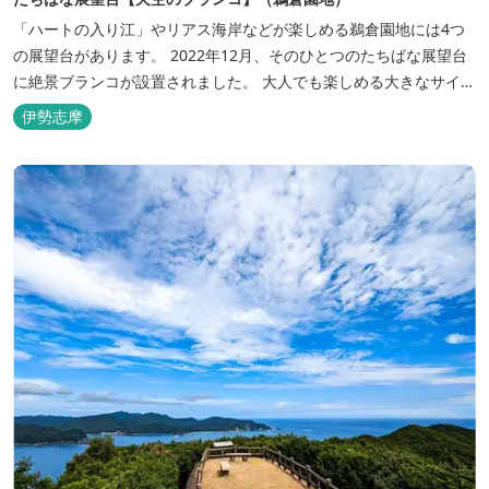
「ハートの入り江」やリアス海岸などが楽しめる鵜倉園地には4つ
の展望台があります。 2022年12月、そのひとつのたちばな展望台
に絶景ブランコが設置されました。 大人でも楽しめる大きなサイズ
で、日の出や星空も楽しめます。 鵜倉園地の駐車場から徒歩5分程
伊勢志摩
で、たちばな展望台に到着します。駐車場にはトイレもあるので安
心です。 ※ブランコ...