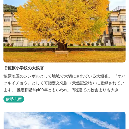
旧穂原小学校の大銀杏
穂原地区のシンボルとして地域で大切にされている大銀杏。 『オハ
ツキイチョウ』として町指定文化財（天然記念物）に登録されてい
ます。 推定樹齢約400年ともいわれ、3階建ての校舎よりも大きく
生育しています。 紅葉の時期は夜間のライトアップがあり、日中と
伊勢志摩
はまた違った姿を見ることも。県外からも多くの写真家が訪れま
す。 例年見頃は11月中旬～下旬頃。 ※2024年の色づき目安※ ...