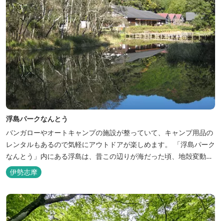
浮島パークなんとう
バンガローやオートキャンプの施設が整っていて、キャンプ用品の
レンタルもあるので気軽にアウトドアが楽しめます。 「浮島パーク
なんとう」内にある浮島は、昔この辺りが海だった頃、地殻変動に
よって山の突端がシダや雑木を乗せたまま海水にすべり落ち、海水
伊勢志摩
の増減とともに浮沈するようになったと伝えられていて、昭和15年
に三重県天然記念物に指定されています。