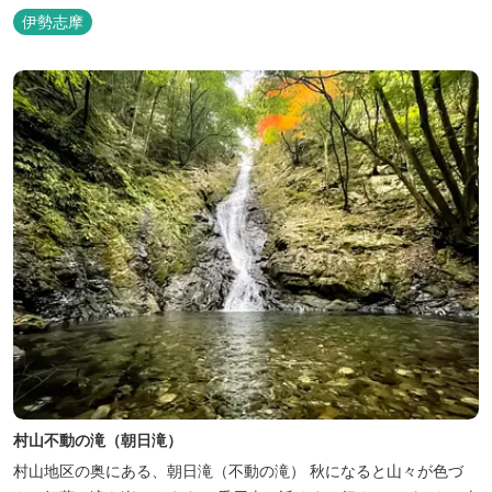
の終わり頃にこの滝を訪れたと言われています。また、世界の真珠
伊勢志摩
王「御木本幸吉」が樹木の乱伐を防ぐため、五ヶ所浦の名所の一つ
として、この滝一帯を購入したとも言われています。
村山不動の滝（朝日滝）
村山地区の奥にある、朝日滝（不動の滝） 秋になると山々が色づ