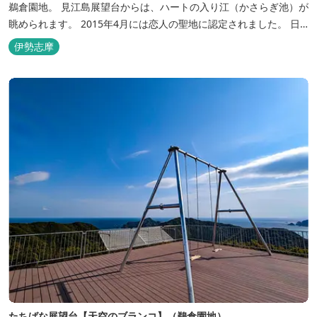
鵜倉園地。 見江島展望台からは、ハートの入り江（かさらぎ池）が
眺められます。 2015年4月には恋人の聖地に認定されました。 日
の出スポットとしても人気があり、夕焼け～満天の星も見られる星
伊勢志摩
空スポットとしても有名です。 駐車場やトイレ棟が整備されている
ので安...
たちばな展望台【天空のブランコ】（鵜倉園地）