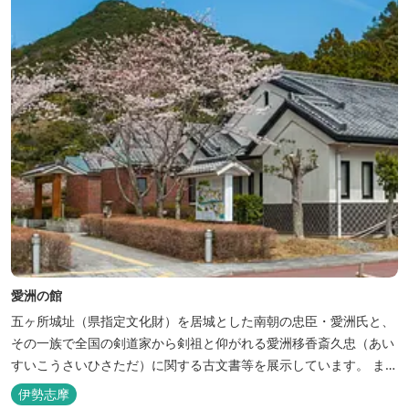
愛洲の館
五ヶ所城址（県指定文化財）を居城とした南朝の忠臣・愛洲氏と、
その一族で全国の剣道家から剣祖と仰がれる愛洲移香斎久忠（あい
すいこうさいひさただ）に関する古文書等を展示しています。 また
町内の考古、民俗資料なども併せて展示しているほか、随時に企画
伊勢志摩
展を開催しています。 ☆南伊勢エリアの最新情報は町公式インス