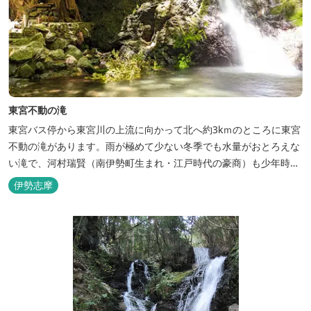
東宮不動の滝
東宮バス停から東宮川の上流に向かって北へ約3kｍのところに東宮
不動の滝があります。雨が極めて少ない冬季でも水量がおとろえな
い滝で、河村瑞賢（南伊勢町生まれ・江戸時代の豪商）も少年時代
に母の病気が治るように祈願するため、何度も通ったといわれてい
伊勢志摩
ます。