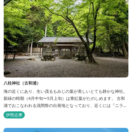
八柱神社（古和浦）
海の近くにあり、生い茂るもみじの葉が美しいとても静かな神社。
新緑の時期（4月中旬〜5月上旬）は青紅葉がたのしめます。 古和
浦でおこなわれる浅間祭の出発地となっており、近くには『ニラハ
マ展望台』や『古和一族軍忠碑』が建てられている場所も。 古和浦
伊勢志摩
港側からのアクセスが便利です。