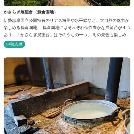
かさらぎ展望台（鵜倉園地）
伊勢志摩国立公園特有のリアス海岸や水平線など、大自然の魅力が
楽しめる鵜倉園地。 鵜倉園地にはそれぞれ個性豊かな展望台が４つ
あり、「かさらぎ展望台」はそのうちの一つ。 町の景色も楽しめ
て、人と自然が共存する姿を見ることができます。 展望台の先に立
伊勢志摩
つと360度見渡すことができ、青い水平線と広い空がどこまでも続
きます。 見江島展望台に隣...