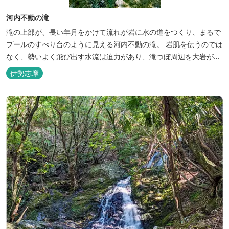
河内不動の滝
滝の上部が、長い年月をかけて流れが岩に水の道をつくり、まるで
プールのすべり台のように見える河内不動の滝。 岩肌を伝うのでは
なく、勢いよく飛び出す水流は迫力があり、滝つぼ周辺を大岩が囲
う雰囲気など、まさに秘境といえます。 国道260号線から河内の集
伊勢志摩
落を抜け、「不動の滝まで500ｍ」という看板のところまで車（軽
自動車がおすすめ）で行くことができます。 こちらに車を停めて、
徒歩約10...