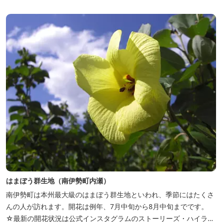
タグラムで毎日更新中です https://www.instagram.com/mi...
はまぼう群生地（南伊勢町内瀬）
南伊勢町は本州最大級のはまぼう群生地といわれ、季節にはたくさ
んの人が訪れます。開花は例年、7月中旬から8月中旬までです。
☆最新の開花状況は公式インスタグラムのストーリーズ・ハイライ