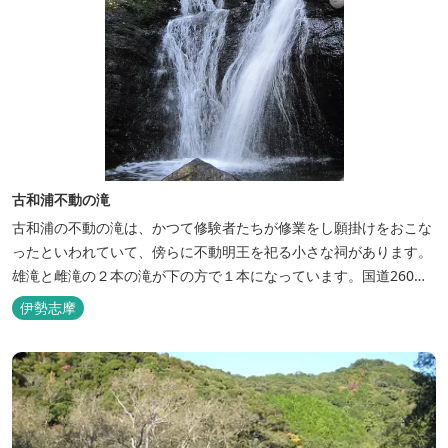
古和浦不動の滝
古和浦の不動の滝は、かつて修験者たちが修業をし願掛けをおこな
ったといわれていて、傍らに不動明王を祀る小さな祠があります。
雄滝と雌滝の２本の滝が下の方で１本になっています。国道260号
線から滝までの距離は遠いのですが、「不動の滝まで500ｍ」とい
伊勢志摩
う看板のところまで車で行くことができます。