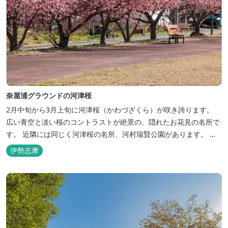
奈屋浦グラウンドの河津桜
2月中旬から3月上旬に河津桜（かわづざくら）が咲き誇ります。
広い青空と淡い桜のコントラストが絶景の、隠れたお花見の名所で
す。 近隣には同じく河津桜の名所、河村瑞賢公園があります。 郷
土の歴史資料が展示されている、入館無料の東宮資料保存館もおす
伊勢志摩
すめです。 ☆最新の開花状況は町公式インスタグラムのストーリ
ーズ・ハイライトをご確認ください https://www.instagr...