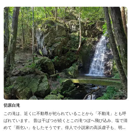
切原白滝
この滝は、近くに不動尊が祀られていることから「不動滝」とも呼
ばれています。 昔は干ばつが続くとこの滝つぼへ飛び込み、塩で清
めて「雨乞い」をしたそうです。俳人で小説家の高浜虚子も、明治