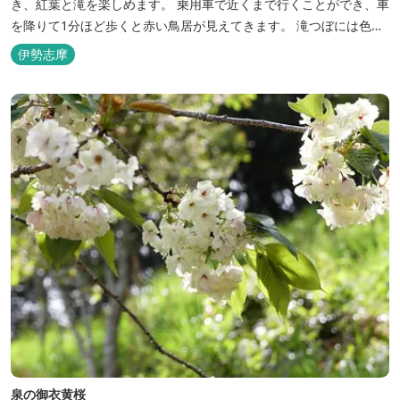
き、紅葉と滝を楽しめます。 乗用車で近くまで行くことができ、車
を降りて1分ほど歩くと赤い鳥居が見えてきます。 滝つぼには色と
りどりの石が落ちていてとても綺麗。 昔々は雨ごいがおこなわれる
伊勢志摩
神聖な場所でした。滝つぼでふんどしを洗うことによって、そのケ
ガレにより雨がもらえるとされ、土地にはそのような民話も息づき
ます。 ※...
泉の御衣黄桜