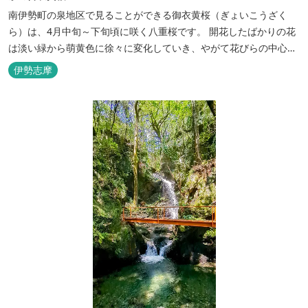
南伊勢町の泉地区で見ることができる御衣黄桜（ぎょいこうざく
ら）は、4月中旬～下旬頃に咲く八重桜です。 開花したばかりの花
は淡い緑から萌黄色に徐々に変化していき、やがて花びらの中心部
が赤く染まっていくのが特徴です。 「御衣」とは、貴族の着物のこ
伊勢志摩
とを意味し、緑色の花びらが平安時代の貴族の衣服の「萌黄色」に
近いことが由来です。 泉の集落の奥に位置し、道が大変狭くなって
いますので『...