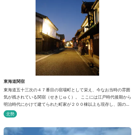
東海道関宿
東海道五十三次の４７番目の宿場町として栄え、今なお当時の雰囲
気が残されている関宿（せきじゅく）。 ここには江戸時代後期から
明治時代にかけて建てられた町家が２００棟以上も現存し、国の重
要伝統的建造物群保存地区（昭和５９年選定）や日本の道百選（昭
北勢
和６１年選定）に選定され、見どころがいっぱい。 最近では、イン
スタ映えするフォトジェニックスポットとしても人気です。 ゆった
りとした「まち歩き」を...