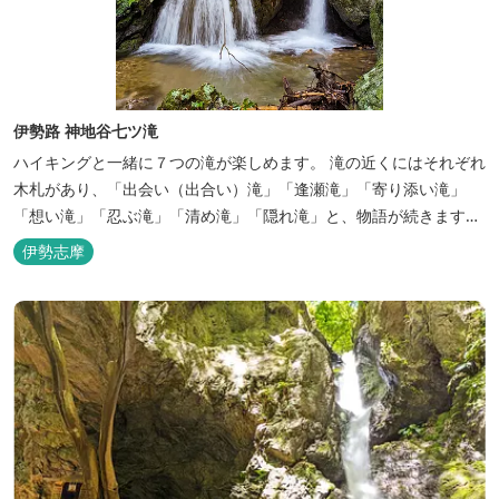
伊勢路 神地谷七ツ滝
ハイキングと一緒に７つの滝が楽しめます。 滝の近くにはそれぞれ
木札があり、「出会い（出合い）滝」「逢瀬滝」「寄り添い滝」
「想い滝」「忍ぶ滝」「清め滝」「隠れ滝」と、物語が続きます。
水量は多くありませんが、渓谷の景色を見ながら気軽なハイキング
伊勢志摩
としても楽しめます。 （ルートのご参考） 県道719号、『七軒屋』
バス停から北へ進み、途中の分岐を左折して「マルモ製炭所」さん
のほう...