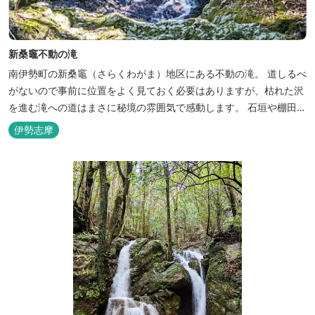
新桑竈不動の滝
南伊勢町の新桑竈（さらくわがま）地区にある不動の滝。 道しるべ
がないので事前に位置をよく見ておく必要はありますが、枯れた沢
を進む滝への道はまさに秘境の雰囲気で感動します。 石垣や棚田と
思われるところも多く、昔の人の営みも伺えます。 （ルートのご参
伊勢志摩
考） 新桑竈の集落をまっすぐ抜けると、左手に「吉田橋」が見える
ので渡ります。 すると田んぼの跡があるので、田んぼの真ん中あた
り...