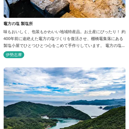
竈方の塩 製塩所
味もおいしく、包装もかわいい地域特産品。お土産にぴったり！ 約
400年前に途絶えた竈方の塩づくりを復活させ、棚橋竈集落にある
製塩小屋でひとつひとつ心をこめて手作りしています。 竈方の塩
は、森の養分が豊富に流れ込むリアス海岸・南伊勢町の海水を使用
伊勢志摩
し、海岸近くの製塩小屋で4基のカマドを使い時間をかけて炊き上
げています。 大量生産はできないですが、一つひとつ丁寧に作り上
げたこだわりの...