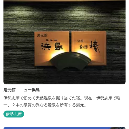
湯元館 ニュー浜島
伊勢志摩で初めて天然温泉を掘り当てた宿。現在、伊勢志摩で唯
一、２本の泉質の異なる源泉を所有する湯元。
伊勢志摩