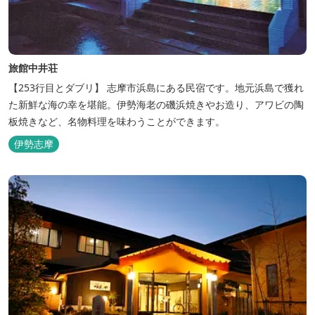
旅館中井荘
【253行目とダブリ】 志摩市浜島にある民宿です。地元浜島で獲れ
た新鮮な海の幸を堪能。伊勢海老の磯浜焼きやお造り、アワビの陶
板焼きなど、名物料理を味わうことができます。
伊勢志摩