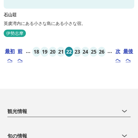
石山荘
英虞湾内にある小さな島にある小さな宿。
伊勢志摩
最初
前
...
...
次
最後
18
19
20
21
22
23
24
25
26
へ
へ
へ
へ
観光情報
旬の情報