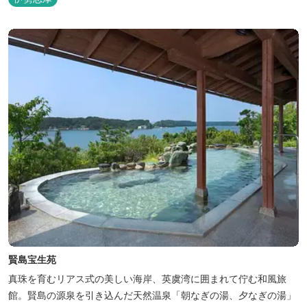
です！ スペイン１ツ星レストランと提携したレストランでのお食事
も楽しみのひとつです。 また、日帰りプランでは、クラフト体験工
房にてモザイクタイル...
賢島宝生苑
真珠を育むリアス式の美しい海岸、英虞湾に囲まれて佇む和風旅
館。賢島の源泉を引き込んだ天然温泉「朝なぎの湯、夕なぎの湯」