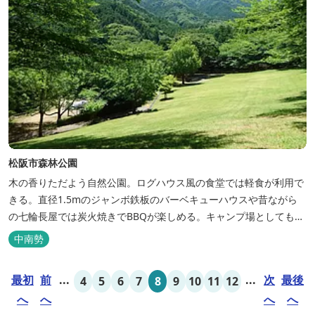
松阪市森林公園
木の香りただよう自然公園。ログハウス風の食堂では軽食が利用で
きる。直径1.5mのジャンボ鉄板のバーベキューハウスや昔ながら
の七輪長屋では炭火焼きでBBQが楽しめる。キャンプ場としても人
気で、週末は多くのキャンパーでにぎわっている。バンガローや5
中南勢
タイプのテントサイトがある。展望台からは市街が一望できる。ま
た桜の時期は、多くの人々でにぎわう。 バーベキューの食材は持ち
最初
前
...
...
次
最後
4
5
6
7
8
9
10
11
12
込みOK！あらかじめご...
へ
へ
へ
へ