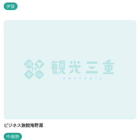
ートキャンプ場、デイキャンプ場、テニスコート、水遊び場（夏季
伊賀
限定）、こんにゃくやパン作りの体験できる工房などがあります。
木津川（鯛ケ瀬）のほとりにある美しい自然を生かしたオートキャ
ンプやディキャンプ...
ビジネス旅館海野屋
中南勢