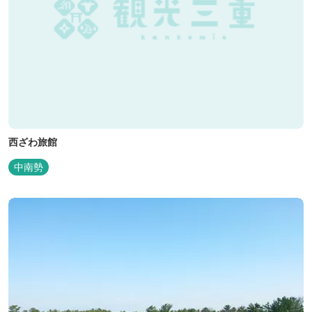
西ざわ旅館
中南勢