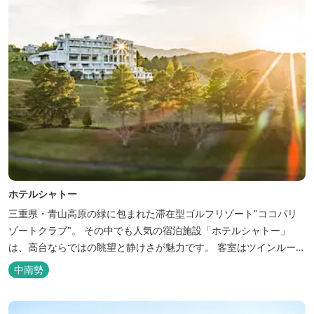
ホテルシャトー
三重県・青山高原の緑に包まれた滞在型ゴルフリゾート"ココパリ
ゾートクラブ"。 その中でも人気の宿泊施設「ホテルシャトー」
は、高台ならではの眺望と静けさが魅力です。 客室はツインルーム
から4〜6名で泊まれる和洋室まで幅広く、旅のスタイルに合わせて
中南勢
選べます。 天然温泉の大浴場・露天風呂、ロウリュ式サウナで体を
整えた後は、和食や焼肉など、気分で選べる夕食をゆったりと。 翌