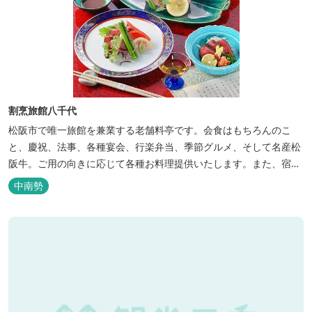
割烹旅館八千代
松阪市で唯一旅館を兼業する老舗料亭です。会食はもちろんのこ
と、慶祝、法事、各種宴会、行楽弁当、季節グルメ、そして名産松
阪牛。ご用の向きに応じて各種お料理提供いたします。また、宿泊
のご用もたまわります。 国登録有形文化財に選ばれた純木造建築で
中南勢
昔風情をお楽しみください。