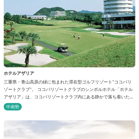
ホテルアザリア
三重県・青山高原の緑に包まれた滞在型ゴルフリゾート"ココパリ
ゾートクラブ"。 ココパリゾートクラブのシンボルホテル「ホテル
アザリア」は、ココパリゾートクラブ内にある静かで落ち着いた雰
囲気の宿泊施設です。 円筒形の特徴ある建物には、ツインや和洋室
中南勢
など多彩な客室を備え、窓からはリゾートの美しい景色が広がりま
す。 天然温泉の大浴場やサウナも完備しており、 ゴルフの後はも
ちろん、伊勢...