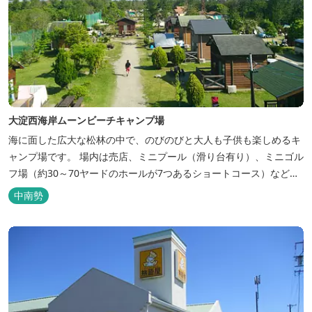
大淀西海岸ムーンビーチキャンプ場
海に面した広大な松林の中で、のびのびと大人も子供も楽しめるキ
ャンプ場です。 場内は売店、ミニプール（滑り台有り）、ミニゴル
フ場（約30～70ヤードのホールが7つあるショートコース）なども
あります。 目の前の海では、海水浴など安心して楽しめます。周辺
中南勢
観光地には、伊勢志摩国立公園の玄関口にあたります。