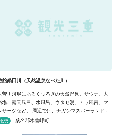
旅館鍋田川（天然温泉なべた川）
木曽川河畔にあるくつろぎの天然温泉。サウナ、大
浴場、露天風呂、水風呂、ウタセ湯、アワ風呂、マ
ッサージなど。 周辺では、ナガシマスパーランド、
国営木曽三川公園が楽しめます。（車で２０分）
桑名郡木曽岬町
北勢