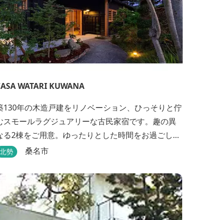
CASA WATARI KUWANA
築130年の木造戸建をリノベーション、ひっそりと佇
むスモールラグジュアリーな古民家宿です。趣の異
なる2棟をご用意。ゆったりとした時間をお過ごしく
ださい。
桑名市
北勢