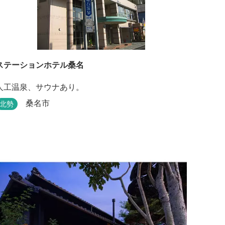
ステーションホテル桑名
人工温泉、サウナあり。
桑名市
北勢