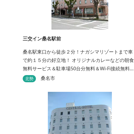
三交イン桑名駅前
桑名駅東口から徒歩２分！ナガシマリゾートまで車
で約１５分の好立地！ オリジナルカレーなどの朝食
無料サービス＆駐車場50台分無料＆Wi-Fi接続無料♪
選べるアメニティＢＡＲとまくらＢＡＲで快適な滞
桑名市
北勢
在をサポート！