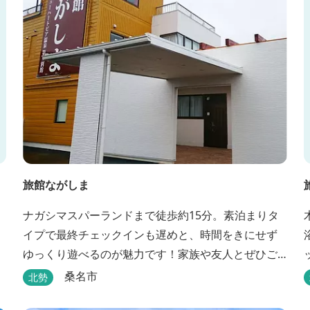
旅館ながしま
ナガシマスパーランドまで徒歩約15分。素泊まりタ
イプで最終チェックインも遅めと、時間をきにせず
ゆっくり遊べるのが魅力です！家族や友人とぜひご
利用ください。
桑名市
北勢