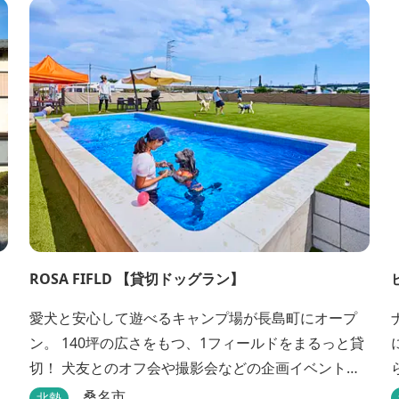
ROSA FIFLD 【貸切ドッグラン】
愛犬と安心して遊べるキャンプ場が長島町にオープ
ン。 140坪の広さをもつ、1フィールドをまるっと貸
切！ 犬友とのオフ会や撮影会などの企画イベントや
手ぶらBBQ等、自由に行うことができます。 フード
桑名市
北勢