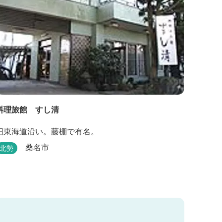
料理旅館 すし清
旧東海道沿い。藤棚で有名。
桑名市
北勢