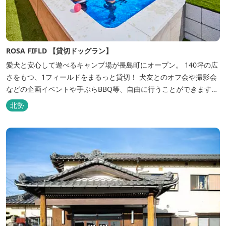
ROSA FIFLD 【貸切ドッグラン】
愛犬と安心して遊べるキャンプ場が長島町にオープン。 140坪の広
さをもつ、1フィールドをまるっと貸切！ 犬友とのオフ会や撮影会
などの企画イベントや手ぶらBBQ等、自由に行うことができます。
フードメニューも豊富で手ぶらでBBQを予算に合わせてお選びいた
北勢
だき、楽しんでいただくことがてぎます。 ドックランは全面人工芝
で水はけもよく、ワンちゃんの汚れを気にすることなく自由に遊
べ、エリア...