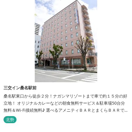
三交イン桑名駅前
桑名駅東口から徒歩２分！ナガシマリゾートまで車で約１５分の好
立地！ オリジナルカレーなどの朝食無料サービス＆駐車場50台分
無料＆Wi-Fi接続無料♪ 選べるアメニティＢＡＲとまくらＢＡＲで快
適な滞在をサポート！
北勢