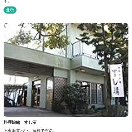
す。
北勢
料理旅館 すし清
旧東海道沿い。藤棚で有名。