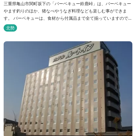
三重県亀山市関町坂下の「バーベキュー鈴鹿峠」は、バーベキュー
やます釣りのほか、猪なべやうなぎ料理なども楽しむ事ができま
す。 バーベキューは、食材から付属品まで全て揃っていますので手
ぶらで楽しむ事ができますよ！釣り掘がありますので、釣ったその
北勢
場で味わえる「マス釣り」も人気です。 宿泊施設も完備していま
す！ご家族で、友人で、様々なイベントで、ぜひご利用ください。