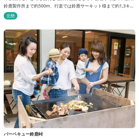
鈴鹿製作所まで約500m、行楽では鈴鹿サーキット様まで約1,3キ
ロ、スポーツ行事では鈴鹿スポーツガーデン様まで約3キロととて
北勢
も近い場所にあります。亀山市へのアクセスも便利でシャープ亀山
工場では約10キロと鈴鹿市では近い場所となっております。
バーベキュー鈴鹿峠