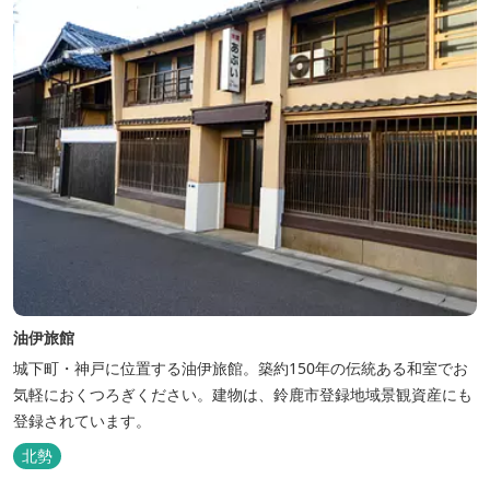
油伊旅館
城下町・神戸に位置する油伊旅館。築約150年の伝統ある和室でお
気軽におくつろぎください。建物は、鈴鹿市登録地域景観資産にも
登録されています。
北勢