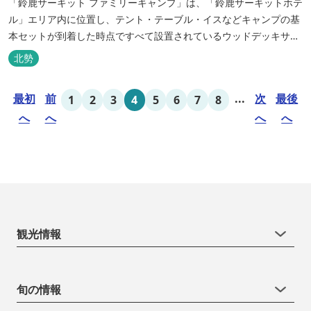
「鈴鹿サーキット ファミリーキャンプ」は、「鈴鹿サーキットホテ
ル」エリア内に位置し、テント・テーブル・イスなどキャンプの基
本セットが到着した時点ですべて設置されているウッドデッキサイ
トの他、初めてのキャンプでも安心して楽しめる設備が整ったキャ
北勢
ンプ場です。 さらに、手ぶらでキャンプをお楽しみいただけるよう
に夕食バーべキュー用の炭火セットなどのレンタル品や国産牛BBQ
最初
前
...
次
最後
1
2
3
4
5
6
7
8
セットなどの食材も事前にご...
へ
へ
へ
へ
観光情報
旬の情報