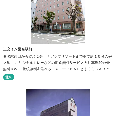
三交イン桑名駅前
桑名駅東口から徒歩２分！ナガシマリゾートまで車で約１５分の好
立地！ オリジナルカレーなどの朝食無料サービス＆駐車場50台分
無料＆Wi-Fi接続無料♪ 選べるアメニティＢＡＲとまくらＢＡＲで快
適な滞在をサポート！
北勢