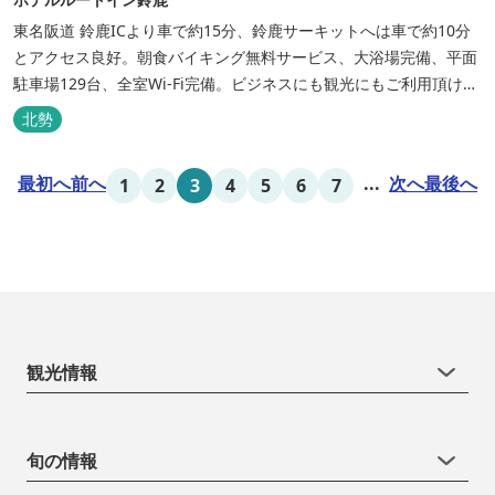
東名阪道 鈴鹿ICより車で約15分、鈴鹿サーキットへは車で約10分
とアクセス良好。朝食バイキング無料サービス、大浴場完備、平面
駐車場129台、全室Wi-Fi完備。ビジネスにも観光にもご利用頂ける
快適なホテルライフをご提供します。
北勢
最初へ
前へ
...
次へ
最後へ
1
2
3
4
5
6
7
観光情報
旬の情報