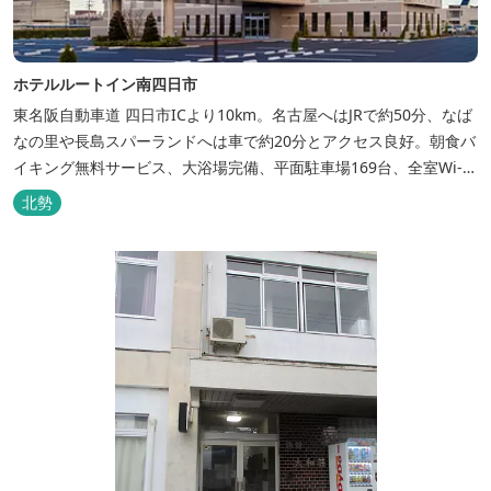
ホテルルートイン南四日市
東名阪自動車道 四日市ICより10km。名古屋へはJRで約50分、なば
なの里や長島スパーランドへは車で約20分とアクセス良好。朝食バ
イキング無料サービス、大浴場完備、平面駐車場169台、全室Wi-Fi
完備。ビジネスにも観光にもご利用頂ける快適なホテルライフをご
北勢
提供します。