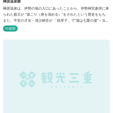
榊原温泉郷
榊原温泉は、伊勢の地の入口にあったことから、伊勢神宮参拝に来
られた親王が ”湯ごり（身を清める）”をされたという歴史をもち、
また、平安の才女・清少納言が 「枕草子」で”湯は七栗の湯”＜当時
の呼び名＞と称えており、 出雲の神を温泉の守り神として祀ってい
中南勢
ることもあって、恋の和歌も多く残っています。 このように、宮中
や神宮にゆかりも深く、つるつるスベスベの肌ざわりの良い泉質は
心身の癒し...