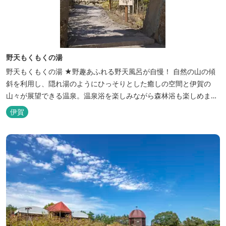
野天もくもくの湯
野天もくもくの湯 ★野趣あふれる野天風呂が自慢！ 自然の山の傾
斜を利用し、隠れ湯のようにひっそりとした癒しの空間と伊賀の
山々が展望できる温泉。温泉浴を楽しみながら森林浴も楽しめま
す。一枚岩をくり貫いてつくった湯船もあり、風情ある空間が魅力
伊賀
です。 ★源泉100％の野天風呂 源泉100％の野天風呂が2つあり、
38度のぬるめの湯と42度の熱めの湯があります。ぬるめの湯はじっ
くりとゆ...