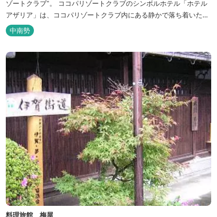
ゾートクラブ"。 ココパリゾートクラブのシンボルホテル「ホテル
アザリア」は、ココパリゾートクラブ内にある静かで落ち着いた雰
囲気の宿泊施設です。 円筒形の特徴ある建物には、ツインや和洋室
中南勢
など多彩な客室を備え、窓からはリゾートの美しい景色が広がりま
す。 天然温泉の大浴場やサウナも完備しており、 ゴルフの後はも
ちろん、伊勢...
料理旅館 梅屋