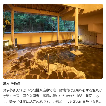
湯元 榊原舘
お伊勢さん湯ごりの地榊原温泉で唯一敷地内に源泉を有する源泉か
け流しの宿。国立公園青山高原の麓にいだかれた山閑、川辺にあ
り、静かで休養に絶好の地です。ご宿泊、お夕席の他日帰り温泉も