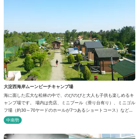
大淀西海岸ムーンビーチキャンプ場
海に面した広大な松林の中で、のびのびと大人も子供も楽しめるキ
ャンプ場です。 場内は売店、ミニプール（滑り台有り）、ミニゴル
フ場（約30～70ヤードのホールが7つあるショートコース）なども
あります。 目の前の海では、海水浴など安心して楽しめます。周辺
中南勢
観光地には、伊勢志摩国立公園の玄関口にあたります。