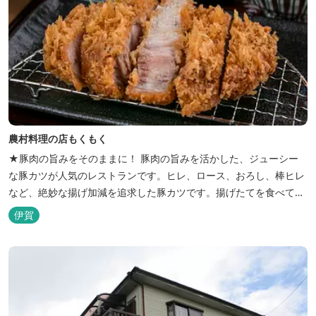
農村料理の店もくもく
★豚肉の旨みをそのままに！ 豚肉の旨みを活かした、ジューシー
な豚カツが人気のレストランです。ヒレ、ロース、おろし、棒ヒレ
など、絶妙な揚げ加減を追求した豚カツです。揚げたてを食べてい
ただくために、注文後じっくり揚げてお出ししています。 ★手作
伊賀
りのお蕎麦をお楽しみいただけます！ お蕎麦は毎日お店で打ってつ
くっております。北海道や三重のそば粉を使用してつくる、喉ごし
の良い昔ながらのお蕎麦...