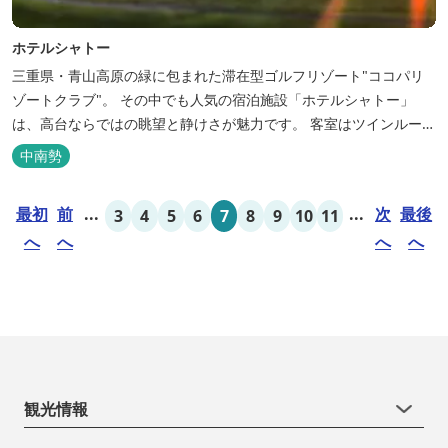
ホテルシャトー
三重県・青山高原の緑に包まれた滞在型ゴルフリゾート"ココパリ
ゾートクラブ"。 その中でも人気の宿泊施設「ホテルシャトー」
は、高台ならではの眺望と静けさが魅力です。 客室はツインルーム
から4〜6名で泊まれる和洋室まで幅広く、旅のスタイルに合わせて
中南勢
選べます。 天然温泉の大浴場・露天風呂、ロウリュ式サウナで体を
整えた後は、和食や焼肉など、気分で選べる夕食をゆったりと。 翌
最初
前
...
...
次
最後
3
4
5
6
7
8
9
10
11
朝は、レス...
へ
へ
へ
へ
観光情報