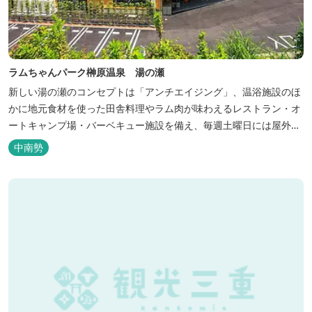
ラムちゃんパーク榊原温泉 湯の瀬
新しい湯の瀬のコンセプトは「アンチエイジング」、温浴施設のほ
かに地元食材を使った田舎料理やラム肉が味わえるレストラン・オ
ートキャンプ場・バーベキュー施設を備え、毎週土曜日には屋外に
「湯の瀬市場」を設け、新鮮野菜の販売が行われています。 また、
中南勢
観光旅行が困難な障がい者や介助が必要な高齢者の利用に特化した
福祉旅館として、全館バリアフリー、車いす対応の貸切風呂、リフ
ト付きジャグジーを備えています...