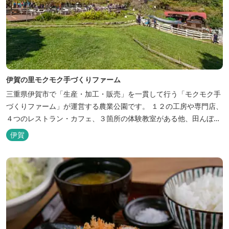
伊賀の里モクモク手づくりファーム
三重県伊賀市で「生産・加工・販売」を一貫して行う「モクモク手
づくりファーム」が運営する農業公園です。 １２の工房や専門店、
４つのレストラン・カフェ、３箇所の体験教室がある他、田んぼや
いかだ池など、「自然や農業」を身近に感じて楽しんでいただける
伊賀
遊び場もあります。 園内では、ミニブタくんたちのショーを見た
り、ウインナーづくりやパンづくりなどの手づくり体験教室や、食
農体験プログラムに参加したり...