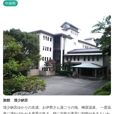
楽しめます。お料理にも温泉を用いた温泉野菜蒸しの他美と健康を
中南勢
テーマとしたふるさと会席をご用意しています。
旅館 清少納言
清少納言ゆかりの名湯、お伊勢さん湯ごりの地、榊原温泉。 一度温
泉に浸ればわかる泉質の良さ。特に女性の美容に効能があるといわ