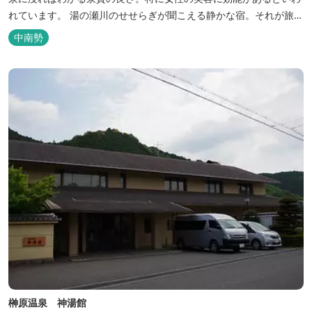
れています。 湯の瀬川のせせらぎが聞こえる静かな宿。それが旅
館 清少納言です。柔らかく滑らかな安らぎの湯や旬の味、心のこ
中南勢
もったおもてなしを心掛けております。 日頃の喧騒から離れ、平安
の才女清少納言もお墨付きの名湯を是非実感してください。
榊原温泉 神湯館