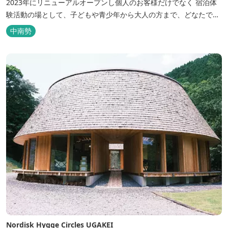
2023年にリニューアルオープンし個人のお客様だけでなく 宿泊体
験活動の場として、子どもや青少年から大人の方まで、どなたでも
ご利用いただけます。 ヨットやボート・カヤックをはじめとするマ
中南勢
リンアクティビティや併設する海の乗馬倶楽部エルカバージョでの
乗馬体験が可能！ 小中学生や団体様向けに海の自然体験教室も開催
しています...
Nordisk Hygge Circles UGAKEI