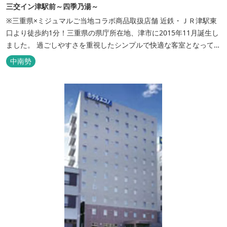
三交イン津駅前～四季乃湯～
※三重県×ミジュマルご当地コラボ商品取扱店舗 近鉄・ＪＲ津駅東
口より徒歩約1分！三重県の県庁所在地、津市に2015年11月誕生し
ました。 過ごしやすさを重視したシンプルで快適な客室となってお
り、ベッドはワイドなサイズで、羽毛布団をご用意。女性にやさし
中南勢
いアメニティグッズを取り揃えており、連泊の方用にコインランド
リーもあります。 ご宿泊者専用の人工温泉大浴場「四季乃湯」で
は、がんばった...