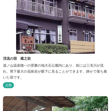
渓流の宿 蔵之助
湯ノ山温泉随一の景勝の地大石公園内にあり、前には三滝川が流
れ、県下最大の花崗岩が眼下に見ることができます。静かで落ち着
いた宿です。
北勢