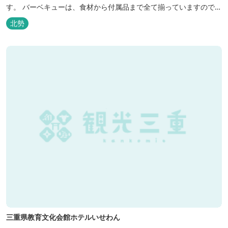
す。 バーベキューは、食材から付属品まで全て揃っていますので手
ぶらで楽しむ事ができますよ！釣り掘がありますので、釣ったその
北勢
場で味わえる「マス釣り」も人気です。 宿泊施設も完備していま
す！ご家族で、友人で、様々なイベントで、ぜひご利用ください。
三重県教育文化会館ホテルいせわん