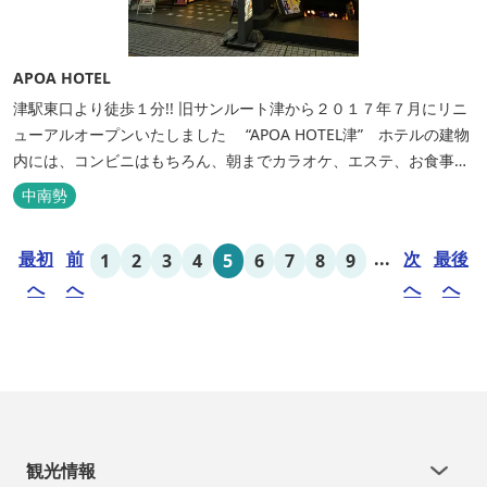
APOA HOTEL
津駅東口より徒歩１分!! 旧サンルート津から２０１７年７月にリニ
ューアルオープンいたしました “APOA HOTEL津” ホテルの建物
内には、コンビニはもちろん、朝までカラオケ、エステ、お食事も
いろいろなジャンルが楽しめます。 ホテル内施設 地下…創作料
中南勢
理“舞の華” 居酒屋“風の蔵人” 居酒屋“居酒屋ならここが安いぜっ”
１階…コンビニエンスストア“ローソン” 和食“いせもん本店”...
最初
前
...
次
最後
1
2
3
4
5
6
7
8
9
へ
へ
へ
へ
観光情報