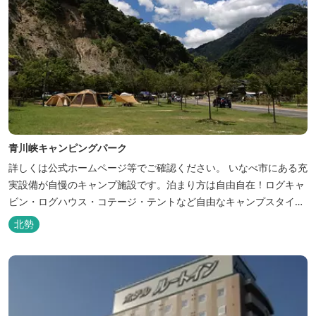
青川峡キャンピングパーク
詳しくは公式ホームページ等でご確認ください。 いなべ市にある充
実設備が自慢のキャンプ施設です。泊まり方は自由自在！ログキャ
ビン・ログハウス・コテージ・テントなど自由なキャンプスタイル
が楽しめます。屋根付きの炭火焼ハウスがありますので、雨や風の
北勢
日も快適にバーベキューをお楽しみいただけます。日帰り利用、団
体利用可能。 青少年向けの屋外キャンプ施設、かもしかキャンプフ
ィールドもございま...