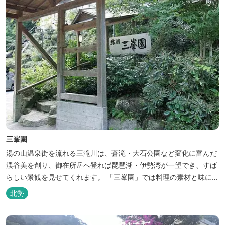
三峯園
湯の山温泉街を流れる三滝川は、蒼滝・大石公園など変化に富んだ
渓谷美を創り、御在所岳へ登れば琵琶湖・伊勢湾が一望でき、すば
らしい景観を見せてくれます。 「三峯園」では料理の素材と味にも
こだわり、お客様に四季の織り成す景観と、いい湯、いい味、めぐ
北勢
りあいをお届けいたします。