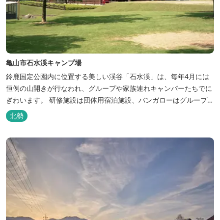
亀山市石水渓キャンプ場
鈴鹿国定公園内に位置する美しい渓谷「石水渓」は、毎年4月には
恒例の山開きが行なわれ、グループや家族連れキャンパーたちでに
ぎわいます。 研修施設は団体用宿泊施設、バンガローはグループ・
家族連れ用宿泊施設として、ハイキングやキャンプの拠点として最
北勢
適です。