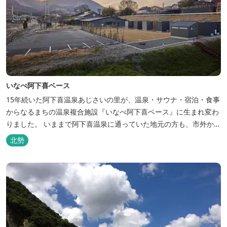
いなべ阿下喜ベース
15年続いた阿下喜温泉あじさいの里が、温泉・サウナ・宿泊・食事
からなるまちの温泉複合施設『いなべ阿下喜ベース』に生まれ変わ
りました。 いままで阿下喜温泉に通っていた地元の方も、市外から
いなべ市に遊びに来られる方も楽しめる施設になります。今まで人
北勢
気だった温泉はそのままに、サウナエリアやコンテナタイプの宿
泊、地元のお野菜が楽しめる飲食施設が加わります。 「いなべ阿下
喜ベース」は、『自...