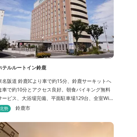
ホテルルートイン鈴鹿
東名阪道 鈴鹿ICより車で約15分、鈴鹿サーキットへ
は車で約10分とアクセス良好。朝食バイキング無料
サービス、大浴場完備、平面駐車場129台、全室Wi-
Fi完備。ビジネスにも観光にもご利用頂ける快適なホ
鈴鹿市
北勢
テルライフをご提供します。