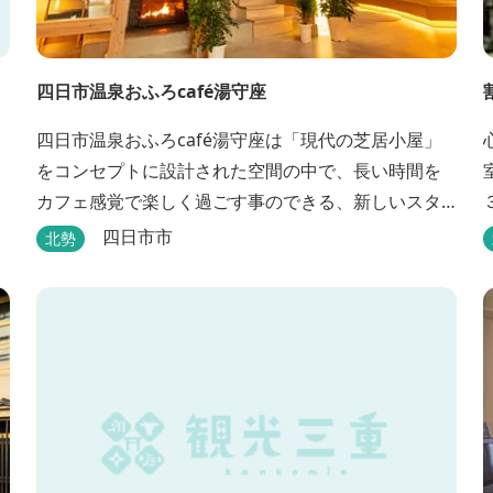
四日市温泉おふろcafé湯守座
四日市温泉おふろcafé湯守座は「現代の芝居小屋」
をコンセプトに設計された空間の中で、長い時間を
カフェ感覚で楽しく過ごす事のできる、新しいスタ
イルのサービスを提供する温浴施設です。 挽きたて
四日市市
北勢
コーヒーやコミック、雑誌、マッサージチェア、Wi-
Fiを無料でご利用いただけます。