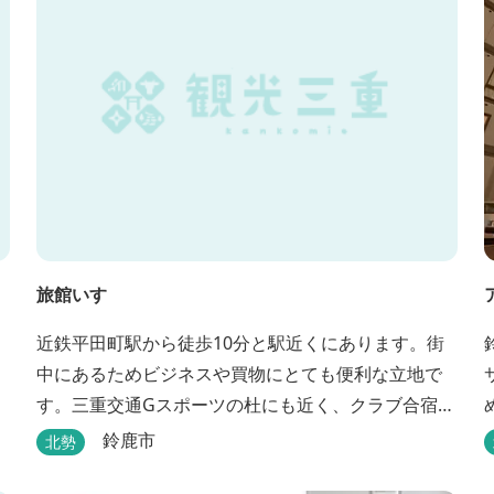
旅館いすゞ
近鉄平田町駅から徒歩10分と駅近くにあります。街
中にあるためビジネスや買物にとても便利な立地で
す。三重交通Gスポーツの杜にも近く、クラブ合宿な
どに最適です。
鈴鹿市
北勢