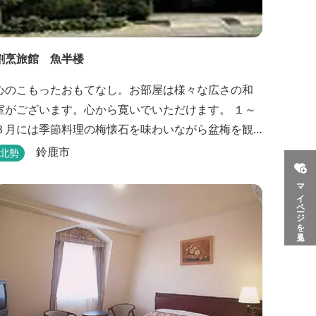
割烹旅館 魚半楼
心のこもったおもてなし。お部屋は様々な広さの和
室がございます。心から寛いでいただけます。 １～
３月には季節料理の梅懐石を味わいながら盆梅を観
賞することができるとあって、大人の女性にも人気
鈴鹿市
北勢
です。
マイページを見る