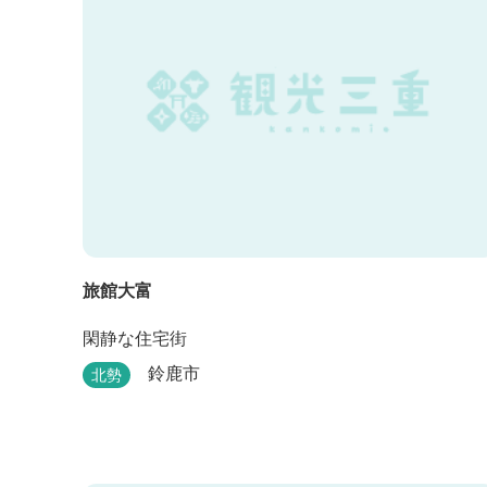
旅館大富
閑静な住宅街
鈴鹿市
北勢