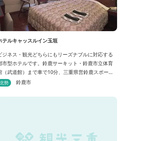
ホテルキャッスルイン玉垣
ビジネス・観光どちらにもリーズナブルに対応する
都市型ホテルです。鈴鹿サーキット・鈴鹿市立体育
館（武道館）まで車で10分、三重県営鈴鹿スポーツ
ガーデンまで車で15分の好立地！！ さらに、全檜造
鈴鹿市
北勢
り貸切風呂や各種サービスでお待ち致しておりま
す。