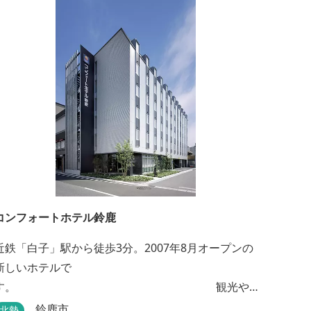
コンフォートホテル鈴鹿
近鉄「白子」駅から徒歩3分。2007年8月オープンの
新しいホテルで
す。 観光や
ビジネスの拠点としてご利用頂けます。 ●朝食無料
鈴鹿市
北勢