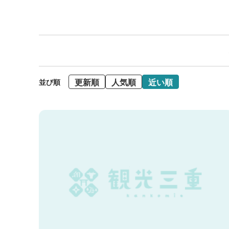
更新順
人気順
近い順
並び順