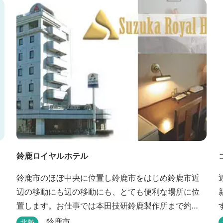
鈴鹿ロイヤルホテル
鈴鹿市のほぼ中央に位置し鈴鹿市をはじめ鈴鹿市近
辺の移動にも辺の移動にも、とても便利な場所に位
置します。お仕事では本田技研鈴鹿製作所まで約
500m、行楽では鈴鹿サーキット様まで約1,3キロ、
鈴鹿市
北勢