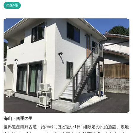
を感じながら、アートと読書に浸ることができる「TASOGAREの
東紀州
間」があり、海を眺めながらゆったりとした時間を過ごすことがで
きます。
海山㏌四季の里
世界遺産熊野古道・始神峠にほど近い1日1組限定の民泊施設。敷地