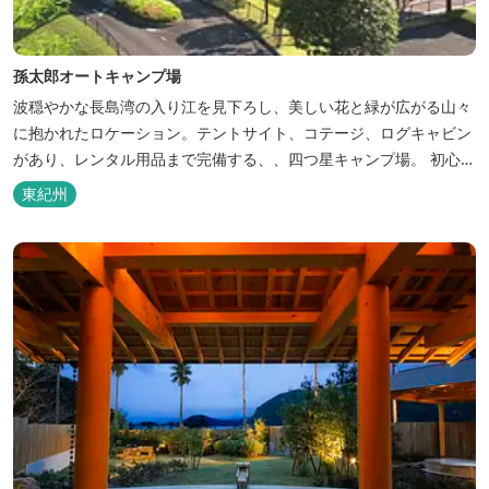
孫太郎オートキャンプ場
波穏やかな長島湾の入り江を見下ろし、美しい花と緑が広がる山々
に抱かれたロケーション。テントサイト、コテージ、ログキャビン
があり、レンタル用品まで完備する、、四つ星キャンプ場。 初心者
の方にも安心の施設と管理体制を整えています。目の前に広がる海
東紀州
で、釣り、磯遊び、シーカヤックなど、様々な遊びが楽しめます。