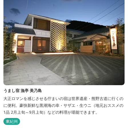
うまし宿 漁亭 美乃島
大正ロマンを感じさせる佇まいの宿は世界遺産・熊野古道に行くの
に便利。豪快新鮮な黒潮海の幸・サザエ・生ウニ（地元おススメの
1品 2月上旬～9月上旬）などの料理が堪能できます。
東紀州