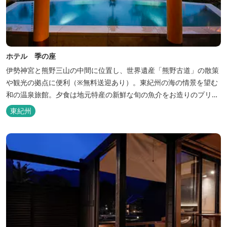
ホテル 季の座
伊勢神宮と熊野三山の中間に位置し、世界遺産「熊野古道」の散策
や観光の拠点に便利（※無料送迎あり）。東紀州の海の情景を望む
和の温泉旅館。夕食は地元特産の新鮮な旬の魚介をお造りのプリフ
ィックが人気の会席料理で。お好みの干物を炭火焼で楽しむ朝食バ
東紀州
イキングが好評です。お仲間同士、そしてご家族で、さまざまな寛
ぎの時間をお楽しみください。 「きほく千年温泉」を自家源泉とし
た温泉大浴場棟には男女別に内湯...