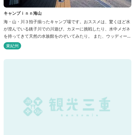
キャンプｉｎｎ海山
海・山・川３拍子揃ったキャンプ場です。おススメは、驚くほど水
が澄んでいる銚子川での川遊び。カヌーに挑戦したり、水中メガネ
を持ってきて天然の水族館をのぞいてみたり。 また、ウッディーク
ラフト教室やストーンクラフト教室など各種イベントも盛りだくさ
東紀州
ん。森林浴を楽しんだり、一日中遊び、ゆったりできます。 紀北町
の海の幸をふんだんに使った海鮮・焼肉バーベキュー。家族で，グ
ループで、海辺や川遊び...