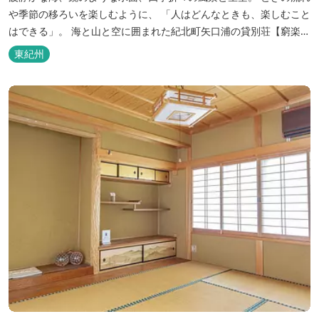
や季節の移ろいを楽しむように、 「人はどんなときも、楽しむこと
はできる」。 海と山と空に囲まれた紀北町矢口浦の貸別荘【窮楽通
楽】。 中国古典『荘子』の一節「窮亦楽、通亦楽」から名づけまし
東紀州
た。 いつでも気軽にご利用ください。