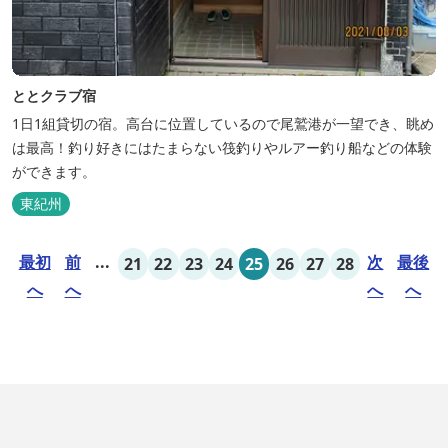
ととクラブ宿
1日1組貸切の宿。高台に位置しているので尾鷲港が一望でき、眺め
は最高！釣り好きにはたまらない筏釣りやルアー釣り船などの体験
ができます。
東紀州
最初
前
...
次
最後
21
22
23
24
25
26
27
28
へ
へ
へ
へ