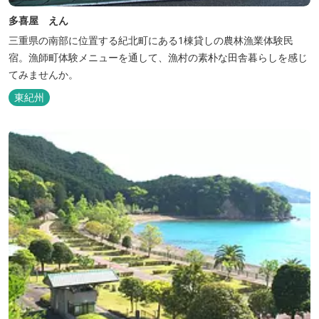
多喜屋 えん
三重県の南部に位置する紀北町にある1棟貸しの農林漁業体験民
宿。漁師町体験メニューを通して、漁村の素朴な田舎暮らしを感じ
てみませんか。
東紀州