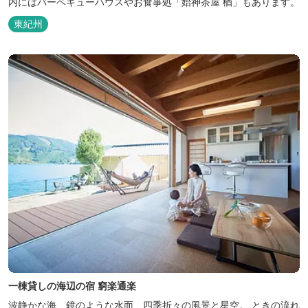
内にはバーベキューハウスやお食事処「始神茶屋 楢」もあります。
東紀州
一棟貸しの海辺の宿 窮楽通楽
波静かな海、鏡のような水面、四季折々の風景と星空。 ときの流れ