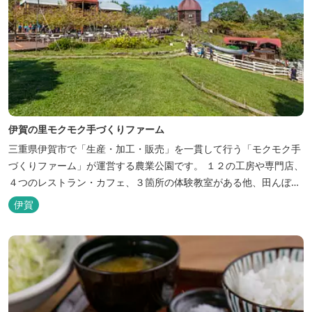
伊賀の里モクモク手づくりファーム
三重県伊賀市で「生産・加工・販売」を一貫して行う「モクモク手
づくりファーム」が運営する農業公園です。 １２の工房や専門店、
４つのレストラン・カフェ、３箇所の体験教室がある他、田んぼや
いかだ池など、「自然や農業」を身近に感じて楽しんでいただける
伊賀
遊び場もあります。 園内では、ミニブタくんたちのショーを見た
り、ウインナーづくりやパンづくりなどの手づくり体験教室や、食
農体験プログラムに参加したり...