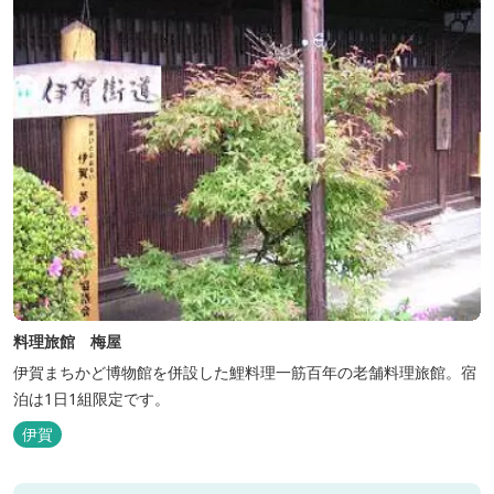
料理旅館 梅屋
伊賀まちかど博物館を併設した鯉料理一筋百年の老舗料理旅館。宿
泊は1日1組限定です。
伊賀