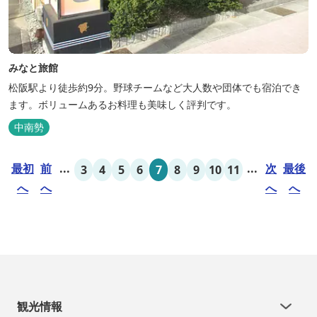
みなと旅館
松阪駅より徒歩約9分。野球チームなど大人数や団体でも宿泊でき
ます。ボリュームあるお料理も美味しく評判です。
中南勢
最初
前
...
...
次
最後
3
4
5
6
7
8
9
10
11
へ
へ
へ
へ
観光情報