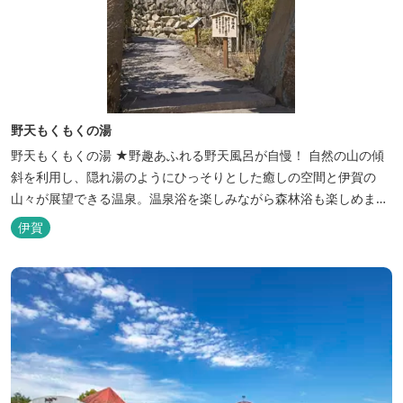
野天もくもくの湯
野天もくもくの湯 ★野趣あふれる野天風呂が自慢！ 自然の山の傾
斜を利用し、隠れ湯のようにひっそりとした癒しの空間と伊賀の
山々が展望できる温泉。温泉浴を楽しみながら森林浴も楽しめま
す。一枚岩をくり貫いてつくった湯船もあり、風情ある空間が魅力
伊賀
です。 ★源泉100％の野天風呂 源泉100％の野天風呂が2つあり、
38度のぬるめの湯と42度の熱めの湯があります。ぬるめの湯はじっ
くりとゆ...