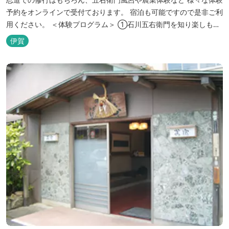
予約をオンラインで受付ております。 宿泊も可能ですので是非ご利
用ください。 ＜体験プログラム＞ ①石川五右衛門を知り楽しも
う！ ②忍者をめざそう！（入門・初級編） ③忍者の基礎体力づく
伊賀
り！農業体験！ ④忍者の里山散策と忍者修行を楽しもう！（山中
で忍道修行）