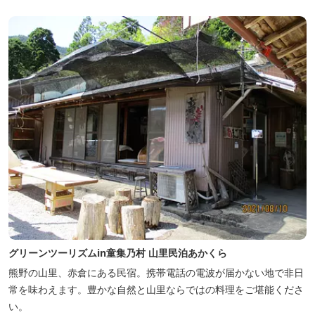
グリーンツーリズムin童集乃村 山里民泊あかくら
熊野の山里、赤倉にある民宿。携帯電話の電波が届かない地で非日
常を味わえます。豊かな自然と山里ならではの料理をご堪能くださ
い。