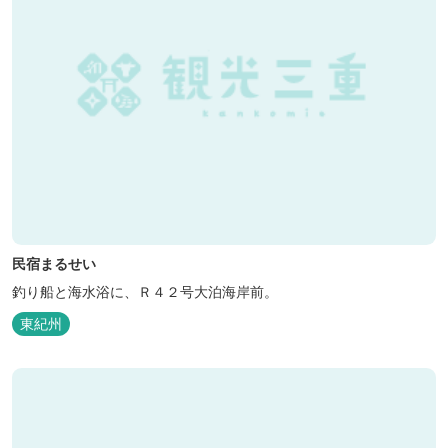
民宿まるせい
釣り船と海水浴に、Ｒ４２号大泊海岸前。
東紀州