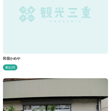
民宿かめや
東紀州