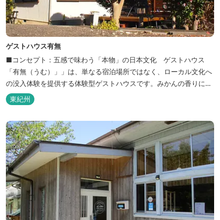
ゲストハウス有無
■コンセプト：五感で味わう「本物」の日本文化 ゲストハウス
「有無（うむ）」」は、単なる宿泊場所ではなく、ローカル文化へ
の没入体験を提供する体験型ゲストハウスです。みかんの香りに包
まれ、歴史ある世界遺産を巡り、日本の原風景に触れる。「本物」
東紀州
の日本文化を巡る冒険がここから始まります。 「年中みかんのとれ
るまち」にある当館は、ご宿泊のお客様にその時期に採れた旬の
「ウエルカムみかん」や無農薬野菜の...