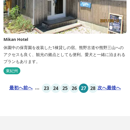
Mikan Hotel
休園中の保育園を改装した1棟貸しの宿。熊野古道や熊野三山への
アクセスも良く、観光の拠点としても便利。愛犬と一緒に泊まれる
プランもあります。
東紀州
最初へ
前へ
...
次へ
最後へ
23
24
25
26
27
28