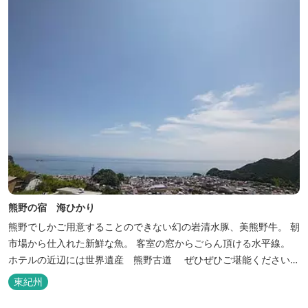
熊野の宿 海ひかり
熊野でしかご用意することのできない幻の岩清水豚、美熊野牛。 朝
市場から仕入れた新鮮な魚。 客室の窓からごらん頂ける水平線。
ホテルの近辺には世界遺産 熊野古道 ぜひぜひご堪能くださいま
せ。
東紀州