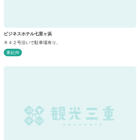
ビジネスホテル七里ヶ浜
Ｒ４２号沿いで駐車場有り。
東紀州