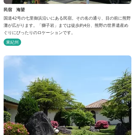
民宿 海望
国道42号の七里御浜沿いにある民宿。その名の通り、目の前に熊野
灘が広がります。「獅子岩」までは徒歩約4分、熊野の世界遺産め
ぐりにぴったりのロケーションです。
東紀州