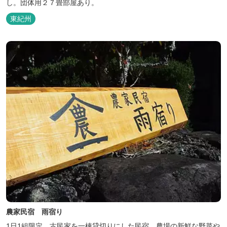
し。団体用２７畳部屋あり。
東紀州
農家民宿 雨宿り
1日1組限定、古民家を一棟貸切りにした民宿。農場の新鮮な野菜や