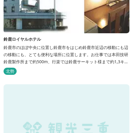
鈴鹿ロイヤルホテル
鈴鹿市のほぼ中央に位置し鈴鹿市をはじめ鈴鹿市近辺の移動にも辺
の移動にも、とても便利な場所に位置します。お仕事では本田技研
鈴鹿製作所まで約500m、行楽では鈴鹿サーキット様まで約1,3キ
ロ、スポーツ行事では鈴鹿スポーツガーデン様まで約3キロととて
北勢
も近い場所にあります。亀山市へのアクセスも便利でシャープ亀山
工場では約10キロと鈴鹿市では近い場所となっております。