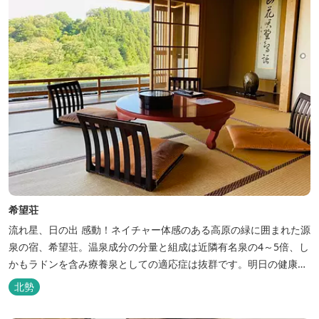
希望荘
流れ星、日の出 感動！ネイチャー体感のある高原の緑に囲まれた源
泉の宿、希望荘。温泉成分の分量と組成は近隣有名泉の4～5倍、し
かもラドンを含み療養泉としての適応症は抜群です。明日の健康
に、ご宿泊はもちろん日帰り入浴もお気軽にお立ち寄り下さい。 熱
北勢
気浴ラドンの泉も新たにオープン！ぜひご利用ください。