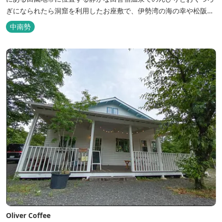
ぎになられたら洞窟を利用したお座敷で、伊勢湾の海の幸や松阪肉
を山海賊焼きをお召し上がりいただけます。年中20度前後の天然空
中南勢
調、お客様を不思議な空間にご案内！ ご宴会には、大広間で和食会
席、日帰り入浴＆お食事ＯＫ。 温泉は、津に来て津の湯をお楽しみ
いただけます。「白...
Oliver Coffee