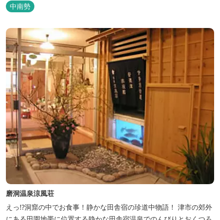
中南勢
磨洞温泉涼風荘
えっ!?洞窟の中でお食事！静かな田舎宿の珍道中物語！ 津市の郊外
にある田園地帯に位置する静かな田舎宿温泉でのんびりとおくつろ