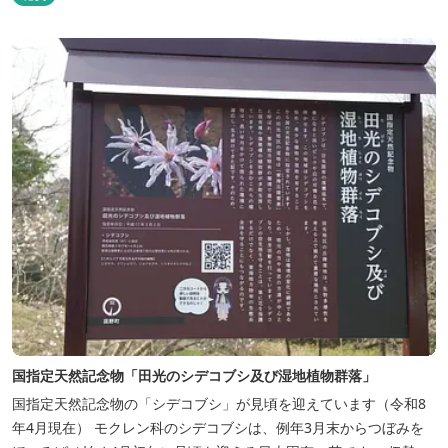
国指定天然記念物「田光のシデコブシ及び湿地植物群落」
国指定天然記念物の「シデコブシ」が見頃を迎えています（令和8
年4月現在） モクレン科のシデコブシは、例年3月末からつぼみを