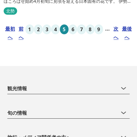
ほころばせ始め4月初旬に見頃を迎える日本固有の花です。 伊勢湾
周辺の狭い範囲に自生するシデコブシは、三重県内ではいなべ市、
北勢
菰野町、四日市市などの北勢地方に見られ これらの自生地は日本に
おけるシデコブシ天然分布の西の端にあたります。 約500万年前に
最初
前
...
次
最後
1
2
3
4
5
6
7
8
9
存在して...
へ
へ
へ
へ
観光情報
旬の情報