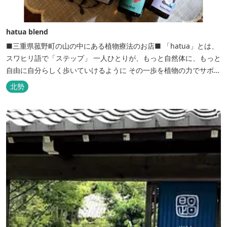
hatua blend
■三重県菰野町の山の中にある植物療法のお店■ 「hatua」とは、
スワヒリ語で「ステップ」 一人ひとりが、もっと自然体に、もっと
自由に自分らしく歩いていけるように その一歩を植物の力でサポー
トしたいという思いから生まれたお店。 黄土スチームよもぎ蒸しや
北勢
アロマの調合、季節の養生講座、アロマ講座、腸活講座、ワークシ
ョップ、イベント出店 植物を通して身体と心を整えよう！をテーマ
に...