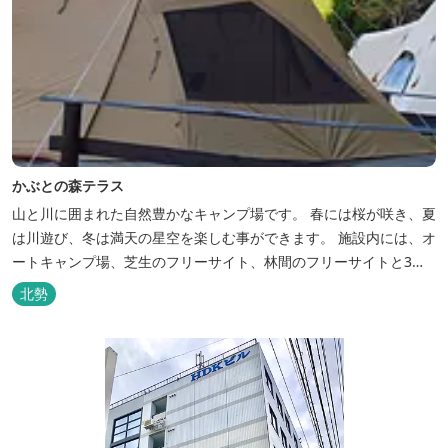
かぶとの森テラス
山と川に囲まれた自然豊かなキャンプ場です。 春には桜が咲き、夏
は川遊び、冬は満天の星空を楽しむ事ができます。 施設内には、オ
ートキャンプ場、芝生のフリーサイト、林間のフリーサイトと3種
類のキャンプ場があり、豊かな自然の中でのんびりとキャンプを楽
北勢
しむ事ができます。 テント泊が苦手な方や、小さなお子様連れの方
はコテージがおススメ。 大小合わせて6棟のコテージがあります。
キャン...