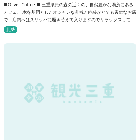
■Oliver Coffee ■ 三重県民の森の近くの、自然豊かな場所にある
カフェ。 木を基調としたオシャレな外観と内装がとても素敵なお店
で、店内へはスリッパに履き替えて入りますのでリラックスして食
事を楽しめます。 席は店内にテーブル席や円卓、外のテラス席など
北勢
があり、お子様連れでも入りやすく居心地がいいカフェです。 森の
静かな雰囲気の中で、ゆっくり過ごすことができます。