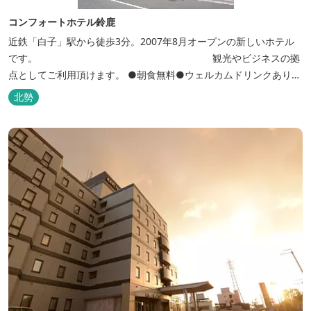
コンフォートホテル鈴鹿
近鉄「白子」駅から徒歩3分。2007年8月オープンの新しいホテル
です。 観光やビジネスの拠
点としてご利用頂けます。 ●朝食無料●ウェルカムドリンクあり●
全館無線ＬＡＮ対応● ●バリアフリー対応のユニバーサルルームあ
北勢
り●