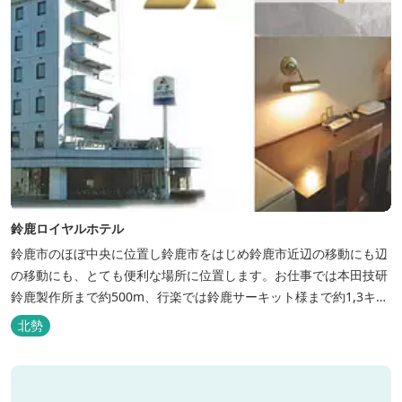
鈴鹿ロイヤルホテル
鈴鹿市のほぼ中央に位置し鈴鹿市をはじめ鈴鹿市近辺の移動にも辺
の移動にも、とても便利な場所に位置します。お仕事では本田技研
鈴鹿製作所まで約500m、行楽では鈴鹿サーキット様まで約1,3キ
ロ、スポーツ行事では鈴鹿スポーツガーデン様まで約3キロととて
北勢
も近い場所にあります。亀山市へのアクセスも便利でシャープ亀山
工場では約10キロと鈴鹿市では近い場所となっております。