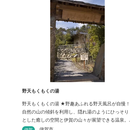
野天もくもくの湯
野天もくもくの湯 ★野趣あふれる野天風呂が自慢！
自然の山の傾斜を利用し、隠れ湯のようにひっそり
とした癒しの空間と伊賀の山々が展望できる温泉。
温泉浴を楽しみながら森林浴も楽しめます。一枚岩
伊賀市
伊賀