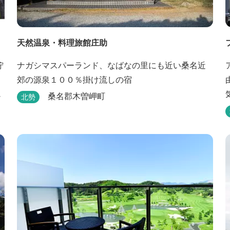
天然温泉・料理旅館庄助
佇
ナガシマスパーランド、なばなの里にも近い桑名近
郊の源泉１００％掛け流しの宿
く
桑名郡木曽岬町
北勢