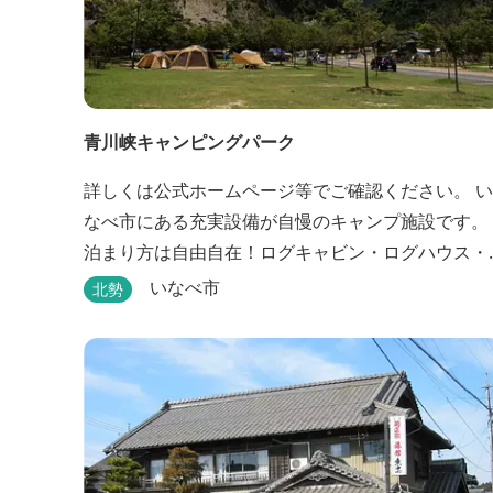
青川峡キャンピングパーク
詳しくは公式ホームページ等でご確認ください。 い
なべ市にある充実設備が自慢のキャンプ施設です。
泊まり方は自由自在！ログキャビン・ログハウス・
コテージ・テントなど自由なキャンプスタイルが楽
いなべ市
北勢
しめます。屋根付きの炭火焼ハウスがありますの
で、雨や風の日も快適にバーベキューをお楽しみい
ただけます。日帰り利用、団体利用可能。 青少年向
けの屋外キャンプ施設、かもしかキャンプフィール
ドもございま...