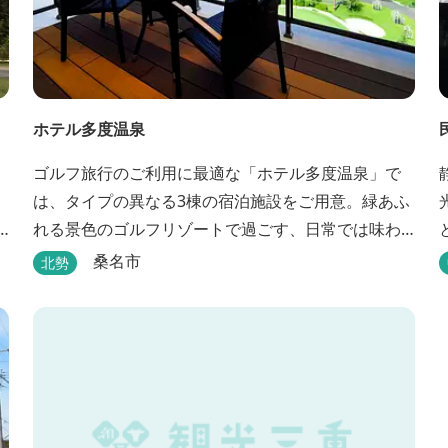
ホテル多度温泉
ゴルフ旅行のご利用に最適な「ホテル多度温泉」で
は、タイプの異なる3棟の宿泊施設をご用意。緑あふ
れる景色のゴルフリゾートで過ごす、日常では味わ
えない優雅なリゾートステイをお楽しみ下さい。
桑名市
北勢