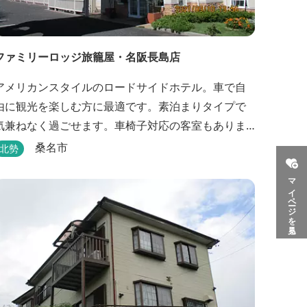
ファミリーロッジ旅籠屋・名阪長島店
アメリカンスタイルのロードサイドホテル。車で自
由に観光を楽しむ方に最適です。素泊まりタイプで
気兼ねなく過ごせます。車椅子対応の客室もありま
す。
桑名市
北勢
マイページを見る