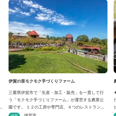
伊賀の里モクモク手づくりファーム
三重県伊賀市で「生産・加工・販売」を一貫して行
う「モクモク手づくりファーム」が運営する農業公
園です。 １２の工房や専門店、４つのレストラン・
カフェ、３箇所の体験教室がある他、田んぼやいか
伊賀市
伊賀