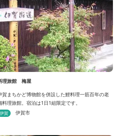
る飲食施設が加わります。 「いなべ阿下喜ベー
ス」は、『自...
料理旅館 梅屋
伊賀まちかど博物館を併設した鯉料理一筋百年の老
舗料理旅館。宿泊は1日1組限定です。
伊賀市
伊賀