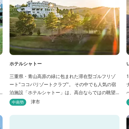
ホテルシャトー
三重県・青山高原の緑に包まれた滞在型ゴルフリゾ
ート"ココパリゾートクラブ"。 その中でも人気の宿
泊施設「ホテルシャトー」は、高台ならではの眺望
と静けさが魅力です。 客室はツインルームから4〜6
津市
中南勢
名で泊まれる和洋室まで幅広く、旅のスタイルに合
わせて選べます。 天然温泉の大浴場・露天風呂、ロ
ウリュ式サウナで体を整えた後は、和食や焼肉な