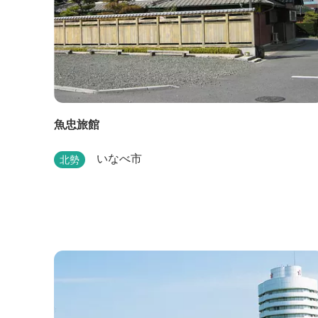
魚忠旅館
いなべ市
北勢