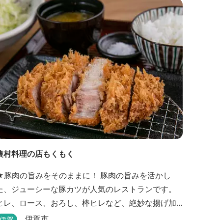
農村料理の店もくもく
★豚肉の旨みをそのままに！ 豚肉の旨みを活かし
た、ジューシーな豚カツが人気のレストランです。
ヒレ、ロース、おろし、棒ヒレなど、絶妙な揚げ加
減を追求した豚カツです。揚げたてを食べていただ
伊賀市
伊賀