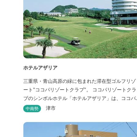
ホテルアザリア
三重県・青山高原の緑に包まれた滞在型ゴルフリゾ
ート"ココパリゾートクラブ"。 ココパリゾートクラ
ブのシンボルホテル「ホテルアザリア」は、ココパ
リゾートクラブ内にある静かで落ち着いた雰囲気の
津市
中南勢
宿泊施設です。 円筒形の特徴ある建物には、ツイン
や和洋室など多彩な客室を備え、窓からはリゾート
の美しい景色が広がります。 天然温泉の大浴場やサ