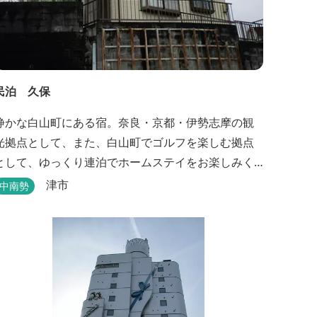
民泊 久保
静かな白山町にある宿。奈良・京都・伊勢志摩の観
光拠点として、また、白山町でゴルフを楽しむ拠点
として、ゆっくり連泊でホームステイをお楽しみく
ださい。
津市
中南勢