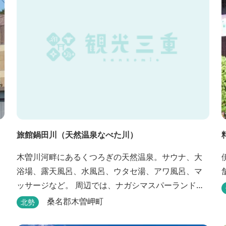
ど、気分で選べる夕食をゆったりと。 翌朝は、レ
め
ス...
旅館鍋田川（天然温泉なべた川）
木曽川河畔にあるくつろぎの天然温泉。サウナ、大
浴場、露天風呂、水風呂、ウタセ湯、アワ風呂、マ
ッサージなど。 周辺では、ナガシマスパーランド、
国営木曽三川公園が楽しめます。（車で２０分）
桑名郡木曽岬町
北勢