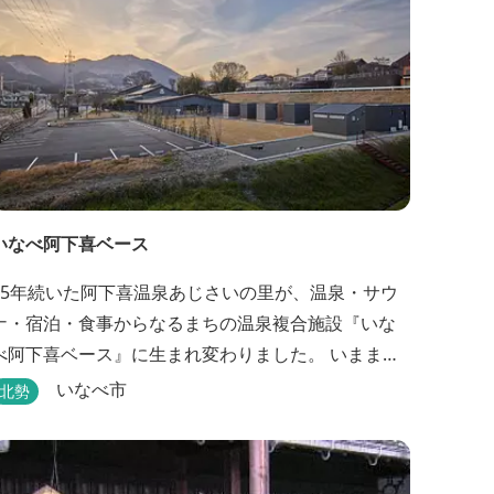
いなべ阿下喜ベース
15年続いた阿下喜温泉あじさいの里が、温泉・サウ
ナ・宿泊・食事からなるまちの温泉複合施設『いな
べ阿下喜ベース』に生まれ変わりました。 いままで
阿下喜温泉に通っていた地元の方も、市外からいな
いなべ市
北勢
べ市に遊びに来られる方も楽しめる施設になりま
す。今まで人気だった温泉はそのままに、サウナエ
リアやコンテナタイプの宿泊、地元のお野菜が楽し