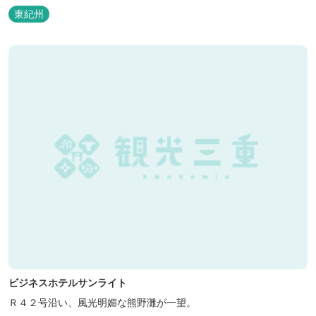
泊の方には日替わりでご用意します。」オーナー様談。もし重なっ
東紀州
た場合は、ごめんなさい。
ビジネスホテルサンライト
Ｒ４２号沿い、風光明媚な熊野灘が一望。