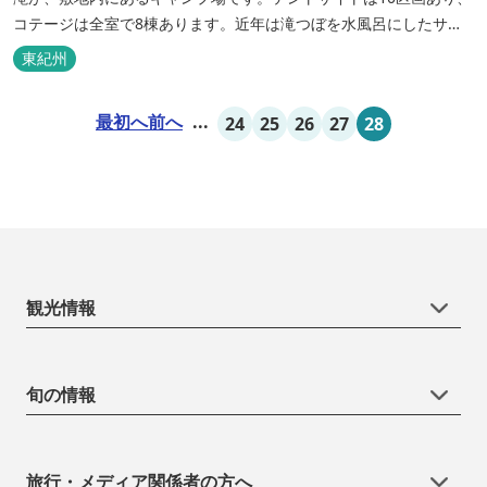
コテージは全室で8棟あります。近年は滝つぼを水風呂にしたサウ
ナが人気です。
東紀州
最初へ
前へ
...
24
25
26
27
28
観光情報
旬の情報
旅行・メディア関係者の方へ