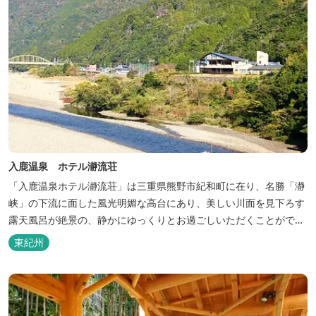
入鹿温泉 ホテル瀞流荘
「入鹿温泉ホテル瀞流荘」は三重県熊野市紀和町に在り、名勝「瀞
峡」の下流に面した風光明媚な高台にあり、美しい川面を見下ろす
露天風呂が絶景の、静かにゆっくりとお過ごしいただくことができ
る温泉宿泊施設です。 熊野古道をはじめ、日本一の棚田と称される
東紀州
丸山千枚田、赤木城跡、熊野本宮大社（熊野三山）、玉置神社が近
くに点在し、和歌山・奈良の遺産や名所からも近いことから観光ア
クセスには大変便利な立地と...