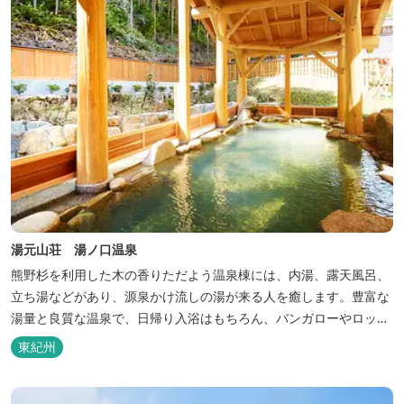
湯元山荘 湯ノ口温泉
熊野杉を利用した木の香りただよう温泉棟には、内湯、露天風呂、
立ち湯などがあり、源泉かけ流しの湯が来る人を癒します。豊富な
湯量と良質な温泉で、日帰り入浴はもちろん、バンガローやロッジ
などの宿泊施設も備えているので、宿泊しながらゆったりと温泉を
東紀州
楽しむ人も多いです。