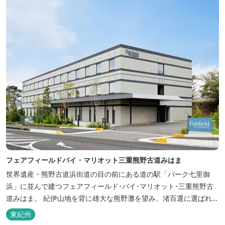
フェアフィールドバイ・マリオット三重熊野古道みはま
世界遺産・熊野古道浜街道の目の前にある道の駅「パーク七里御
浜」に並んで建つフェアフィールド･バイ･マリオット･三重熊野古
道みはま。 紀伊山地を背に雄大な熊野灘を望み、渚百選に選ばれた
七里御浜海岸などの美しい自然が広がります。一年を通して暖かで
東紀州
過ごしやすく、季節を通じて穫れる数々の品種のみかんをはじめ、