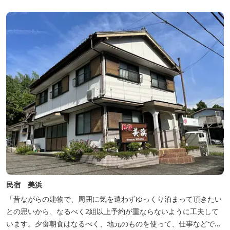
豊富な畑の幸や海の幸を堪能していただけます。 風光明媚な御浜を
巡る旅の拠点として、当...
民宿 美浜
「昔ながらの建物で、周囲に気を遣わずゆっくり泊まって頂きたい
との思いから、なるべく2組以上予約が重ならないように工夫して
います。夕食朝食はなるべく、地元のものを使って、仕事などで連