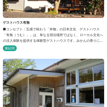
ゲストハウス有無
■コンセプト：五感で味わう「本物」の日本文化 ゲストハウス
「有無（うむ）」」は、単なる宿泊場所ではなく、ローカル文化へ
の没入体験を提供する体験型ゲストハウスです。みかんの香りに包
まれ、歴史ある世界遺産を巡り、日本の原風景に触れる。「本物」
東紀州
の日本文化を巡る冒険がここから始まります。 「年中みかんのとれ
るまち」にある当館は、ご宿泊のお客様にその時期に採れた旬の
「ウエルカムみかん」や無農薬野菜の...