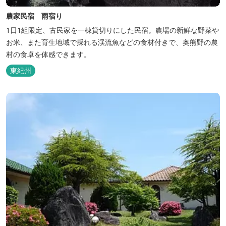
農家民宿 雨宿り
1日1組限定、古民家を一棟貸切りにした民宿。農場の新鮮な野菜や
お米、また育生地域で採れる渓流魚などの食材付きで、奥熊野の農
村の食卓を体感できます。
東紀州