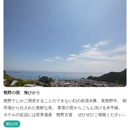
熊野の宿 海ひかり
熊野でしかご用意することのできない幻の岩清水豚、美熊野牛。 朝
市場から仕入れた新鮮な魚。 客室の窓からごらん頂ける水平線。
ホテルの近辺には世界遺産 熊野古道 ぜひぜひご堪能くださいま
せ。
東紀州