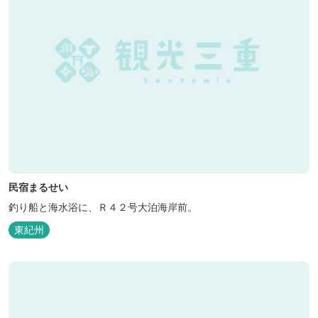
民宿まるせい
釣り船と海水浴に、Ｒ４２号大泊海岸前。
東紀州