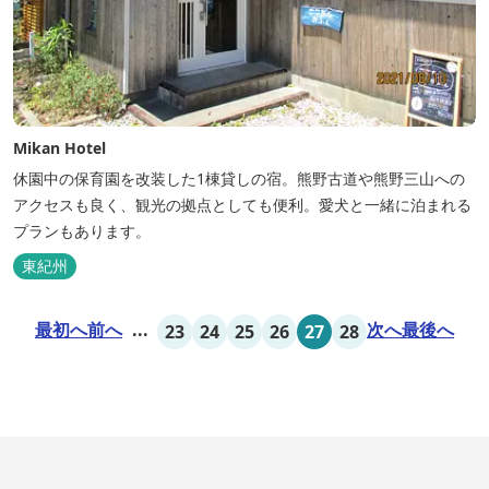
Mikan Hotel
休園中の保育園を改装した1棟貸しの宿。熊野古道や熊野三山への
アクセスも良く、観光の拠点としても便利。愛犬と一緒に泊まれる
プランもあります。
東紀州
最初へ
前へ
...
次へ
最後へ
23
24
25
26
27
28