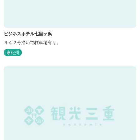
ビジネスホテル七里ヶ浜
Ｒ４２号沿いで駐車場有り。
東紀州