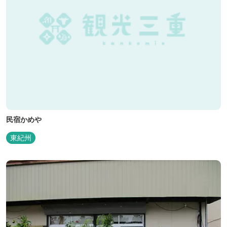
民宿かめや
東紀州