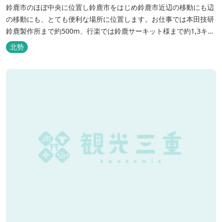
鈴鹿市のほぼ中央に位置し鈴鹿市をはじめ鈴鹿市近辺の移動にも辺
の移動にも、とても便利な場所に位置します。お仕事では本田技研
鈴鹿製作所まで約500m、行楽では鈴鹿サーキット様まで約1,3キ
ロ、スポーツ行事では鈴鹿スポーツガーデン様まで約3キロととて
北勢
も近い場所にあります。亀山市へのアクセスも便利でシャープ亀山
工場では約10キロと鈴鹿市では近い場所となっております。