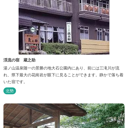
渓流の宿 蔵之助
湯ノ山温泉随一の景勝の地大石公園内にあり、前には三滝川が流
れ、県下最大の花崗岩が眼下に見ることができます。静かで落ち着
いた宿です。
北勢