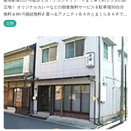
立地！ オリジナルカレーなどの朝食無料サービス＆駐車場50台分
無料＆Wi-Fi接続無料♪ 選べるアメニティＢＡＲとまくらＢＡＲで快
適な滞在をサポート！
北勢