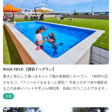
ROSA FIFLD 【貸切ドッグラン】
愛犬と安心して遊べるキャンプ場が長島町にオープン。 140坪の広
さをもつ、1フィールドをまるっと貸切！ 犬友とのオフ会や撮影会
などの企画イベントや手ぶらBBQ等、自由に行うことができます。
フードメニューも豊富で手ぶらでBBQを予算に合わせてお選びいた
北勢
だき、楽しんでいただくことがてぎます。 ドックランは全面人工芝
で水はけもよく、ワンちゃんの汚れを気にすることなく自由に遊