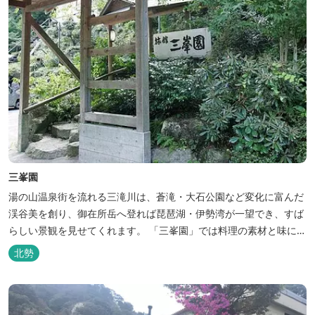
三峯園
湯の山温泉街を流れる三滝川は、蒼滝・大石公園など変化に富んだ
渓谷美を創り、御在所岳へ登れば琵琶湖・伊勢湾が一望でき、すば
らしい景観を見せてくれます。 「三峯園」では料理の素材と味にも
こだわり、お客様に四季の織り成す景観と、いい湯、いい味、めぐ
北勢
りあいをお届けいたします。