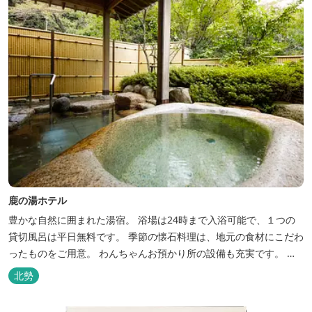
鹿の湯ホテル
豊かな自然に囲まれた湯宿。 浴場は24時まで入浴可能で、１つの
貸切風呂は平日無料です。 季節の懐石料理は、地元の食材にこだわ
ったものをご用意。 わんちゃんお預かり所の設備も充実です。 女
将手作りのお酢とカモシカソフトが人気です。 お食事処と大浴場の
北勢
脱衣所に最新の高機能換気設備を導入いたしました。