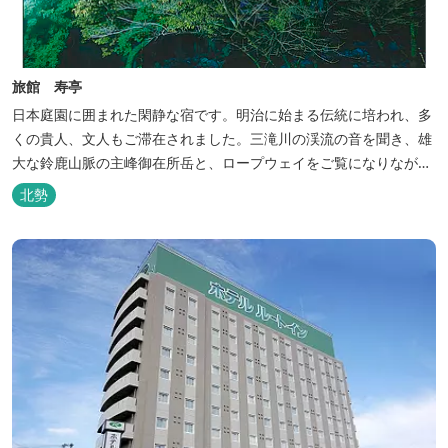
旅館 寿亭
日本庭園に囲まれた閑静な宿です。明治に始まる伝統に培われ、多
くの貴人、文人もご滞在されました。三滝川の渓流の音を聞き、雄
大な鈴鹿山脈の主峰御在所岳と、ロープウェイをご覧になりながら
お入りいただく露天風呂は気持ちがいいです。 また、庭園にある昭
北勢
和初期の離れの客間を改装した貸切風呂（６タイプ）はレトロクラ
シカルな雰囲気でみなさまに好評をいただいております。夕食は部
屋食の為、お子様連れやカッ...