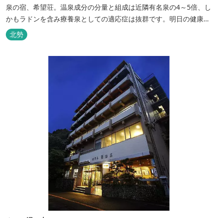
泉の宿、希望荘。温泉成分の分量と組成は近隣有名泉の4～5倍、し
かもラドンを含み療養泉としての適応症は抜群です。明日の健康
に、ご宿泊はもちろん日帰り入浴もお気軽にお立ち寄り下さい。 熱
北勢
気浴ラドンの泉も新たにオープン！ぜひご利用ください。