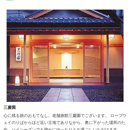
レンチコースとも同じテーブルにてご賞味いただけます。また館内
やお食事は浴衣姿でお楽しみいただけます。ゆったり、気軽に安心
していただける会員制リゾートホ...
三慶園
心に残る旅のおもてなし。老舗旅館三慶園でございます。 ロープウ
ェイのりばからほど近い立地でありながら、奥に下がった場所のた
め、ハイシーズンでも静かにゆったりとお過ごしいただけます。 自