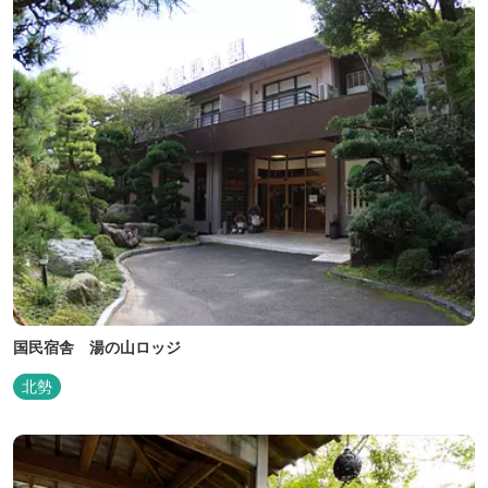
べ、エリア...
国民宿舎 湯の山ロッジ
北勢