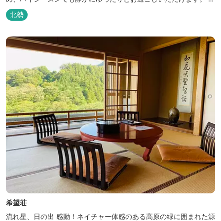
慢の大浴場からは、雄大な御在所岳を背に、御在所ロープウェイが
北勢
望めます。季節ごとに表情を変える湯の山の自然と対話しながら至
極のひとときをどうぞ。
希望荘
流れ星、日の出 感動！ネイチャー体感のある高原の緑に囲まれた源