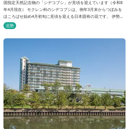
国指定天然記念物の「シデコブシ」が見頃を迎えています（令和8
年4月現在） モクレン科のシデコブシは、例年3月末からつぼみを
ほころばせ始め4月初旬に見頃を迎える日本固有の花です。 伊勢湾
周辺の狭い範囲に自生するシデコブシは、三重県内ではいなべ市、
北勢
菰野町、四日市市などの北勢地方に見られ これらの自生地は日本に
おけるシデコブシ天然分布の西の端にあたります。 約500万年前に
存在して...