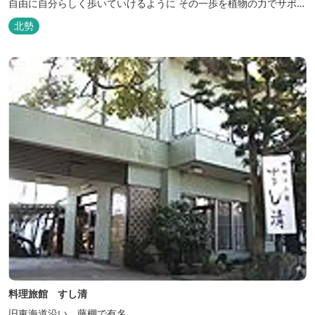
自由に自分らしく歩いていけるように その一歩を植物の力でサポー
トしたいという思いから生まれたお店。 黄土スチームよもぎ蒸しや
北勢
アロマの調合、季節の養生講座、アロマ講座、腸活講座、ワークシ
ョップ、イベント出店 植物を通して身体と心を整えよう！をテーマ
に...
料理旅館 すし清
旧東海道沿い。藤棚で有名。