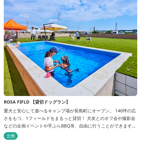
ROSA FIFLD 【貸切ドッグラン】
愛犬と安心して遊べるキャンプ場が長島町にオープン。 140坪の広
さをもつ、1フィールドをまるっと貸切！ 犬友とのオフ会や撮影会
などの企画イベントや手ぶらBBQ等、自由に行うことができます。
フードメニューも豊富で手ぶらでBBQを予算に合わせてお選びいた
北勢
だき、楽しんでいただくことがてぎます。 ドックランは全面人工芝