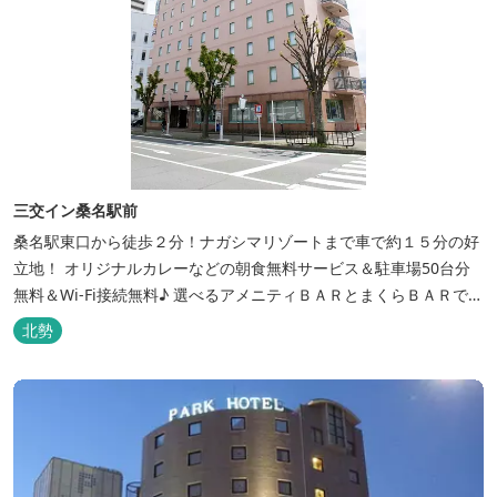
三交イン桑名駅前
桑名駅東口から徒歩２分！ナガシマリゾートまで車で約１５分の好
立地！ オリジナルカレーなどの朝食無料サービス＆駐車場50台分
無料＆Wi-Fi接続無料♪ 選べるアメニティＢＡＲとまくらＢＡＲで快
適な滞在をサポート！
北勢