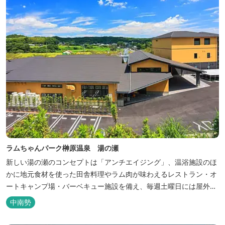
ラムちゃんパーク榊原温泉 湯の瀬
新しい湯の瀬のコンセプトは「アンチエイジング」、温浴施設のほ
かに地元食材を使った田舎料理やラム肉が味わえるレストラン・オ
ートキャンプ場・バーベキュー施設を備え、毎週土曜日には屋外に
「湯の瀬市場」を設け、新鮮野菜の販売が行われています。 また、
中南勢
観光旅行が困難な障がい者や介助が必要な高齢者の利用に特化した
福祉旅館として、全館バリアフリー、車いす対応の貸切風呂、リフ