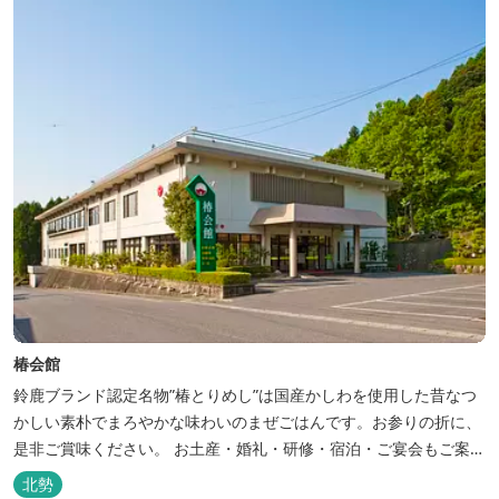
椿会館
鈴鹿ブランド認定名物”椿とりめし”は国産かしわを使用した昔なつ
かしい素朴でまろやかな味わいのまぜごはんです。お参りの折に、
是非ご賞味ください。 お土産・婚礼・研修・宿泊・ご宴会もご案内
しております。
北勢