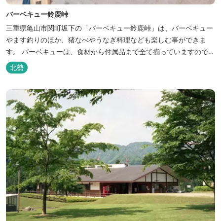
バーベキュー鈴鹿峠
三重県亀山市関町坂下の「バーベキュー鈴鹿峠」は、バーベキュー
やます釣りのほか、猪なべやうなぎ料理なども楽しむ事ができま
す。 バーベキューは、食材から付属品まで全て揃っていますので手
ぶらで楽しむ事ができますよ！釣り掘がありますので、釣ったその
北勢
場で味わえる「マス釣り」も人気です。 宿泊施設も完備していま
す！ご家族で、友人で、様々なイベントで、ぜひご利用ください。