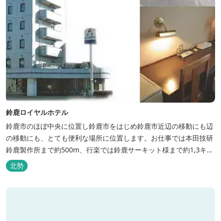
鈴鹿ロイヤルホテル
鈴鹿市のほぼ中央に位置し鈴鹿市をはじめ鈴鹿市近辺の移動にも辺
の移動にも、とても便利な場所に位置します。お仕事では本田技研
鈴鹿製作所まで約500m、行楽では鈴鹿サーキット様まで約1,3キ
ロ、スポーツ行事では鈴鹿スポーツガーデン様まで約3キロととて
北勢
も近い場所にあります。亀山市へのアクセスも便利でシャープ亀山
工場では約10キロと鈴鹿市では近い場所となっております。