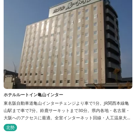
ホテルルートイン亀山インター
東名阪自動車道亀山インターチェンジより車で1分。JR関西本線亀
山駅まで車で7分。鈴鹿サーキットまで30分。県内各地・名古屋・
大阪へのアクセスに最適。全室インターネット回線・人工温泉大浴
場・無料平面駐車場89台完備。
北勢