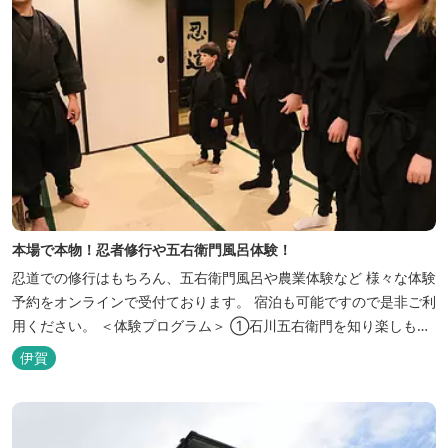
本場で本物！忍者修行や五右衛門風呂体験！
忍道での修行はもちろん、五右衛門風呂や農業体験など 様々な体験
予約をオンラインで受付ております。 宿泊も可能ですので是非ご利
用ください。 ＜体験プログラム＞ ①石川五右衛門を知り楽しも
う！ ②忍者をめざそう！（入門・初級編） ③忍者の基礎体力づく
伊賀
り！農業体験！ ④忍者の里山散策と忍者修行を楽しもう！（山中
で忍道修行）