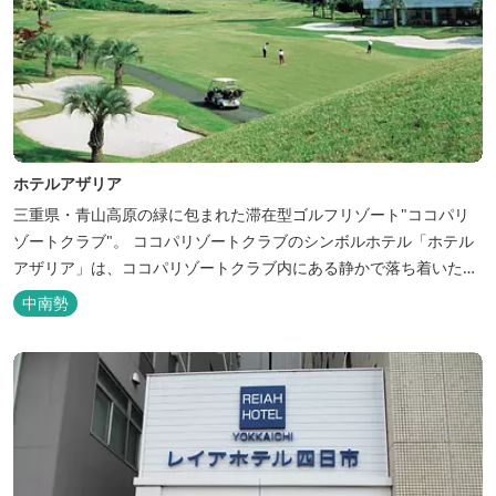
ホテルアザリア
三重県・青山高原の緑に包まれた滞在型ゴルフリゾート"ココパリ
ゾートクラブ"。 ココパリゾートクラブのシンボルホテル「ホテル
アザリア」は、ココパリゾートクラブ内にある静かで落ち着いた雰
囲気の宿泊施設です。 円筒形の特徴ある建物には、ツインや和洋室
中南勢
など多彩な客室を備え、窓からはリゾートの美しい景色が広がりま
す。 天然温泉の大浴場やサウナも完備しており、 ゴルフの後はも
ちろん、伊勢...