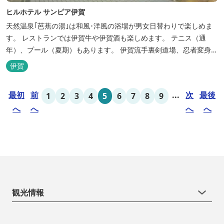
ヒルホテル サンピア伊賀
天然温泉｢芭蕉の湯｣は和風･洋風の浴場が男女日替わりで楽しめま
す。 レストランでは伊賀牛や伊賀酒も楽しめます。 テニス（通
年）、プール（夏期）もあります。 伊賀流手裏剣道場、忍者変身処
を常設しております。 ★ＨＰが新しくなりました！
伊賀
http://www.hh-sunpia-iga.co.jp ※日替わりランチ、日替わり薬湯
などがタイムリーにチェックできます。
最初
前
...
次
最後
1
2
3
4
5
6
7
8
9
へ
へ
へ
へ
観光情報