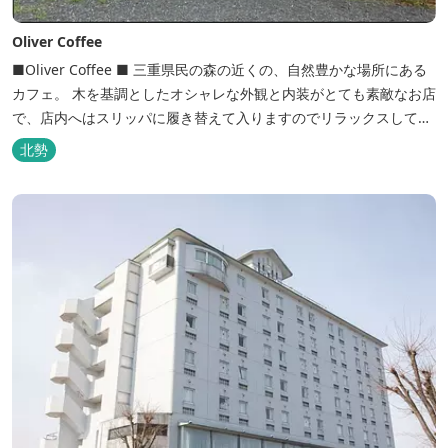
Oliver Coffee
■Oliver Coffee ■ 三重県民の森の近くの、自然豊かな場所にある
カフェ。 木を基調としたオシャレな外観と内装がとても素敵なお店
で、店内へはスリッパに履き替えて入りますのでリラックスして食
事を楽しめます。 席は店内にテーブル席や円卓、外のテラス席など
北勢
があり、お子様連れでも入りやすく居心地がいいカフェです。 森の
静かな雰囲気の中で、ゆっくり過ごすことができます。