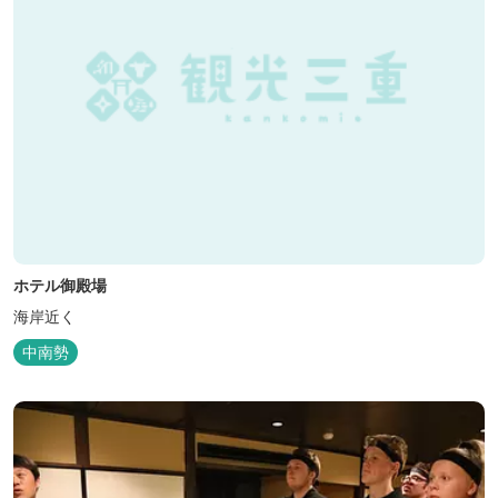
ホテル御殿場
海岸近く
中南勢