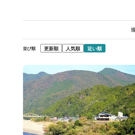
現
更新順
人気順
近い順
並び順