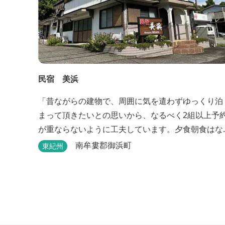
民宿 美浜
「昔ながらの建物で、周囲に気を遣わずゆっくり泊
まって頂きたいとの思いから、なるべく2組以上予
が重ならないように工夫しています。夕食朝食はな
るべく、地元のものを使って、仕事などで連泊の方
南牟婁郡御浜町
東紀州
には日替わりでご用意します。」オーナー様談。も
し重なった場合は、ごめんなさい。