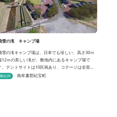
飛雪の滝 キャンプ場
飛雪の滝キャンプ場は、日本でも珍しい、高さ30ｍ
幅12ｍの美しい滝が、敷地内にあるキャンプ場で
す。テントサイトは10区画あり、コテージは全室で8
棟あります。近年は滝つぼを水風呂にしたサウナが
南牟婁郡紀宝町
東紀州
人気です。