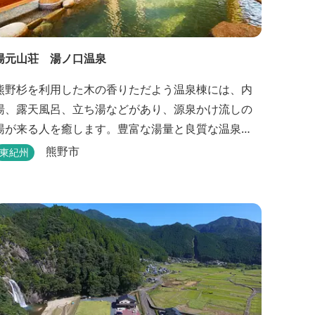
湯元山荘 湯ノ口温泉
熊野杉を利用した木の香りただよう温泉棟には、内
湯、露天風呂、立ち湯などがあり、源泉かけ流しの
湯が来る人を癒します。豊富な湯量と良質な温泉
で、日帰り入浴はもちろん、バンガローやロッジな
熊野市
東紀州
どの宿泊施設も備えているので、宿泊しながらゆっ
たりと温泉を楽しむ人も多いです。