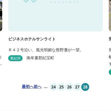
ビジネスホテルサンライト
Ｒ４２号沿い、風光明媚な熊野灘が一望。
約
南牟婁郡紀宝町
東紀州
最初へ
前へ
...
24
25
26
27
28