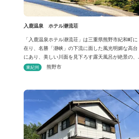
入鹿温泉 ホテル瀞流荘
「入鹿温泉ホテル瀞流荘」は三重県熊野市紀和町に
在り、名勝「瀞峡」の下流に面した風光明媚な高台
にあり、美しい川面を見下ろす露天風呂が絶景の、
静かにゆっくりとお過ごしいただくことができる温
熊野市
東紀州
泉宿泊施設です。 熊野古道をはじめ、日本一の棚田
と称される丸山千枚田、赤木城跡、熊野本宮大社
（熊野三山）、玉置神社が近くに点在し、和歌山・
奈良の遺産や名所からも近いことから観光アクセス
には大変便利な立地と...