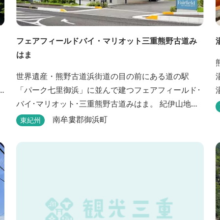
フェアフィールドバイ・マリオット三重熊野古道み
はま
世界遺産・熊野古道浜街道の目の前にある道の駅
「パーク七里御浜」に並んで建つフェアフィールド･
バイ･マリオット･三重熊野古道みはま。 紀伊山地を
背に雄大な熊野灘を望み、渚百選に選ばれた七里御
南牟婁郡御浜町
東紀州
浜海岸などの美しい自然が広がります。一年を通し
て暖かで過ごしやすく、季節を通じて穫れる数々の
品種のみかんをはじめ、豊富な畑の幸や海の幸を堪
能していただけます。 風光明媚な御浜を巡る旅の拠
点として、当...