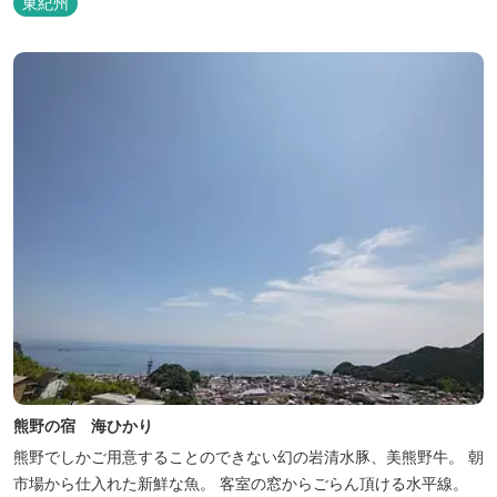
東紀州
熊野の宿 海ひかり
熊野でしかご用意することのできない幻の岩清水豚、美熊野牛。 朝
市場から仕入れた新鮮な魚。 客室の窓からごらん頂ける水平線。