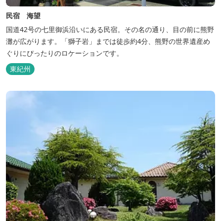
民宿 海望
国道42号の七里御浜沿いにある民宿。その名の通り、目の前に熊野
灘が広がります。「獅子岩」までは徒歩約4分、熊野の世界遺産め
ぐりにぴったりのロケーションです。
東紀州