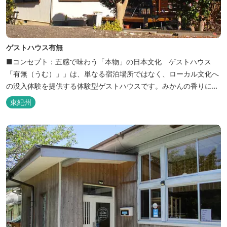
ゲストハウス有無
■コンセプト：五感で味わう「本物」の日本文化 ゲストハウス
「有無（うむ）」」は、単なる宿泊場所ではなく、ローカル文化へ
の没入体験を提供する体験型ゲストハウスです。みかんの香りに包
まれ、歴史ある世界遺産を巡り、日本の原風景に触れる。「本物」
東紀州
の日本文化を巡る冒険がここから始まります。 「年中みかんのとれ
るまち」にある当館は、ご宿泊のお客様にその時期に採れた旬の
「ウエルカムみかん」や無農薬野菜の...