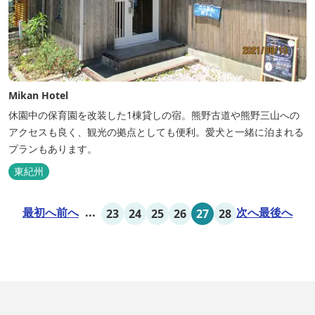
Mikan Hotel
休園中の保育園を改装した1棟貸しの宿。熊野古道や熊野三山への
アクセスも良く、観光の拠点としても便利。愛犬と一緒に泊まれる
プランもあります。
東紀州
最初へ
前へ
...
次へ
最後へ
23
24
25
26
27
28