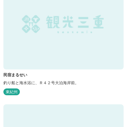
民宿まるせい
釣り船と海水浴に、Ｒ４２号大泊海岸前。
東紀州