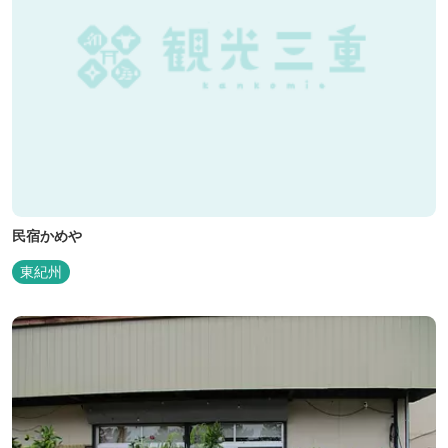
民宿かめや
東紀州