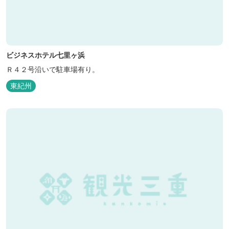
ビジネスホテル七里ヶ浜
Ｒ４２号沿いで駐車場有り。
東紀州