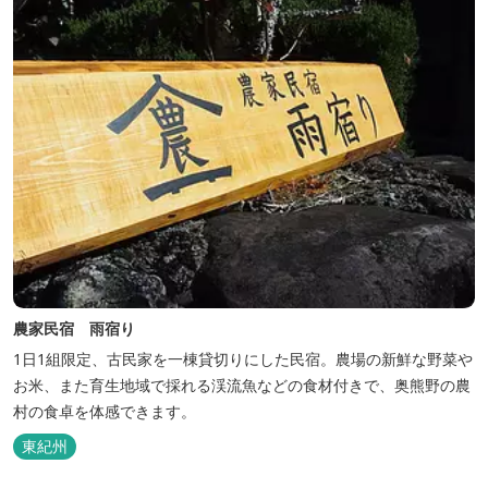
農家民宿 雨宿り
1日1組限定、古民家を一棟貸切りにした民宿。農場の新鮮な野菜や
お米、また育生地域で採れる渓流魚などの食材付きで、奥熊野の農
村の食卓を体感できます。
東紀州