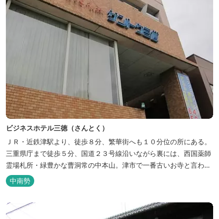
ビジネスホテル三徳（さんとく）
ＪＲ・近鉄津駅より、徒歩８分、繁華街へも１０分位の所にある。
三重県庁まで徒歩５分、国道２３号線沿いながら裏には、西国薬師
霊場札所・緑豊かな曹洞常の中本山。津市で一番古いお寺と言われ
る塔世山四天王寺があります。
中南勢