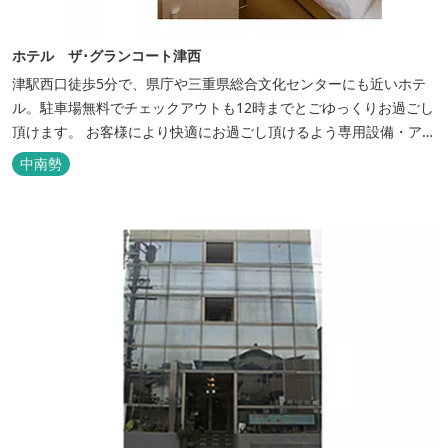
ホテル ザ･グランコート津西
津駅西口徒歩5分で、県庁や三重県総合文化センターにも近いホテ
ル。駐車場無料でチェックアウトも12時までとごゆっくりお過ごし
頂けます。 お客様により快適にお過ごし頂けるよう専用設備・アメ
ニティ付き女性専用フロアやビジネスマンに最適なパソコン・プリ
中南勢
ンター設置のお部屋など多種多様な部屋タイプ・サービスをご用
意。本質の時間、至上の空間をお届けいたします。 また１Fにはカ
フェ＆レストランE...