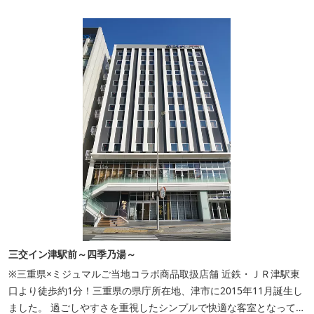
三交イン津駅前～四季乃湯～
※三重県×ミジュマルご当地コラボ商品取扱店舗 近鉄・ＪＲ津駅東
口より徒歩約1分！三重県の県庁所在地、津市に2015年11月誕生し
ました。 過ごしやすさを重視したシンプルで快適な客室となってお