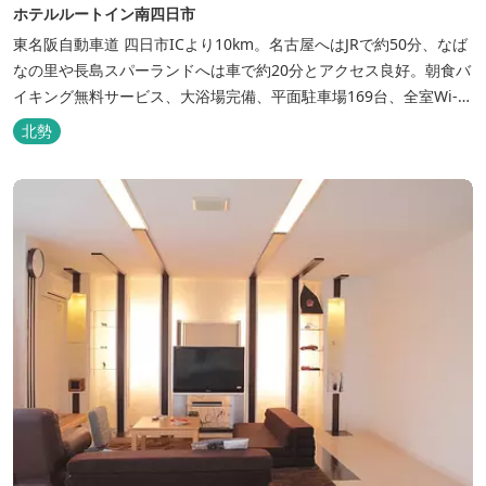
ホテルルートイン南四日市
東名阪自動車道 四日市ICより10km。名古屋へはJRで約50分、なば
なの里や長島スパーランドへは車で約20分とアクセス良好。朝食バ
イキング無料サービス、大浴場完備、平面駐車場169台、全室Wi-Fi
完備。ビジネスにも観光にもご利用頂ける快適なホテルライフをご
北勢
提供します。