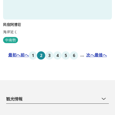
民宿阿漕荘
海岸近く
中南勢
最初へ
前へ
...
次へ
最後へ
1
2
3
4
5
6
観光情報