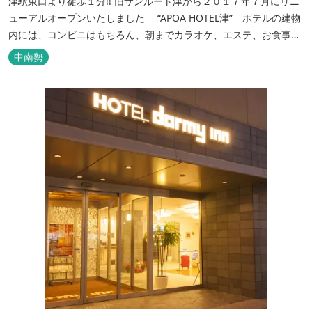
津駅東口より徒歩１分!! 旧サンルート津から２０１７年７月にリニ
ューアルオープンいたしました “APOA HOTEL津” ホテルの建物
内には、コンビニはもちろん、朝までカラオケ、エステ、お食事も
いろいろなジャンルが楽しめます。 ホテル内施設 地下…創作料
中南勢
理“舞の華” 居酒屋“風の蔵人” 居酒屋“居酒屋ならここが安いぜっ”
１階…コンビニエンスストア“ローソン” 和食“いせもん本店”...