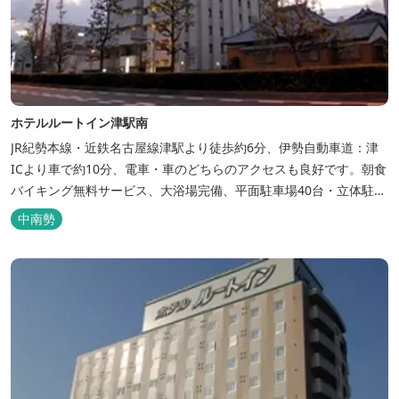
ホテルルートイン津駅南
JR紀勢本線・近鉄名古屋線津駅より徒歩約6分、伊勢自動車道：津
ICより車で約10分、電車・車のどちらのアクセスも良好です。朝食
バイキング無料サービス、大浴場完備、平面駐車場40台・立体駐車
場34台、全室Wi-Fi完備。ビジネスにも観光にもご利用頂ける快適
中南勢
なホテルライフをご提供します。