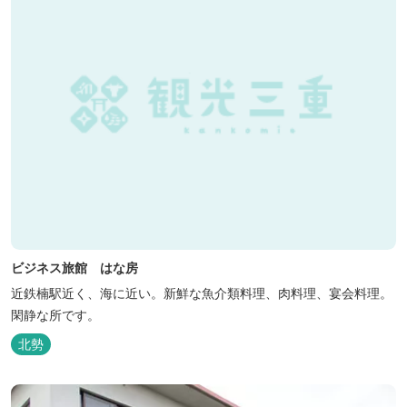
ビジネス旅館 はな房
近鉄楠駅近く、海に近い。新鮮な魚介類料理、肉料理、宴会料理。
閑静な所です。
北勢