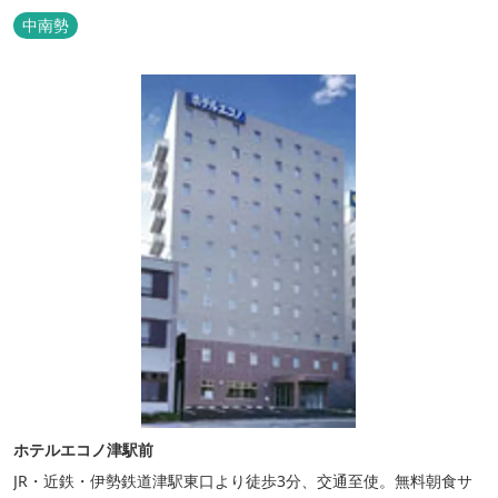
り、ベッドはワイドなサイズで、羽毛布団をご用意。女性にやさし
中南勢
いアメニティグッズを取り揃えており、連泊の方用にコインランド
リーもあります。 ご宿泊者専用の人工温泉大浴場「四季乃湯」で
は、がんばった...
ホテルエコノ津駅前
JR・近鉄・伊勢鉄道津駅東口より徒歩3分、交通至使。無料朝食サ