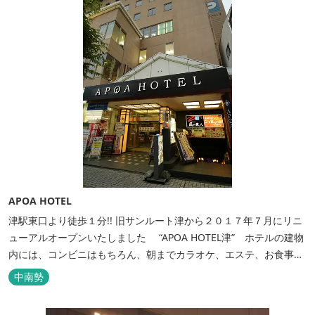
APOA HOTEL
津駅東口より徒歩１分!! 旧サンルート津から２０１７年７月にリニ
ューアルオープンいたしました “APOA HOTEL津” ホテルの建物
内には、コンビニはもちろん、朝までカラオケ、エステ、お食事も
いろいろなジャンルが楽しめます。 ホテル内施設 地下…創作料
中南勢
理“舞の華” 居酒屋“風の蔵人” 居酒屋“居酒屋ならここが安いぜっ”
１階…コンビニエンスストア“ローソン” 和食“いせもん本店”...