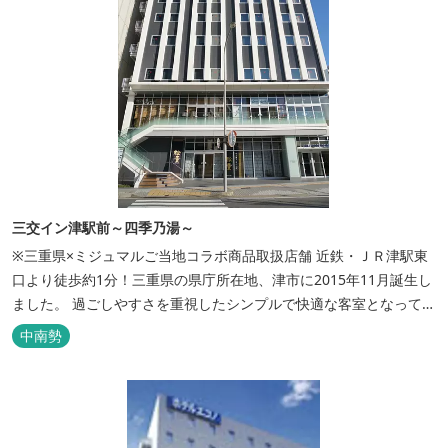
三交イン津駅前～四季乃湯～
※三重県×ミジュマルご当地コラボ商品取扱店舗 近鉄・ＪＲ津駅東
口より徒歩約1分！三重県の県庁所在地、津市に2015年11月誕生し
ました。 過ごしやすさを重視したシンプルで快適な客室となってお
り、ベッドはワイドなサイズで、羽毛布団をご用意。女性にやさし
中南勢
いアメニティグッズを取り揃えており、連泊の方用にコインランド
リーもあります。 ご宿泊者専用の人工温泉大浴場「四季乃湯」で
は、がんばった...