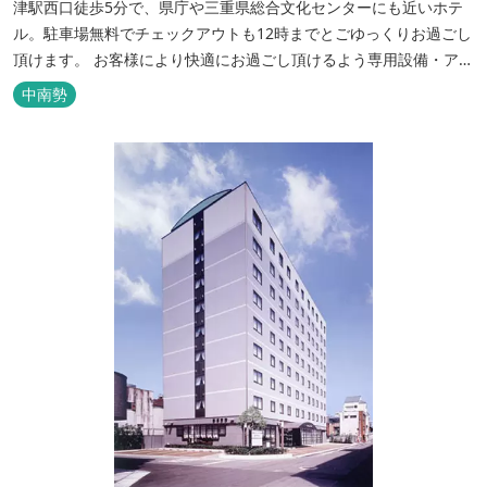
津駅西口徒歩5分で、県庁や三重県総合文化センターにも近いホテ
ル。駐車場無料でチェックアウトも12時までとごゆっくりお過ごし
頂けます。 お客様により快適にお過ごし頂けるよう専用設備・アメ
ニティ付き女性専用フロアやビジネスマンに最適なパソコン・プリ
中南勢
ンター設置のお部屋など多種多様な部屋タイプ・サービスをご用
意。本質の時間、至上の空間をお届けいたします。 また１Fにはカ
フェ＆レストランE...