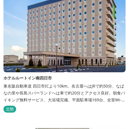
ホテルルートイン南四日市
東名阪自動車道 四日市ICより10km。名古屋へはJRで約50分、なば
なの里や長島スパーランドへは車で約20分とアクセス良好。朝食バ
イキング無料サービス、大浴場完備、平面駐車場169台、全室Wi-Fi
完備。ビジネスにも観光にもご利用頂ける快適なホテルライフをご
北勢
提供します。