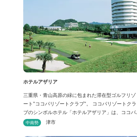
ホテルアザリア
三重県・青山高原の緑に包まれた滞在型ゴルフリゾ
ート"ココパリゾートクラブ"。 ココパリゾートクラ
ブのシンボルホテル「ホテルアザリア」は、ココパ
リゾートクラブ内にある静かで落ち着いた雰囲気の
津市
中南勢
宿泊施設です。 円筒形の特徴ある建物には、ツイン