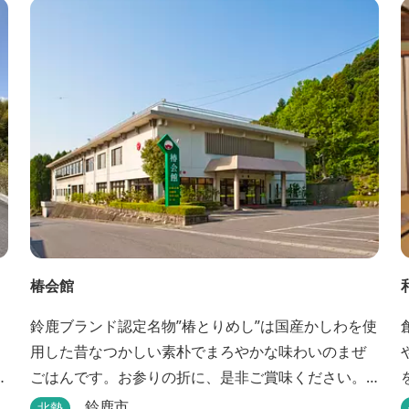
わせて選べます。 天然温泉の大浴場・露天風呂、ロ
ウリュ式サウナで体を整えた後は、和食や焼肉な
ど、気分で選べる夕食をゆったりと。 翌朝は、レ
ス...
椿会館
鈴鹿ブランド認定名物”椿とりめし”は国産かしわを使
用した昔なつかしい素朴でまろやかな味わいのまぜ
修
ごはんです。お参りの折に、是非ご賞味ください。
お土産・婚礼・研修・宿泊・ご宴会もご案内してお
鈴鹿市
北勢