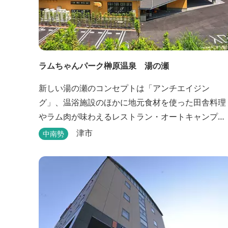
ラムちゃんパーク榊原温泉 湯の瀬
新しい湯の瀬のコンセプトは「アンチエイジン
グ」、温浴施設のほかに地元食材を使った田舎料理
やラム肉が味わえるレストラン・オートキャンプ
場・バーベキュー施設を備え、毎週土曜日には屋外
津市
中南勢
に「湯の瀬市場」を設け、新鮮野菜の販売が行われ
ています。 また、観光旅行が困難な障がい者や介助
が必要な高齢者の利用に特化した福祉旅館として、
全館バリアフリー、車いす対応の貸切風呂、リフト
付きジャグジーを備えています...