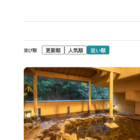
更新順
人気順
近い順
並び順