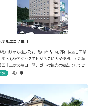
ホテルエコノ亀山
JR亀山駅から徒歩7分。亀山市内中心部に位置し工業
団地へも好アクセスでビジネスに大変便利、又東海
道五十三次の亀山、関、坂下宿観光の拠点としてご
利用いただけます。無料朝食（セルフサービス）、
亀山市
北勢
無料駐車場付で低価格な高機能ホテルです。