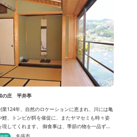
和の庄 平井亭
創業124年、自然のロケーションに恵まれ、川には亀
や鯉、トンビが餌を催促に、またヤマセミも時々姿
を現してくれます。 御食事は、季節の物を一品ず
つ、手作りの味を楽しんで頂いております。（宿泊
名張市
伊賀