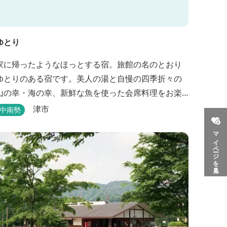
ゆとり
家に帰ったようなほっとする宿。旅館の名のとおり
ゆとりのある宿です。美人の湯と自慢の四季折々の
山の幸・海の幸、新鮮な魚を使った会席料理をお楽
しみいただけます。
津市
中南勢
マイページを見る