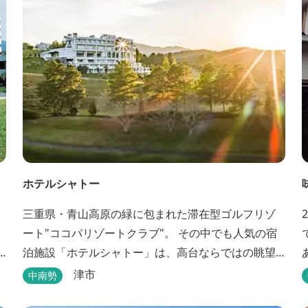
ホテルシャトー
三重県・青山高原の緑に包まれた滞在型ゴルフリゾ
ート"ココパリゾートクラブ"。 その中でも人気の宿
泊施設「ホテルシャトー」は、高台ならではの眺望
と静けさが魅力です。 客室はツインルームから4〜6
津市
中南勢
名で泊まれる和洋室まで幅広く、旅のスタイルに合