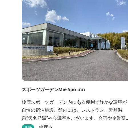
や和洋室など多彩な客室を備え、窓からはリゾート
の美しい景色が広がります。 天然温泉の大浴場やサ
ウナも完備しており、 ゴルフの後はもちろん、伊
勢...
スポーツガーデンMie Spo Inn
鈴鹿スポーツガーデン内にある便利で静かな環境が
自慢の宿泊施設。館内には、レストラン、天然温
泉“天名乃湯”や会議室もございます。合宿や企業研
にも最適で、様々な用途に合わせてご利用頂けま
鈴鹿市
北勢