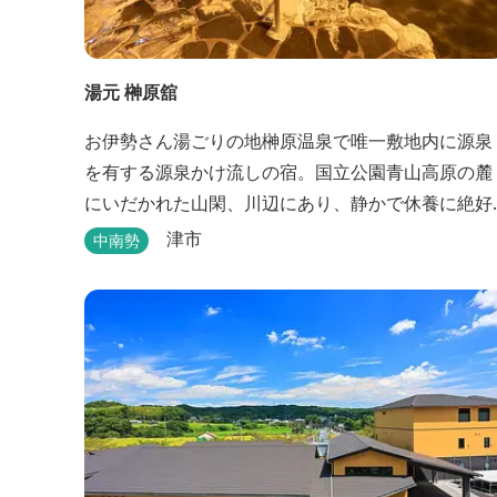
湯元 榊原舘
お伊勢さん湯ごりの地榊原温泉で唯一敷地内に源泉
を有する源泉かけ流しの宿。国立公園青山高原の麓
にいだかれた山閑、川辺にあり、静かで休養に絶好
の地です。ご宿泊、お夕席の他日帰り温泉も楽しめ
津市
中南勢
ます。お料理にも温泉を用いた温泉野菜蒸しの他美
と健康をテーマとしたふるさと会席をご用意してい
ます。