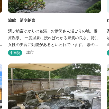
旅館 清少納言
清少納言ゆかりの名湯、お伊勢さん湯ごりの地、榊
原温泉。 一度温泉に浸ればわかる泉質の良さ。特に
女性の美容に効能があるといわれています。 湯の瀬
川のせせらぎが聞こえる静かな宿。それが旅館 清
津市
中南勢
少納言です。柔らかく滑らかな安らぎの湯や旬の
味、心のこもったおもてなしを心掛けております。
日頃の喧騒から離れ、平安の才女清少納言もお墨付
きの名湯を是非実感してください。