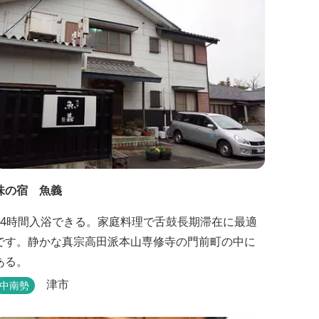
味の宿 魚義
24時間入浴できる。家庭料理で舌鼓長期滞在に最適
です。静かな真宗高田派本山専修寺の門前町の中に
ある。
津市
中南勢