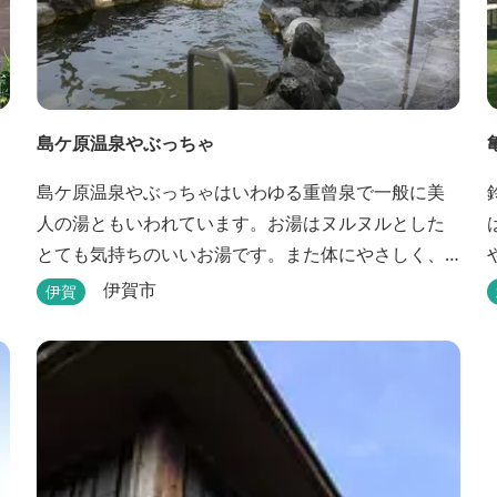
島ケ原温泉やぶっちゃ
島ケ原温泉やぶっちゃはいわゆる重曾泉で一般に美
人の湯ともいわれています。お湯はヌルヌルとした
とても気持ちのいいお湯です。また体にやさしく、
長湯をしても疲れません。 また、施設内にはオート
伊賀市
伊賀
キャンプ場、デイキャンプ場、テニスコート、水遊
び場（夏季限定）、こんにゃくやパン作りの体験で
きる工房などがあります。 木津川（鯛ケ瀬）のほと
りにある美しい自然を生かしたオートキャンプやデ
ィキャンプ...