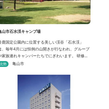
亀山市石水渓キャンプ場
鈴鹿国定公園内に位置する美しい渓谷「石水渓」
は、毎年4月には恒例の山開きが行なわれ、グループ
や家族連れキャンパーたちでにぎわいます。 研修施
設は団体用宿泊施設、バンガローはグループ・家族
亀山市
北勢
連れ用宿泊施設として、ハイキングやキャンプの拠
点として最適です。