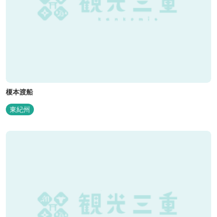
榎本渡船
東紀州