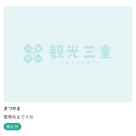
きつやま
繁華街まで５分
東紀州