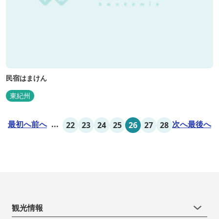
民宿はまけん
東紀州
最初へ
前へ
...
次へ
最後へ
22
23
24
25
26
27
28
観光情報