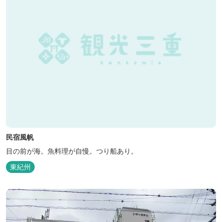
民宿風帆
目の前が海。魚料理が自慢。つり船あり。
東紀州