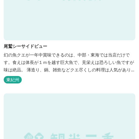
尾鷲シーサイドビュー
幻の魚クエが一年中賞味できるのは、中部・東海では当店だけで
す。食えは体長が１ｍを越す巨大魚で、見栄えは恐ろしい魚ですが
味は絶品。 薄造り、鍋、雑炊などクエ尽くしの料理は人気がありま
す。ぜひご賞味ください（料理だけでも歌。また、宿泊者には船で
東紀州
の無料遊覧サービス（１時間）を行ないます。