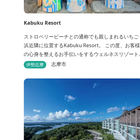
Kabuku Resort
ストロベリービーチとの通称でも親しまれるいちご
浜近隣に位置するKabuku Resort。 この度、お客様
の心身を整えるお手伝いをするウェルネスリゾート
として2022年4月1日にリニューアルオープンいた
志摩市
伊勢志摩
ました。 フィンランド式ロウリュテントサウナがご
宿泊区画に1張ずつ付属されたプランが登場。 「と
のう」条件が揃い、さらに皆様に楽しんでもらえる
空間となりました。 満点の星空の下でド...