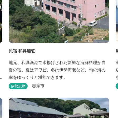
民宿 和具浦荘
地元、和具漁港で水揚げされた新鮮な海鮮料理が自
慢の宿。夏はアワビ、冬は伊勢海老など、旬の海の
幸をゆっくりと堪能できます。
志摩市
伊勢志摩