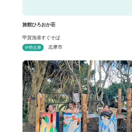
旅館ひろおか荘
甲賀漁港すぐそば
志摩市
伊勢志摩