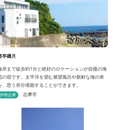
渚亭磯月
海岸まで徒歩約1分と絶好のロケーションが自慢の海
辺の宿です。太平洋を望む展望風呂や新鮮な海の幸
を、思う存分堪能することができます。
志摩市
伊勢志摩