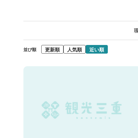
現
更新順
人気順
近い順
並び順