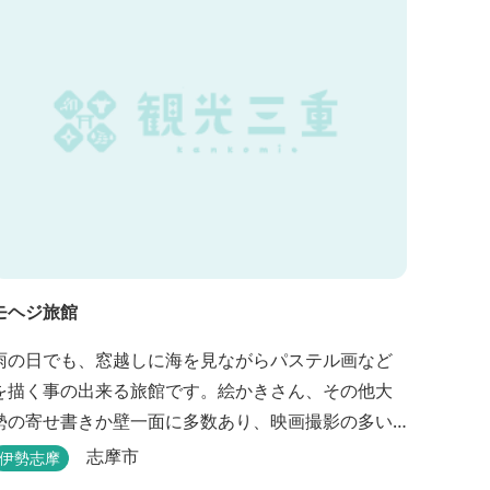
モヘジ旅館
雨の日でも、窓越しに海を見ながらパステル画など
を描く事の出来る旅館です。絵かきさん、その他大
勢の寄せ書きか壁一面に多数あり、映画撮影の多い
場所にあります。広間に絵かきポイントの大地図が
志摩市
伊勢志摩
ありますので合宿の際などの打ち合わせも行えま