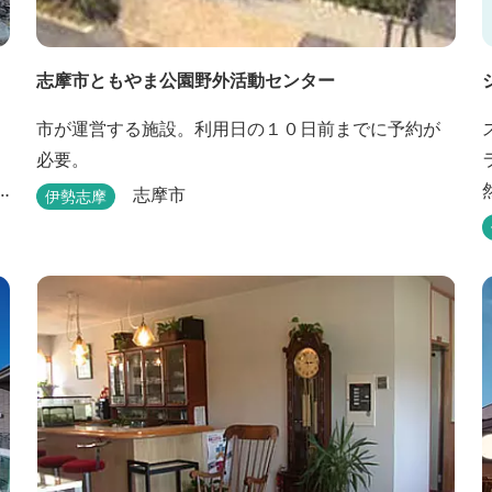
志摩市ともやま公園野外活動センター
市が運営する施設。利用日の１０日前までに予約が
必要。
志摩市
伊勢志摩
し
と