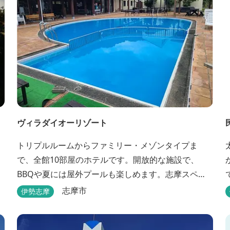
ヴィラダイオーリゾート
トリプルルームからファミリー・メゾンタイプま
で、全館10部屋のホテルです。開放的な施設で、
BBQや夏には屋外プールも楽しめます。志摩スペイ
ン村まで車で約25分と観光にも便利。 バレルサウナ
志摩市
伊勢志摩
をはじめました。