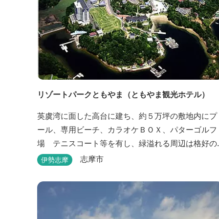
リゾートパークともやま（ともやま観光ホテル）
英虞湾に面した高台に建ち、約５万坪の敷地内にプ
ール、専用ビーチ、カラオケＢＯＸ、パターゴルフ
場 テニスコート等を有し、緑溢れる周辺は格好の
サイクリングコースです。お料理は新鮮な海の幸を
志摩市
伊勢志摩
ふんだんに使用する荒磯焼、活造会席、伊勢海老残
酷鍋会席、松茸料理（秋）等グルメ志向の方に好評
です。夏には野外バーベキューも毎晩行ないます。