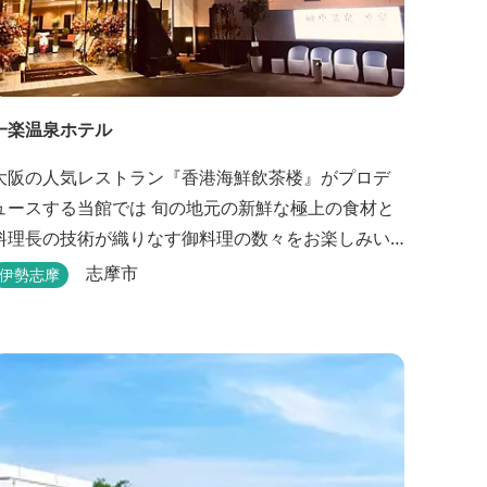
一楽温泉ホテル
大阪の人気レストラン『香港海鮮飲茶楼』がプロデ
ュースする当館では 旬の地元の新鮮な極上の食材と
料理長の技術が織りなす御料理の数々をお楽しみい
ただけます。またお部屋からはパールブリッジや真
志摩市
伊勢志摩
珠筏など、美しい景色が一望できます。「美肌の
湯」として有名な榊原温泉の運び湯を使用した大浴
場も完備。