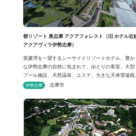
都リゾート 奥志摩 アクアフォレスト（旧 ホテル近
アクアヴィラ伊勢志摩）
英虞湾を一望するシーサイドリゾートホテル。豊か
な伊勢志摩の自然に包まれて、ゆとりの客室、大型
プール施設、天然温泉、エステ、大きな天体望遠鏡
を備える天文館など、ゆっくりとした時間を楽しみ
志摩市
伊勢志摩
ながら過ごすことができます。 屋内プール：通年 
外プール：2025年7月19日（土）～8月31日（日）