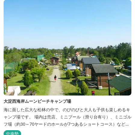
大淀西海岸ムーンビーチキャンプ場
海に面した広大な松林の中で、のびのびと大人も子供も楽しめるキ
ャンプ場です。 場内は売店、ミニプール（滑り台有り）、ミニゴル
フ場（約30～70ヤードのホールが7つあるショートコース）なども
あります。 目の前の海では、海水浴など安心して楽しめます。周辺
中南勢