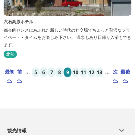
六石高原ホテル
都会的センスにあふれた新しい時代の社交場でちょっと贅沢なプラ
イベート・タイムをお楽しみ下さい。 温泉もあり日帰り入浴もでき
ます。
北勢
最初
前
...
...
次
最後
5
6
7
8
9
10
11
12
13
へ
へ
へ
へ
観光情報