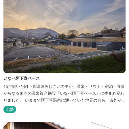
いなべ阿下喜ベース
15年続いた阿下喜温泉あじさいの里が、温泉・サウナ・宿泊・食事
からなるまちの温泉複合施設『いなべ阿下喜ベース』に生まれ変わ
りました。 いままで阿下喜温泉に通っていた地元の方も、市外から
いなべ市に遊びに来られる方も楽しめる施設になります。今まで人
北勢
気だった温泉はそのままに、サウナエリアやコンテナタイプの宿
泊、地元のお野菜が楽しめる飲食施設が加わります。 「いなべ阿下
喜ベース」は、『自...