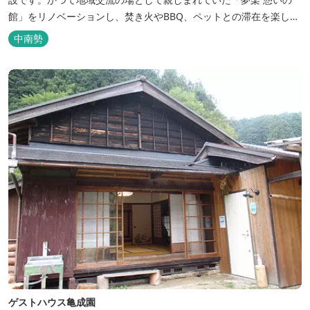
館」をリノベーションし、焚き火やBBQ、ペットとの滞在を楽しめ
る“キャンプ気分”の宿として生まれ変わりました。 【営業時間】 チ
中南勢
ェックイン 15：00（早めのチェックインご希望は予約時に要相
談） チェックアウト 9：00 【定休日】 不定休 【料金...
ゲストハウス亀成園