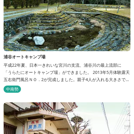
浦谷オートキャンプ場
平成22年夏、日本一きれいな宮川の支流、浦谷川の最上流部に
「うらたにオートキャンプ場」ができました。 2013年5月体験露天
五右衛門風呂ＮＯ．2が完成しました。親子4人が入れる大きさで
す。中には腰掛けもあり、ゆっくり、星やホタルを見る事ができま
中南勢
す。ひのきの香り漂う特製五右衛門風呂を自分で沸かし、入浴しま
せんか？ 同時にデッキ付ひのき小屋も完成しました。是非ご利用く
ださい。