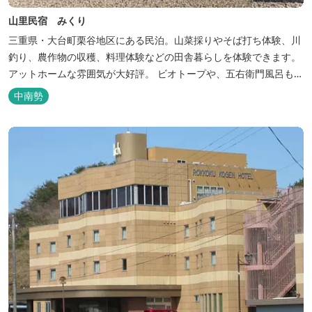
山里民宿 みくり
三重県・大台町栗谷地区にある民泊。山菜採りやそば打ち体験、川
釣り、農作物の収穫、料理体験などの田舎暮らしを体験できます。
アットホームな雰囲気が大好評。 ビオトープや、五右衛門風呂も楽
しめます。6月はホタル観賞が人気。 夜になると周囲は真っ暗。都
中南勢
会には無い闇の中を飛び交うヒメホタル・ヘイケボタルを観賞した
り、星空を眺めたり・・・ 初夏の早朝には「アカショウビン」の美
しい声を聞く事ができた...