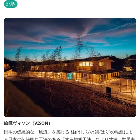
北勢
旅籠ヴィソン（VISON）
日本の伝統的な「風流」を感じる 柱(はしら)と梁(はり)の軸組によ
る日本の伝統的な工法である「木造軸組工法」により建築。世界中