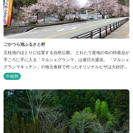
ごかつら池ふるさと村
五桂池のほとりに位置する自然公園。 とれたて産地の旬の特産品が
手ごろに手に入る「マルシェグランマ」は連日大盛況。 「マルシェ
グランマキッチン」の地元食材で作ったオリジナルピザは大好評！
バーベキューも楽しめます。食材と必要な道具がセットになった
中南勢
「手ぶらバーベキューセット」も人気です。 『ごかつら池どうぶつ
パーク』近くにあります。 多気町観光協会のフェイスブックでは多
気町のローカ...