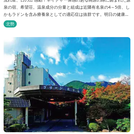
泉の宿、希望荘。温泉成分の分量と組成は近隣有名泉の4～5倍、し
かもラドンを含み療養泉としての適応症は抜群です。明日の健康
に、ご宿泊はもちろん日帰り入浴もお気軽にお立ち寄り下さい。 熱
北勢
気浴ラドンの泉も新たにオープン！ぜひご利用ください。