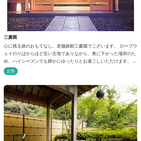
三慶園
心に残る旅のおもてなし。老舗旅館三慶園でございます。 ロープウ
ェイのりばからほど近い立地でありながら、奥に下がった場所のた
め、ハイシーズンでも静かにゆったりとお過ごしいただけます。 自
慢の大浴場からは、雄大な御在所岳を背に、御在所ロープウェイが
北勢
望めます。季節ごとに表情を変える湯の山の自然と対話しながら至
極のひとときをどうぞ。