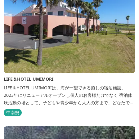
LIFE＆HOTEL UMIMORI
LIFE＆HOTEL UMIMORIは、海が一望できる癒しの宿泊施設。
2023年にリニューアルオープンし個人のお客様だけでなく 宿泊体
験活動の場として、子どもや青少年から大人の方まで、どなたでも
ご利用いただけます。 ヨットやボート・カヤックをはじめとするマ
中南勢
リンアクティビティや併設する海の乗馬倶楽部エルカバージョでの
乗馬体験が可能！ 小中学生や団体様向けに海の自然体験教室も開催
しています...