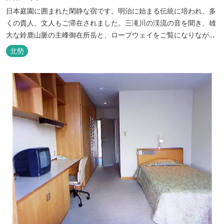
日本庭園に囲まれた閑静な宿です。明治に始まる伝統に培われ、多
くの貴人、文人もご滞在されました。三滝川の渓流の音を聞き、雄
大な鈴鹿山脈の主峰御在所岳と、ロープウェイをご覧になりながら
お入りいただく露天風呂は気持ちがいいです。 また、庭園にある昭
北勢
和初期の離れの客間を改装した貸切風呂（６タイプ）はレトロクラ
シカルな雰囲気でみなさまに好評をいただいております。夕食は部
屋食の為、お子様連れやカッ...