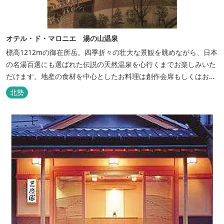
オテル・ド・マロニエ 湯の山温泉
標高1212mの御在所岳。四季折々の壮大な景観を眺めながら、日本
の名湯百選にも選ばれた伝説の天然温泉を心行くまでお楽しみいた
だけます。地産の食材を中心としたお料理は創作会席もしくはお箸
でもお楽しみいただける本格フレンチをお選びいただけ、会席・フ
北勢
レンチコースとも同じテーブルにてご賞味いただけます。また館内
やお食事は浴衣姿でお楽しみいただけます。ゆったり、気軽に安心
していただける会員制リゾートホ...