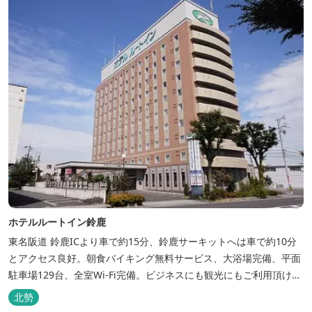
ホテルルートイン鈴鹿
東名阪道 鈴鹿ICより車で約15分、鈴鹿サーキットへは車で約10分
とアクセス良好。朝食バイキング無料サービス、大浴場完備、平面
駐車場129台、全室Wi-Fi完備。ビジネスにも観光にもご利用頂ける
快適なホテルライフをご提供します。
北勢