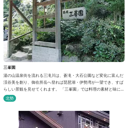
三峯園
湯の山温泉街を流れる三滝川は、蒼滝・大石公園など変化に富んだ
渓谷美を創り、御在所岳へ登れば琵琶湖・伊勢湾が一望でき、すば
らしい景観を見せてくれます。 「三峯園」では料理の素材と味にも
こだわり、お客様に四季の織り成す景観と、いい湯、いい味、めぐ
北勢
りあいをお届けいたします。