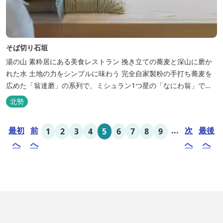
そば切り石垣
湯の山 素粋居にある美食レストラン 挽き立ての蕎麦と深山に磨か
れた水 土地の力をシンプルに味わう 完全自家製粉の手打ち蕎麦を
広めた「翁達磨」の系列で、ミシュラン1つ星の「なにわ翁」で研
鑽を積んだ石垣雄介氏が開業した「そば切り石垣」。 翁伝統の完全
北勢
自家製粉による二八蕎麦を踏襲し、蕎麦と酒をシンプルに楽しむ店
を実現しました。国産蕎麦の香りを存分に引き出す、湯の山温泉の
最初
前
...
次
最後
1
2
3
4
5
6
7
8
9
天然の水の力...
へ
へ
へ
へ