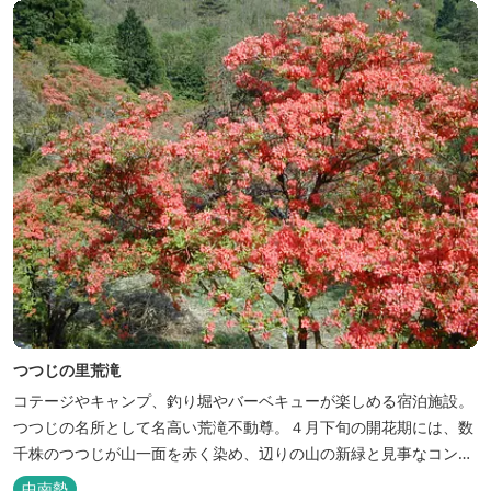
つつじの里荒滝
コテージやキャンプ、釣り堀やバーベキューが楽しめる宿泊施設。
つつじの名所として名高い荒滝不動尊。４月下旬の開花期には、数
千株のつつじが山一面を赤く染め、辺りの山の新緑と見事なコント
ラストを織り成します。 松阪の観光情報は、松阪観光インフォメー
中南勢