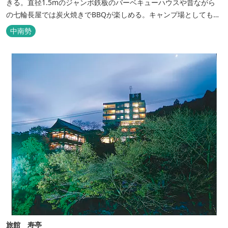
きる。直径1.5mのジャンボ鉄板のバーベキューハウスや昔ながら
の七輪長屋では炭火焼きでBBQが楽しめる。キャンプ場としても人
気で、週末は多くのキャンパーでにぎわっている。バンガローや5
中南勢
タイプのテントサイトがある。展望台からは市街が一望できる。ま
た桜の時期は、多くの人々でにぎわう。 バーベキューの食材は持ち
込みOK！あらかじめご...
旅館 寿亭