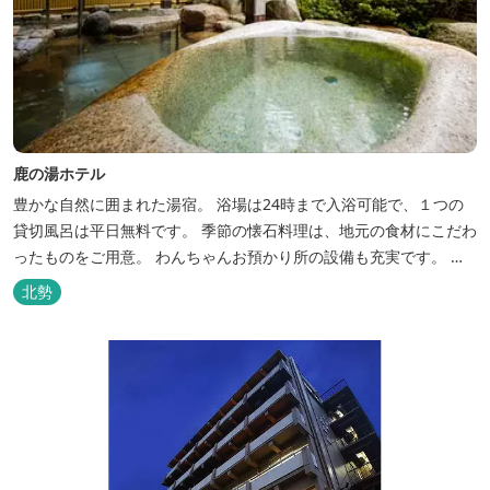
鹿の湯ホテル
豊かな自然に囲まれた湯宿。 浴場は24時まで入浴可能で、１つの
貸切風呂は平日無料です。 季節の懐石料理は、地元の食材にこだわ
ったものをご用意。 わんちゃんお預かり所の設備も充実です。 女
将手作りのお酢とカモシカソフトが人気です。 お食事処と大浴場の
北勢
脱衣所に最新の高機能換気設備を導入いたしました。