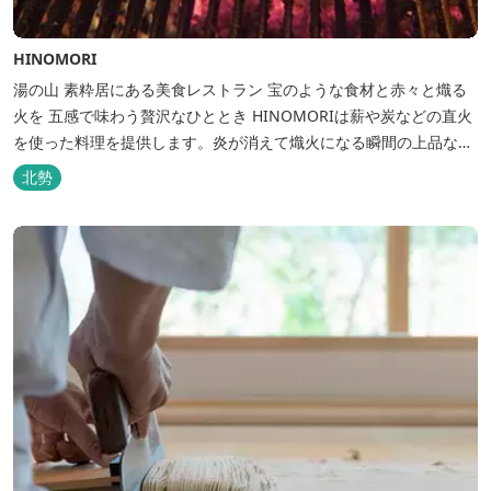
HINOMORI
湯の山 素粋居にある美食レストラン 宝のような食材と赤々と熾る
火を 五感で味わう贅沢なひととき HINOMORIは薪や炭などの直火
を使った料理を提供します。炎が消えて熾火になる瞬間の上品な香
りを海産物にまとわせたり、熟成させた上質な牛肉を塊でじっくり
北勢
とローストしたり。炎が生み出す味わいの繊細さと豪快さをコース
でお楽しみください。料理監修は、フランスで活躍するシェフ・手
島竜司。探...