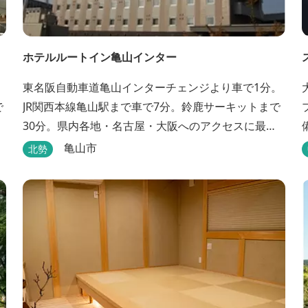
ホテルルートイン亀山インター
。
東名阪自動車道亀山インターチェンジより車で1分。
で
JR関西本線亀山駅まで車で7分。鈴鹿サーキットまで
30分。県内各地・名古屋・大阪へのアクセスに最
適。全室インターネット回線・人工温泉大浴場・無
亀山市
北勢
料平面駐車場89台完備。