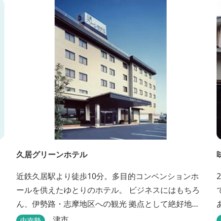
後の天然空調、お客様を不思議な空間にご案内！ ご
宴会には、大広間で和食会席、日帰り入浴＆お食事
ＯＫ。 温泉は、津に来て津の湯をお楽しみいただけ
ます。「白...
久居グリーンホテル
近鉄久居駅より徒歩10分。多目的コンベンションホ
ールを供えたゆとりのホテル。 ビジネスにはもちろ
ん、伊勢路・志摩地区への観光 拠点として絶好地。
安心して宿泊できる快適で清潔な客室にサービスも
津市
中南勢