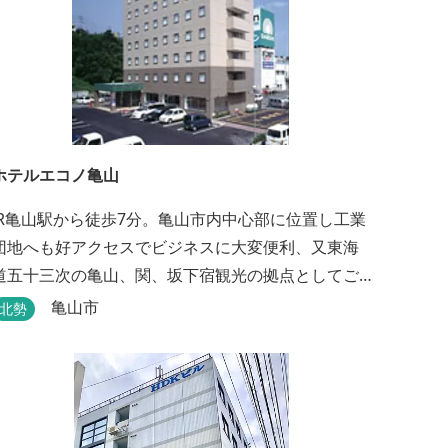
ホテルエコノ亀山
JR亀山駅から徒歩7分。亀山市内中心部に位置し工業
団地へも好アクセスでビジネスに大変便利、又東海
道五十三次の亀山、関、坂下宿観光の拠点としてご
利用いただけます。無料朝食（セルフサービス）、
亀山市
北勢
無料駐車場付で低価格な高機能ホテルです。