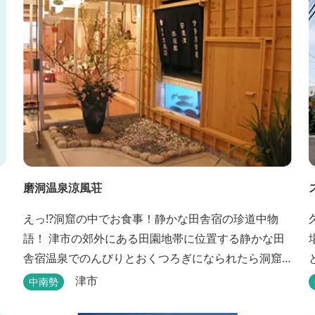
磨洞温泉涼風荘
えっ!?洞窟の中でお食事！静かな田舎宿の珍道中物
語！ 津市の郊外にある田園地帯に位置する静かな田
舎宿温泉でのんびりとおくつろぎになられたら洞窟
を利用したお座敷で、伊勢湾の海の幸や松阪肉を山
津市
中南勢
海賊焼きをお召し上がりいただけます。年中20度前