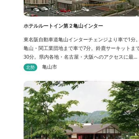
ホテルルートイン第２亀山インター
東名阪自動車道亀山インターチェンジより車で1分
亀山・関工業団地まで車で7分。鈴鹿サーキットま
30分。県内各地・名古屋・大阪へのアクセスに最
適。大浴場・無料駐車場完備。
亀山市
北勢