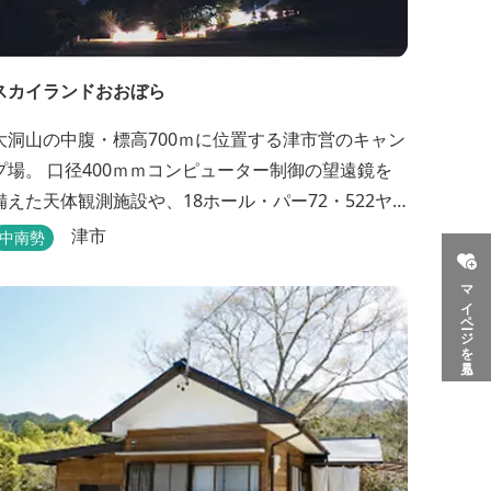
スカイランドおおぼら
大洞山の中腹・標高700ｍに位置する津市営のキャン
プ場。 口径400ｍｍコンピューター制御の望遠鏡を
備えた天体観測施設や、18ホール・パー72・522ヤ
ードのパターゴルフ場があります。
津市
中南勢
マイページを見る