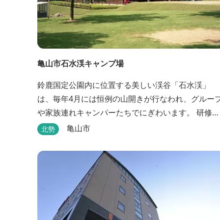
亀山市石水渓キャンプ場
鈴鹿国定公園内に位置する美しい渓谷「石水渓」
は、毎年4月には恒例の山開きが行なわれ、グルー
や家族連れキャンパーたちでにぎわいます。 研修施
設は団体用宿泊施設、バンガローはグループ・家族
亀山市
北勢
連れ用宿泊施設として、ハイキングやキャンプの拠
点として最適です。