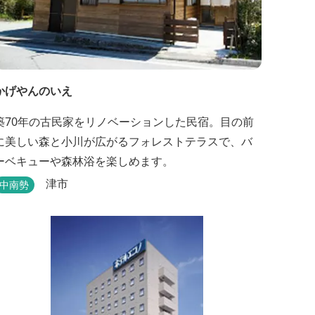
かげやんのいえ
築70年の古民家をリノベーションした民宿。目の前
に美しい森と小川が広がるフォレストテラスで、バ
ーベキューや森林浴を楽しめます。
津市
中南勢