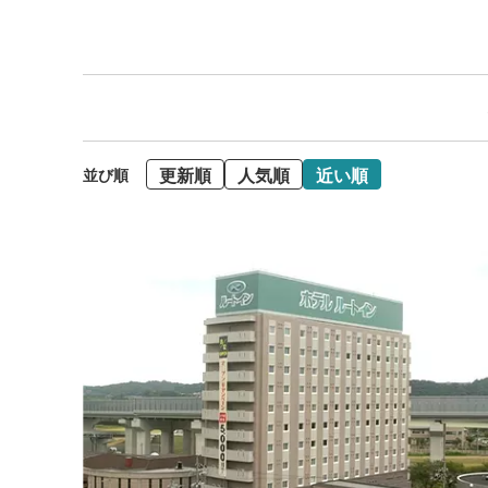
更新順
人気順
近い順
並び順