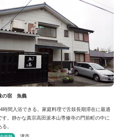
味の宿 魚義
24時間入浴できる。家庭料理で舌鼓長期滞在に最適
です。静かな真宗高田派本山専修寺の門前町の中に
ある。
津市
中南勢