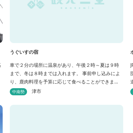
うぐいすの宿
高
車で２分の場所に温泉があり、午後２時～夏は９時
まで、冬は８時までは入れます。 事前申し込みによ
り、鹿肉料理を予算に応じて食べることができま
す。 春から秋は、宿の前の畑で収穫体験ができ、そ
津市
中南勢
の野菜で夕食もできます。