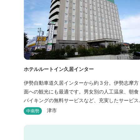
ホテルルートイン久居インター
伊勢自動車道久居インターから約３分。伊勢志摩方
面への観光にも最適です。男女別の人工温泉、朝食
バイキングの無料サービスなど、充実したサービス
でお待ちしております。近くに多数の飲食店や物販
津市
中南勢
店もあります。