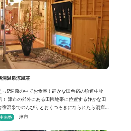
磨洞温泉涼風荘
えっ!?洞窟の中でお食事！静かな田舎宿の珍道中物
語！ 津市の郊外にある田園地帯に位置する静かな田
舎宿温泉でのんびりとおくつろぎになられたら洞窟
を利用したお座敷で、伊勢湾の海の幸や松阪肉を山
津市
中南勢
海賊焼きをお召し上がりいただけます。年中20度前