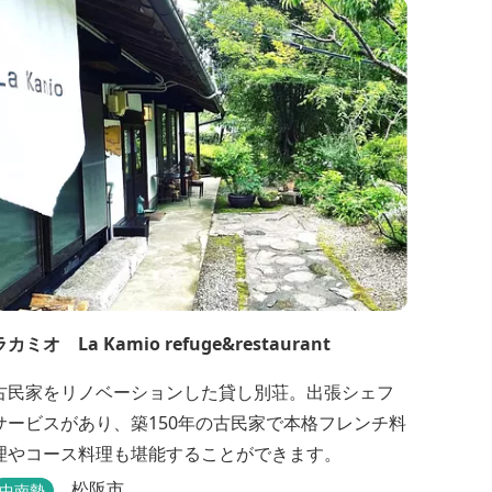
後の天然空調、お客様を不思議な空間にご案内！ ご
宴会には、大広間で和食会席、日帰り入浴＆お食事
ＯＫ。 温泉は、津に来て津の湯をお楽しみいただけ
ます。「白...
ラカミオ La Kamio refuge&restaurant
古民家をリノベーションした貸し別荘。出張シェフ
サービスがあり、築150年の古民家で本格フレンチ料
理やコース料理も堪能することができます。
松阪市
中南勢