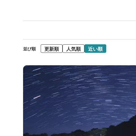
更新順
人気順
近い順
並び順