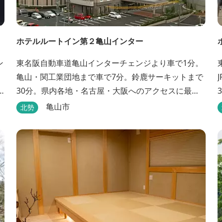
ホテルルートイン第２亀山インター
ン
東名阪自動車道亀山インターチェンジより車で1分。
亀山・関工業団地まで車で7分。鈴鹿サーキットまで
30分。県内各地・名古屋・大阪へのアクセスに最
適。大浴場・無料駐車場完備。
亀山市
北勢