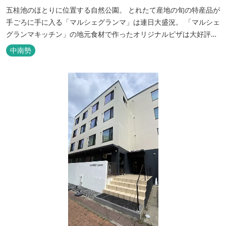
五桂池のほとりに位置する自然公園。 とれたて産地の旬の特産品が
手ごろに手に入る「マルシェグランマ」は連日大盛況。 「マルシェ
グランマキッチン」の地元食材で作ったオリジナルピザは大好評！
バーベキューも楽しめます。食材と必要な道具がセットになった
中南勢
「手ぶらバーベキューセット」も人気です。 『ごかつら池どうぶつ
パーク』近くにあります。 多気町観光協会のフェイスブックでは多
気町のローカ...