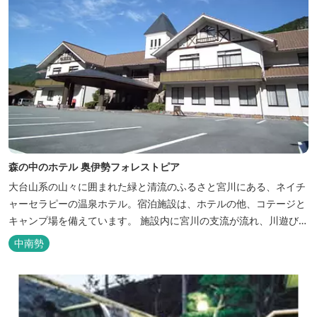
森の中のホテル 奥伊勢フォレストピア
大台山系の山々に囲まれた緑と清流のふるさと宮川にある、ネイチ
ャーセラピーの温泉ホテル。宿泊施設は、ホテルの他、コテージと
キャンプ場を備えています。 施設内に宮川の支流が流れ、川遊びが
できます。BBQエリア、釣堀もあり、ファミリーやグループでもア
中南勢
クティビティを楽しめます。 ディナーは併設の「レストラン アン
ジュ」にて、地元の食材をていねいに調理したフレンチフルコース
をお召し上がりい...