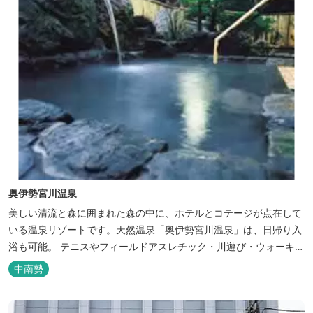
奥伊勢宮川温泉
美しい清流と森に囲まれた森の中に、ホテルとコテージが点在して
いる温泉リゾートです。天然温泉「奥伊勢宮川温泉」は、日帰り入
浴も可能。 テニスやフィールドアスレチック・川遊び・ウォーキン
グ・山登りの後は、岩風呂風の露天風呂と地元産季節の野草を月替
中南勢
メニューの野草風呂と打たせ湯で思いっきりリフレッシュしてくだ
さい。 森林浴に温泉浴でネイチャーセラピーしませんか。