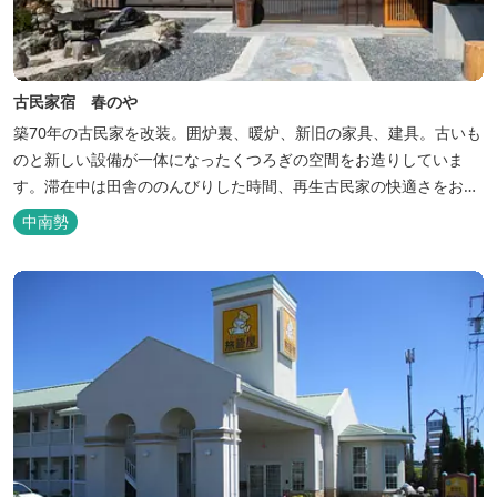
古民家宿 春のや
築70年の古民家を改装。囲炉裏、暖炉、新旧の家具、建具。古いも
のと新しい設備が一体になったくつろぎの空間をお造りしていま
す。滞在中は田舎ののんびりした時間、再生古民家の快適さをお楽
しみください。 【時間】 《 チェックイン 》 15：00～20：00の間
中南勢
にお願いいたします。 《 チェックアウト 》 10：00まで 【御利用
料金】 一日一組様１棟貸し（定員５名） 一...