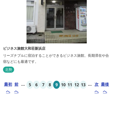
ビジネス旅館大和荘新浜店
リーズナブルに宿泊することができるビジネス旅館。長期滞在や合
宿などにも最適です。
北勢
最初
前
...
...
次
最後
5
6
7
8
9
10
11
12
13
へ
へ
へ
へ