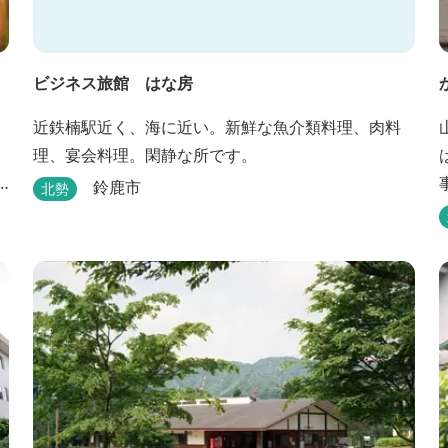
ビジネス旅館 はな房
近鉄楠駅近く、海に近い。新鮮な魚介類料理、肉料
理、宴会料理。閑静な所です。
事
鈴鹿市
北勢
6
ン