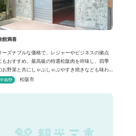
旅館満喜
リーズナブルな価格で、レジャーやビジネスの拠点
にもおすすめ。最高級の特選松阪肉を吟味し、四季
のお野菜と共にしゃぶしゃぶやすき焼きなども味わ
えます。
松阪市
中南勢