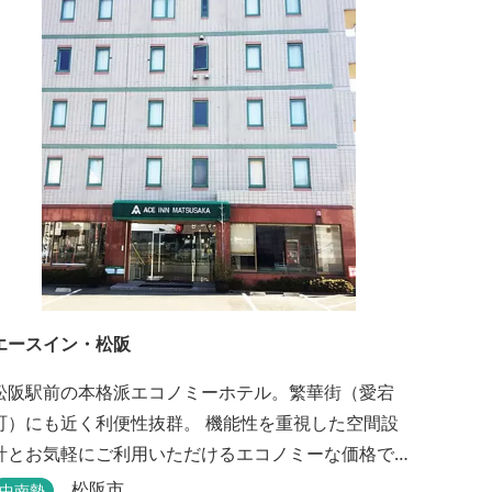
エースイン・松阪
松阪駅前の本格派エコノミーホテル。繁華街（愛宕
町）にも近く利便性抜群。 機能性を重視した空間設
計とお気軽にご利用いただけるエコノミーな価格で
長期滞在に最適。喫煙・禁煙ルームもご指定いただ
松阪市
中南勢