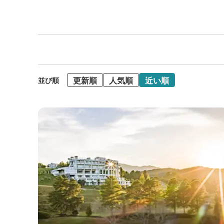
更新順
人気順
近い順
並び順