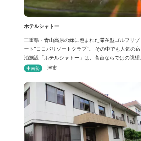
ホテルシャトー
三重県・青山高原の緑に包まれた滞在型ゴルフリゾ
ート"ココパリゾートクラブ"。 その中でも人気の宿
泊施設「ホテルシャトー」は、高台ならではの眺望
と静けさが魅力です。 客室はツインルームから4〜
津市
中南勢
名で泊まれる和洋室まで幅広く、旅のスタイルに合
わせて選べます。 天然温泉の大浴場・露天風呂、ロ
ウリュ式サウナで体を整えた後は、和食や焼肉な
ど、気分で選べる夕食をゆったりと。 翌朝は、レ
ス...