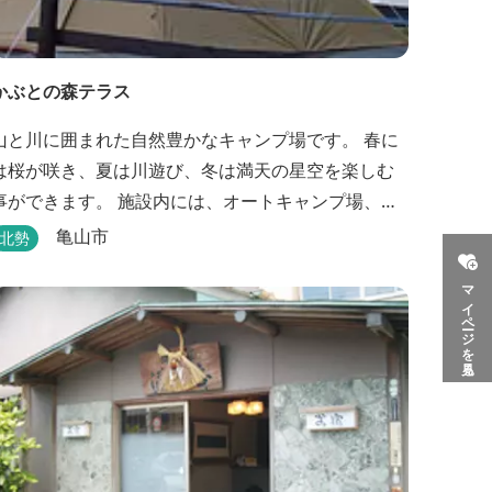
かぶとの森テラス
山と川に囲まれた自然豊かなキャンプ場です。 春に
は桜が咲き、夏は川遊び、冬は満天の星空を楽しむ
ができます。 施設内には、オートキャンプ場、芝
生のフリーサイト、林間のフリーサイトと3種類のキ
亀山市
北勢
ャンプ場があり、豊かな自然の中でのんびりとキャ
マイページを見る
プを楽しむ事ができます。 テント泊が苦手な方
や、小さなお子様連れの方はコテージがおススメ。
大小合わせて6棟のコテージがあります。 キャン...