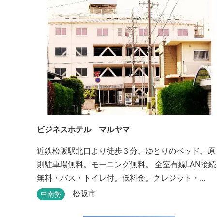
で、様々なイベントで、ぜひご利用ください。
ビジネスホテル マルヤマ
近鉄松阪駅北口より徒歩３分。ゆとりのベッド。原
則駐車場無料。モーニング無料。 全室有線LAN接続
無料・バス・トイレ付。低料金。クレジット・
PayPay支払い可。
松阪市
中南勢