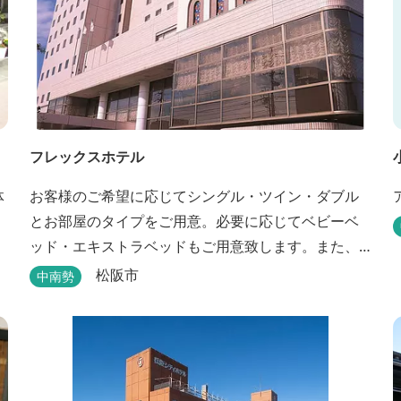
フレックスホテル
体
お客様のご希望に応じてシングル・ツイン・ダブル
とお部屋のタイプをご用意。必要に応じてベビーベ
ッド・エキストラベッドもご用意致します。また、
館内には松阪牛を使った洋食・和食のレストランと
松阪市
中南勢
喫茶があります。伊勢神宮参拝や、伊勢志摩、東紀
州への観光の拠点にご利用ください。