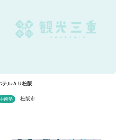
ホテルＡＵ松阪
松阪市
中南勢