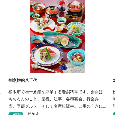
割烹旅館八千代
適
松阪市で唯一旅館を兼業する老舗料亭です。会食は
もちろんのこと、慶祝、法事、各種宴会、行楽弁
当、季節グルメ、そして名産松阪牛。ご用の向きに
応じて各種お料理提供いたします。また、宿泊のご
松阪市
中南勢