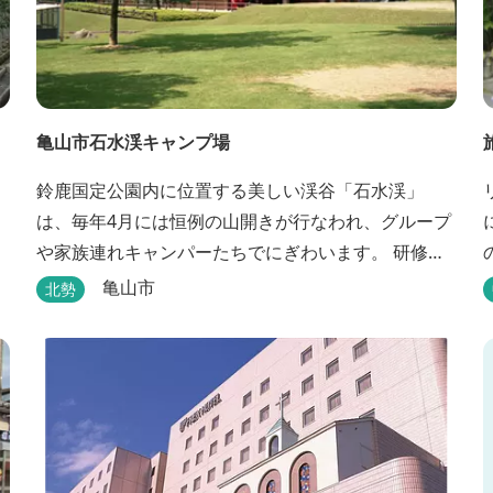
亀山市石水渓キャンプ場
、
鈴鹿国定公園内に位置する美しい渓谷「石水渓」
は、毎年4月には恒例の山開きが行なわれ、グループ
や家族連れキャンパーたちでにぎわいます。 研修施
設は団体用宿泊施設、バンガローはグループ・家族
亀山市
北勢
連れ用宿泊施設として、ハイキングやキャンプの拠
点として最適です。