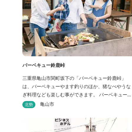
バーベキュー鈴鹿峠
三重県亀山市関町坂下の「バーベキュー鈴鹿峠」
は、バーベキューやます釣りのほか、猪なべやうな
ぎ料理なども楽しむ事ができます。 バーベキュー
は、食材から付属品まで全て揃っていますので手ぶ
亀山市
北勢
らで楽しむ事ができますよ！釣り掘がありますの
で、釣ったその場で味わえる「マス釣り」も人気で
す。 宿泊施設も完備しています！ご家族で、友人