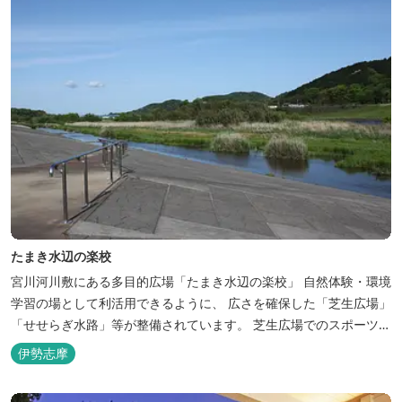
たまき水辺の楽校
宮川河川敷にある多目的広場「たまき水辺の楽校」 自然体験・環境
学習の場として利活用できるように、 広さを確保した「芝生広場」
「せせらぎ水路」等が整備されています。 芝生広場でのスポーツや
バーベキューはもちろん、 車での乗り入れも可能なため、オートキ
伊勢志摩
ャンプなどもお楽しみいただけます！ 火災防止のため、バーベキュ
ー･焚火等をする際は、 直火にならないように焚火台･コンロ等を