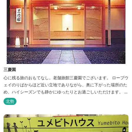
三慶園
心に残る旅のおもてなし。老舗旅館三慶園でございます。 ロープウ
ェイのりばからほど近い立地でありながら、奥に下がった場所のた
め、ハイシーズンでも静かにゆったりとお過ごしいただけます。 自
慢の大浴場からは、雄大な御在所岳を背に、御在所ロープウェイが
北勢
望めます。季節ごとに表情を変える湯の山の自然と対話しながら至
極のひとときをどうぞ。