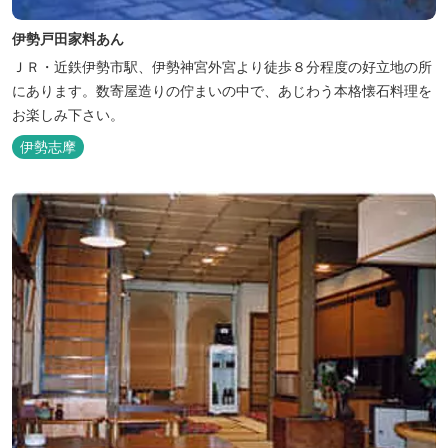
伊勢戸田家料あん
ＪＲ・近鉄伊勢市駅、伊勢神宮外宮より徒歩８分程度の好立地の所
にあります。数寄屋造りの佇まいの中で、あじわう本格懐石料理を
お楽しみ下さい。
伊勢志摩