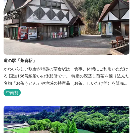
道の駅「茶倉駅」
かわいらしい駅舎が特徴の茶倉駅は、食事、休憩にご利用いただけ
る 国道166号線沿いの休憩所です。 特産の深蒸し煎茶を練り込んだ
名物「お茶うどん」や地域の特産品（お茶、しいたけ等）を販売。
吊り橋をわたれば宿泊施設のエバーグレイズ香肌峡まですぐ。 【イ
中南勢
チオシ名物】 ・味噌カツ丼…地元産の甘味噌を使ったボリュームた
っぷりの丼ぶり。 松阪の観光情報は、松阪観光インフォメ...