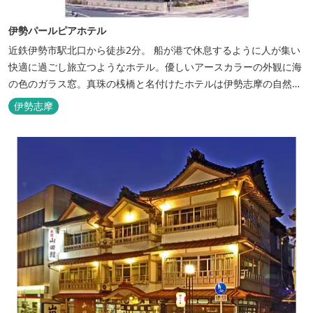
伊勢パールピアホテル
近鉄伊勢市駅北口から徒歩2分。 船が港で休息するように人が集い
快適に過ごし旅立つようなホテル。優しいアースカラーの外観に海
の色のガラス窓。真珠の桟橋と名付けたホテルは伊勢志摩の自然保
護への思いか省エネルギーへの工夫と設備を備えています。 和食・
伊勢志摩
イタリアンレストランがございます。 また、宿泊のお客様は途中出
入り自由立体駐車場を無料でお使いいただけます。