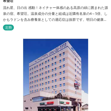
希望荘
流れ星、日の出 感動！ネイチャー体感のある高原の緑に囲まれた源
泉の宿、希望荘。温泉成分の分量と組成は近隣有名泉の4～5倍、し
かもラドンを含み療養泉としての適応症は抜群です。明日の健康
に、ご宿泊はもちろん日帰り入浴もお気軽にお立ち寄り下さい。 熱
北勢
気浴ラドンの泉も新たにオープン！ぜひご利用ください。