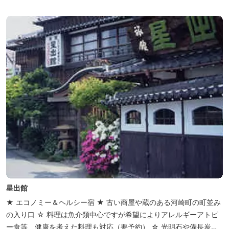
http://www.hh-sunpia-iga.co.jp ※日替わりランチ、日替わり薬湯
などがタイムリーにチェックできます。
星出館
★ エコノミー＆ヘルシー宿 ★ 古い商屋や蔵のある河崎町の町並み
の入り口 ☆ 料理は魚介類中心ですが希望によりアレルギーアトピ
ー食等、健康を考えた料理も対応（要予約） ☆ 光明石や備長炭を