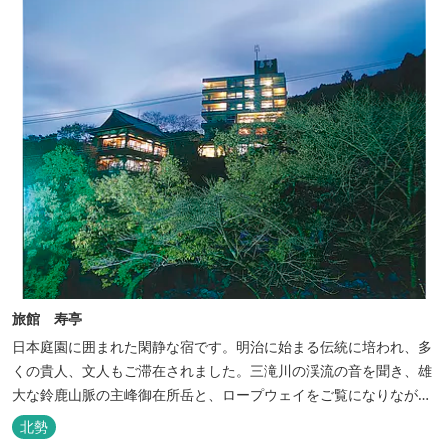
旅館 寿亭
日本庭園に囲まれた閑静な宿です。明治に始まる伝統に培われ、多
くの貴人、文人もご滞在されました。三滝川の渓流の音を聞き、雄
大な鈴鹿山脈の主峰御在所岳と、ロープウェイをご覧になりながら
お入りいただく露天風呂は気持ちがいいです。 また、庭園にある昭
北勢
和初期の離れの客間を改装した貸切風呂（６タイプ）はレトロクラ