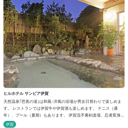
使...
ヒルホテル サンピア伊賀
天然温泉｢芭蕉の湯｣は和風･洋風の浴場が男女日替わりで楽しめま
す。 レストランでは伊賀牛や伊賀酒も楽しめます。 テニス（通
年）、プール（夏期）もあります。 伊賀流手裏剣道場、忍者変身処
を常設しております。 ★ＨＰが新しくなりました！
伊賀