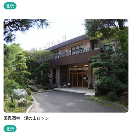
北勢
国民宿舎 湯の山ロッジ
北勢