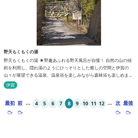
野天もくもくの湯
野天もくもくの湯 ★野趣あふれる野天風呂が自慢！ 自然の山の傾
斜を利用し、隠れ湯のようにひっそりとした癒しの空間と伊賀の
山々が展望できる温泉。温泉浴を楽しみながら森林浴も楽しめま
す。一枚岩をくり貫いてつくった湯船もあり、風情ある空間が魅力
伊賀
です。 ★源泉100％の野天風呂 源泉100％の野天風呂が2つあり、
38度のぬるめの湯と42度の熱めの湯があります。ぬるめの湯はじっ
最初
前
...
...
次
最後
4
5
6
7
8
9
10
11
12
くりとゆ...
へ
へ
へ
へ